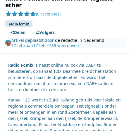
ether
(0 recensies)
radio fomix
Delen
Volgers
Artikel geplaatst door
de redactie
in
Nederland
17 februari
17 feb
· 589 weergaven
Radio Fomix
is naast online nu ook via DAB+ te
beluisteren, op kanaal 12D. Daarmee breidt het station
zijn bereik uit naar de digitale ether en wordt het
eenvoudiger om af te stemmen via een DAB+-radio in
huis, op kantoor of in de auto.
Kanaal 12D wordt in Zuid-Holland gebruikt voor lokale en
regionale commerciële omroepen. Het signaal is onder
meer te ontvangen in en rond Zoetermeer, Capelle aan
den IJssel, Krimpen aan den IJssel, de Krimpenerwaard,
Lansingerland, Pijnacker-Nootdorp en Zuidplas. Binnen
dit gebied verschijnt Radio Fomix na een zenderscan