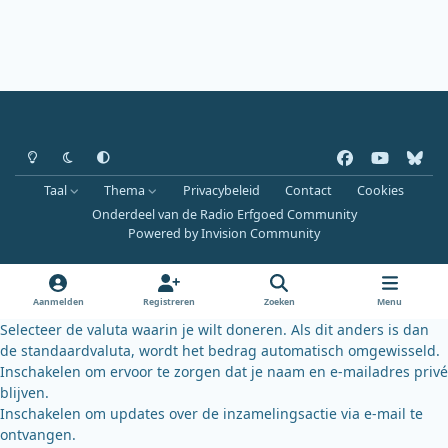
Heldere modus
Donkere modus
Systeemvoorkeur
f
y
b
a
o
l
Taal
Thema
Privacybeleid
Contact
Cookies
c
u
u
Onderdeel van de Radio Erfgoed Community
e
t
e
Powered by
Invision Community
b
u
s
o
b
k
o
e
y
Aanmelden
Registreren
Zoeken
Menu
k
Selecteer de valuta waarin je wilt doneren. Als dit anders is dan
de standaardvaluta, wordt het bedrag automatisch omgewisseld.
Inschakelen om ervoor te zorgen dat je naam en e-mailadres privé
blijven.
Inschakelen om updates over de inzamelingsactie via e-mail te
ontvangen.