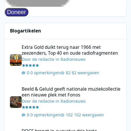
Blogartikelen
Extra Gold duikt terug naar 1966 met zeezenders, Top 40 en ou
Extra Gold duikt terug naar 1966 met
zeezenders, Top 40 en oude radiofragmenten
Door
de redactie
in
Radionieuws
0 opmerkingen
82 weergaven
Beeld & Geluid geeft nationale muziekcollectie een nieuwe plek
Beeld & Geluid geeft nationale muziekcollectie
een nieuwe plek met Fonos
Door
de redactie
in
Radionieuws
0 opmerkingen
102 weergaven
DOCS brengt in augustus drie korte podcastseries met DOCS KR