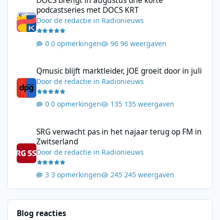
DOCS brengt in augustus drie korte
podcastseries met DOCS KRT
Door
de redactie
in
Radionieuws
0 opmerkingen
96 weergaven
Qmusic blijft marktleider, JOE groeit door in juli
Qmusic blijft marktleider, JOE groeit door in juli
Door
de redactie
in
Radionieuws
0 opmerkingen
135 weergaven
SRG verwacht pas in het najaar terug op FM in Zwitserland
SRG verwacht pas in het najaar terug op FM in
Zwitserland
Door
de redactie
in
Radionieuws
3 opmerkingen
245 weergaven
Blog reacties