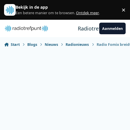
Spring naar bijdragen
Bekijk in de app
×
Sl
Een betere manier om te browsen.
Ontdek meer
.
Radiotrefpunt
Aanmelden
Start
Blogs
Nieuws
Radionieuws
Radio Fomix breidt