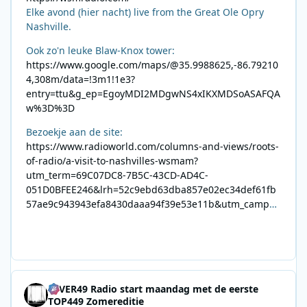
Elke avond (hier nacht) live from the Great Ole Opry
Nashville.
Ook zo'n leuke Blaw-Knox tower:
https://www.google.com/maps/@35.9988625,-86.79210
4,308m/data=!3m1!1e3?
entry=ttu&g_ep=EgoyMDI2MDgwNS4xIKXMDSoASAFQA
w%3D%3D
Bezoekje aan de site:
https://www.radioworld.com/columns-and-views/roots-
of-radio/a-visit-to-nashvilles-wsmam?
utm_term=69C07DC8-7B5C-43CD-AD4C-
051D0BFEE246&lrh=52c9ebd63dba857e02ec34def61fb
57ae9c943943efa8430daaa94f39e53e11b&utm_campai
gn=0028F35E-226C-4B60-AC88-
AB2831C8A639&utm_medium=email&utm_content=492
E7A06-2B42-4737-B74D-
8F09201A140D&utm_source=SmartBrief
4EVER49 Radio start maandag met de eerste
TOP449 Zomereditie