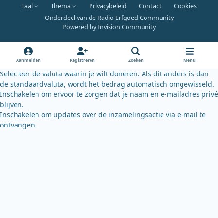
Taal
Thema
Privacybeleid
Contact
Cookies
c
u
u
Onderdeel van de Radio Erfgoed Community
e
t
e
Powered by
Invision Community
b
u
s
o
b
k
o
e
y
Aanmelden
Registreren
Zoeken
Menu
k
Selecteer de valuta waarin je wilt doneren. Als dit anders is dan
de standaardvaluta, wordt het bedrag automatisch omgewisseld.
Inschakelen om ervoor te zorgen dat je naam en e-mailadres privé
blijven.
Inschakelen om updates over de inzamelingsactie via e-mail te
ontvangen.