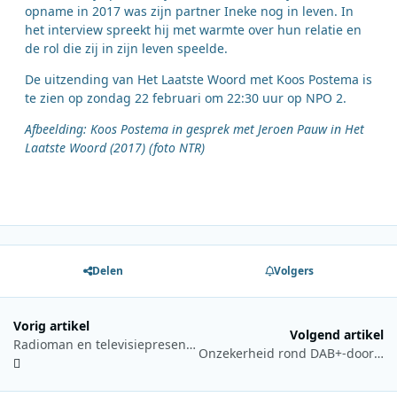
opname in 2017 was zijn partner Ineke nog in leven. In
het interview spreekt hij met warmte over hun relatie en
de rol die zij in zijn leven speelde.
De uitzending van Het Laatste Woord met Koos Postema is
te zien op zondag 22 februari om 22:30 uur op NPO 2.
Afbeelding: Koos Postema in gesprek met Jeroen Pauw in Het
Laatste Woord (2017) (foto NTR)
Delen
Volgers
Vorig artikel
Volgend artikel
Radioman en televisiepresentator Koos Postema op 93-jarige leeftijd overleden
Onzekerheid rond DAB+-doorgifte van Radio 700 in Oost-België