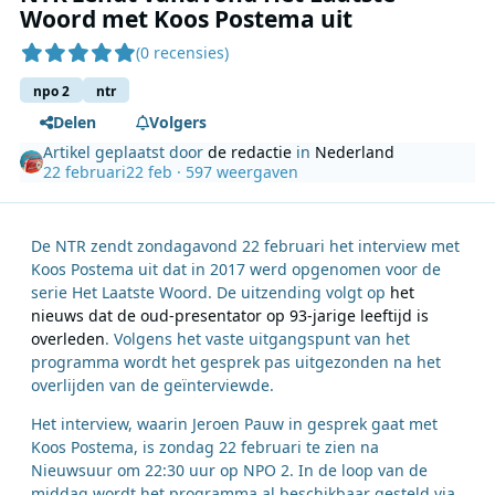
Woord met Koos Postema uit
(0 recensies)
npo 2
ntr
Delen
Volgers
Artikel geplaatst door
de redactie
in
Nederland
22 februari
22 feb
· 597 weergaven
De NTR zendt zondagavond 22 februari het interview met
Koos Postema uit dat in 2017 werd opgenomen voor de
serie Het Laatste Woord. De uitzending volgt op
het
nieuws dat de oud-presentator op 93-jarige leeftijd is
overleden
. Volgens het vaste uitgangspunt van het
programma wordt het gesprek pas uitgezonden na het
overlijden van de geïnterviewde.
Het interview, waarin Jeroen Pauw in gesprek gaat met
Koos Postema, is zondag 22 februari te zien na
Nieuwsuur om 22:30 uur op NPO 2. In de loop van de
middag wordt het programma al beschikbaar gesteld via