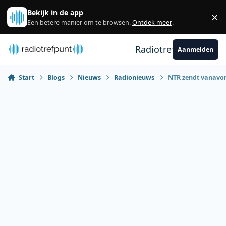
Spring naar bijdragen
Bekijk in de app
×
Sl
Een betere manier om te browsen.
Ontdek meer
.
Radiotrefpunt
Aanmelden
Start
Blogs
Nieuws
Radionieuws
NTR zendt vanavon