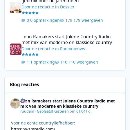
gebruik door de jaren heen
Door
de redactie
in
Dossier
0 opmerkingen
179 weergaven
Leon Ramakers start Jolene Country Radio met mix van moderne 
Leon Ramakers start Jolene Country Radio
met mix van moderne en klassieke country
Door
de redactie
in
Radionieuws
1 opmerking
110 weergaven
Blog reacties
Leon Ramakers start Jolene Country Radio met
mix van moderne en klassieke country
ruudam
·
Geplaatst
Gisteren om 01:04
1 d.
Voor de echte countryliefhebber:
https://wsmradio.com/