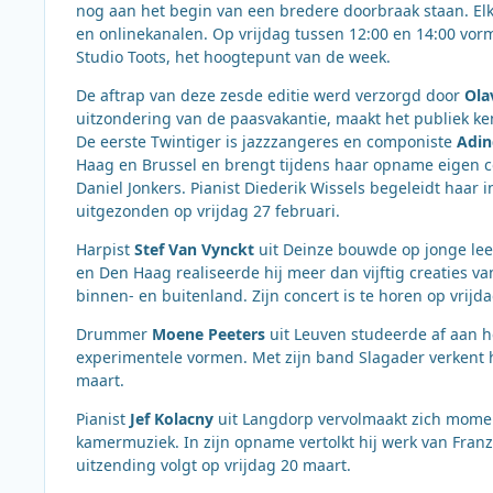
nog aan het begin van een bredere doorbraak staan. Elk
en onlinekanalen. Op vrijdag tussen 12:00 en 14:00 vor
Studio Toots, het hoogtepunt van de week.
De aftrap van deze zesde editie werd verzorgd door
Ola
uitzondering van de paasvakantie, maakt het publiek ke
De eerste Twintiger is jazzzangeres en componiste
Adin
Haag en Brussel en brengt tijdens haar opname eigen co
Daniel Jonkers. Pianist Diederik Wissels begeleidt haar i
uitgezonden op vrijdag 27 februari.
Harpist
Stef Van Vynckt
uit Deinze bouwde op jonge leef
en Den Haag realiseerde hij meer dan vijftig creaties v
binnen- en buitenland. Zijn concert is te horen op vrijd
Drummer
Moene Peeters
uit Leuven studeerde af aan h
experimentele vormen. Met zijn band Slagader verkent hij
maart.
Pianist
Jef Kolacny
uit Langdorp vervolmaakt zich momen
kamermuziek. In zijn opname vertolkt hij werk van Franz
uitzending volgt op vrijdag 20 maart.