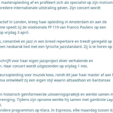
masteropleiding af en profileert zich als specialist op zijn instrum
bredere internationale uitstraling geven. Zijn concert wordt
actief in Londen, kreeg haar opleiding in Amsterdam en aan de
e speelt zij de vioolsonate FP 119 van Francis Poulenc op een
p vrijdag 3 april.
 romantiek en jazz in een breed repertoire en treedt geregeld op 
n neobarok lied met een lyrische jazzstandard. Zij is te horen op
schrijft voor haar eigen jazzproject Alver verhalende en
. Haar concert wordt uitgezonden op vrijdag 1 mei.
ieursopleiding voor muziek koos, rondt dit jaar haar master af aan 
a ontwikkelt zij een eigen stijl waarin altsaxofoon en baritonsax
in historisch geïnformeerde uitvoeringspraktijk en werkte samen 
eniging. Tijdens zijn opname werkte hij samen met gambiste Lay
i.
 andere programma’s op Klara. In Espresso, elke maandag tussen 6