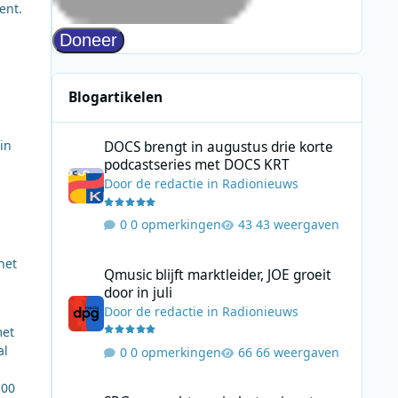
ent.
Blogartikelen
DOCS brengt in augustus drie korte podcastseries met D
in
DOCS brengt in augustus drie korte
podcastseries met DOCS KRT
Door
de redactie
in
Radionieuws
0 opmerkingen
43 weergaven
Qmusic blijft marktleider, JOE groeit door in juli
het
Qmusic blijft marktleider, JOE groeit
door in juli
Door
de redactie
in
Radionieuws
met
al
0 opmerkingen
66 weergaven
SRG verwacht pas in het najaar terug op FM in Zwitserlan
:00