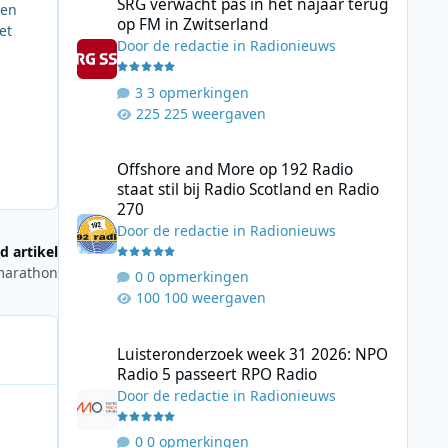
SRG verwacht pas in het najaar terug
 en
op FM in Zwitserland
et
Door
de redactie
in
Radionieuws
3 opmerkingen
225 weergaven
Offshore and More op 192 Radio staat stil bij Radio Scotl
Offshore and More op 192 Radio
staat stil bij Radio Scotland en Radio
270
Door
de redactie
in
Radionieuws
d artikel
wmarathon
0 opmerkingen
100 weergaven
Luisteronderzoek week 31 2026: NPO Radio 5 passeert RP
Luisteronderzoek week 31 2026: NPO
Radio 5 passeert RPO Radio
Door
de redactie
in
Radionieuws
0 opmerkingen