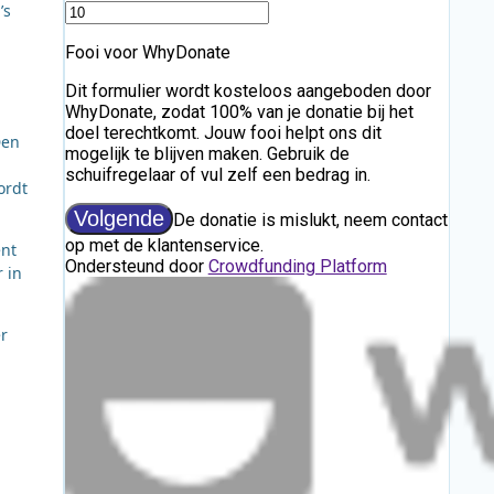
’s
Den
ordt
ent
 in
r