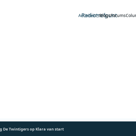
Radiotrefpunt
Activiteit
Blogs
Forums
Colu
g De Twintigers op Klara van start