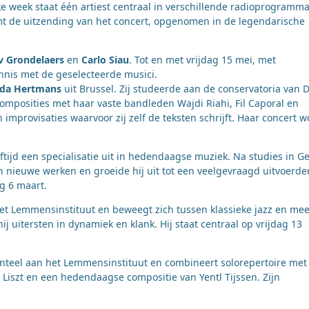
e week staat één artiest centraal in verschillende radioprogramma
mt de uitzending van het concert, opgenomen in de legendarische
v Grondelaers
en
Carlo Siau
. Tot en met vrijdag 15 mei, met
nnis met de geselecteerde musici.
da Hertmans
uit Brussel. Zij studeerde aan de conservatoria van 
mposities met haar vaste bandleden Wajdi Riahi, Fil Caporal en
n improvisaties waarvoor zij zelf de teksten schrijft. Haar concert w
tijd een specialisatie uit in hedendaagse muziek. Na studies in G
an nieuwe werken en groeide hij uit tot een veelgevraagd uitvoerder
ag 6 maart.
et Lemmensinstituut en beweegt zich tussen klassieke jazz en mee
 uitersten in dynamiek en klank. Hij staat centraal op vrijdag 13
teel aan het Lemmensinstituut en combineert solorepertoire met
 Liszt en een hedendaagse compositie van Yentl Tijssen. Zijn