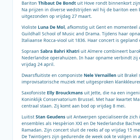
Bariton
Thibaut De Bondt
uit Hove rondt binnenkort zijn 
Na prijzen in diverse wedstrijden wil hij de bariton een 
uitgezonden op vrijdag 27 maart.
Violiste
Luna De Mol
, afkomstig uit Gent en momenteel 
Guildhall School of Music and Drama. Tijdens haar opnam
Italiaanse Rocca-viool uit 1836. Haar concert is gepland o
Sopraan
Sabra Bahri Khatri
uit Almere combineert barok,
Nederlandse operahuizen. In haar opname verbindt zij ee
vrijdag 24 april.
Dwarsfluitiste en componiste
Nele Vernaillen
uit Brakel 
improvisatorische muziek met uitgesproken klankkleuren
Saxofoniste
Elly Brouckmans
uit Jette, die na een ingen
Koninklijk Conservatorium Brussel. Met haar kwartet Mani
centraal staan. Zij komt aan bod op vrijdag 8 mei.
Luitist
Stan Geudens
uit Antwerpen specialiseerde zich 
ensembles als Hespèrion XXI en De Nederlandse Bachver
Ramadan. Zijn concert sluit de reeks af op vrijdag 15 me
De Twintigers zijn gedurende de week ook te volgen in