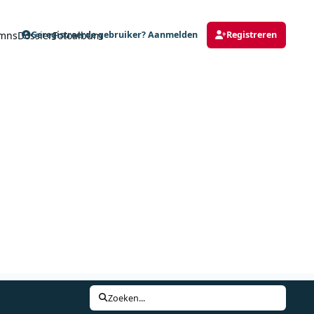
mns
Dossier
Fotoalbum
Geregistreerde gebruiker? Aanmelden
Registreren
Zoeken...