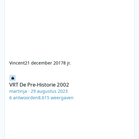
Vincent
21 december 2017
8 jr.
VRT De Pre-Historie 2002
VRT De Pre-Historie 2002
martinja
·
29 augustus 2023
6
antwoorden
8.615
weergaven