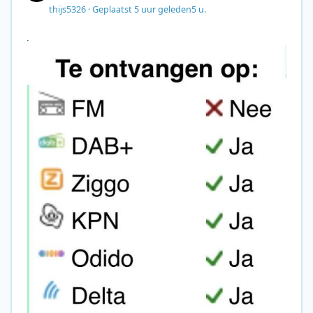
thijs5326
·
Geplaatst
5 uur geleden
5 u.
.