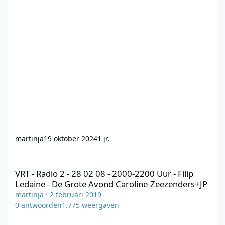
martinja
19 oktober 2024
1 jr.
VRT - Radio 2 - 28 02 08 - 2000-2200 Uur - Filip Ledaine - De Gr
VRT - Radio 2 - 28 02 08 - 2000-2200 Uur - Filip
Ledaine - De Grote Avond Caroline-Zeezenders+JP
martinja
·
2 februari 2019
0
antwoorden
1.775
weergaven