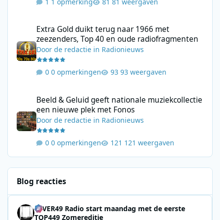
1 opmerking
81 weergaven
Extra Gold duikt terug naar 1966 met zeezenders, Top 40 en ou
Extra Gold duikt terug naar 1966 met
zeezenders, Top 40 en oude radiofragmenten
Door
de redactie
in
Radionieuws
0 opmerkingen
93 weergaven
Beeld & Geluid geeft nationale muziekcollectie een nieuwe plek
Beeld & Geluid geeft nationale muziekcollectie
een nieuwe plek met Fonos
Door
de redactie
in
Radionieuws
0 opmerkingen
121 weergaven
Blog reacties
4EVER49 Radio start maandag met de eerste
TOP449 Zomereditie