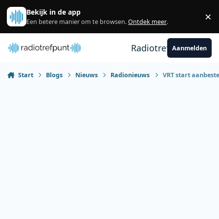
Spring naar bijdragen
Bekijk in de app
×
Sl
Een betere manier om te browsen.
Ontdek meer
.
Radiotrefpunt
Aanmelden
Start
Blogs
Nieuws
Radionieuws
VRT start aanbest