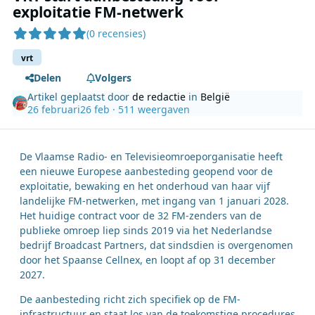
exploitatie FM-netwerk
(0 recensies)
vrt
Delen
Volgers
Artikel geplaatst door
de redactie
in
België
26 februari
26 feb
· 511 weergaven
De Vlaamse Radio‑ en Televisieomroeporganisatie heeft
een nieuwe Europese aanbesteding geopend voor de
exploitatie, bewaking en het onderhoud van haar vijf
landelijke FM-netwerken, met ingang van 1 januari 2028.
Het huidige contract voor de 32 FM-zenders van de
publieke omroep liep sinds 2019 via het Nederlandse
bedrijf Broadcast Partners, dat sindsdien is overgenomen
door het Spaanse Cellnex, en loopt af op 31 december
2027.
De aanbesteding richt zich specifiek op de FM-
infrastructuur en staat los van de toekomstige procedures