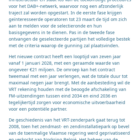
voor het DAB+-netwerk, waarvoor nog een afzonderlijk
traject zal worden opgestart. In de eerste fase krijgen
geïnteresseerde operatoren tot 23 maart de tijd om zich
aan te melden voor de selectieronde en hun
basisgegevens in te dienen. Pas in de tweede fase
ontvangen de geselecteerde partijen het volledige bestek
met de criteria waarop de gunning zal plaatsvinden.
Het nieuwe contract heeft een looptijd van zeven jaar
vanaf 1 januari 2028, met een geraamde waarde van
ongeveer €21 miljoen. De omroep kan het contract
tweemaal met een jaar verlengen, wat de totale duur tot
maximaal negen jaar brengt. Met de aanbesteding wil de
VRT rekening houden met de beoogde afschakeling van
FM-uitzendingen tussen eind 2034 en eind 2036 en
tegelijkertijd zorgen voor economische uitvoerbaarheid
voor een potentiële partner.
De geschiedenis van het VRT-zenderpark gaat terug tot
2008, toen het zendmast- en zendinstallatiepark op bevel
van de toenmalige Vlaamse regering werd geprivatiseerd
en verkocht aan Norkring België. Het beheer van de