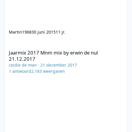
Martin1968
30 juni 2015
11 jr.
Jaarmix 2017 Mnm mix by erwin de nul 21.12.2017
Jaarmix 2017 Mnm mix by erwin de nul
21.12.2017
ceidie de man
·
21 december 2017
1
antwoord
2.183
weergaven