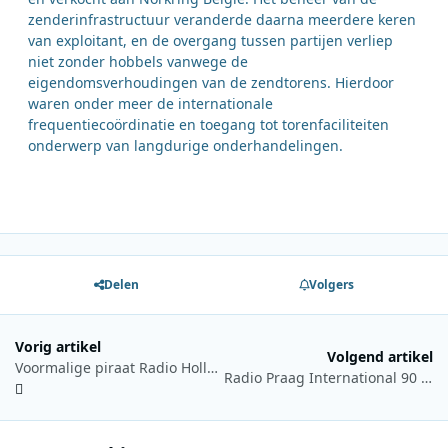
zenderinfrastructuur veranderde daarna meerdere keren
van exploitant, en de overgang tussen partijen verliep
niet zonder hobbels vanwege de
eigendomsverhoudingen van de zendtorens. Hierdoor
waren onder meer de internationale
frequentiecoördinatie en toegang tot torenfaciliteiten
onderwerp van langdurige onderhandelingen.
Delen
Volgers
Vorig artikel
Volgend artikel
Voormalige piraat Radio Hollandia breidt uit naar DAB+ in regio Den Haag
Radio Praag International 90 jaar: documentaire en tentoonstelling rond internationale dienst