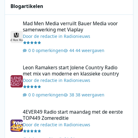
Blogartikelen
Mad Men Media verruilt Bauer Media voor samenwerking met V
Mad Men Media verruilt Bauer Media voor
samenwerking met Viaplay
Door
de redactie
in
Radionieuws
0 opmerkingen
44 weergaven
Leon Ramakers start Jolene Country Radio met mix van moderne 
Leon Ramakers start Jolene Country Radio
met mix van moderne en klassieke country
Door
de redactie
in
Radionieuws
0 opmerkingen
38 weergaven
4EVER49 Radio start maandag met de eerste TOP449 Zomerediti
4EVER49 Radio start maandag met de eerste
TOP449 Zomereditie
Door
de redactie
in
Radionieuws