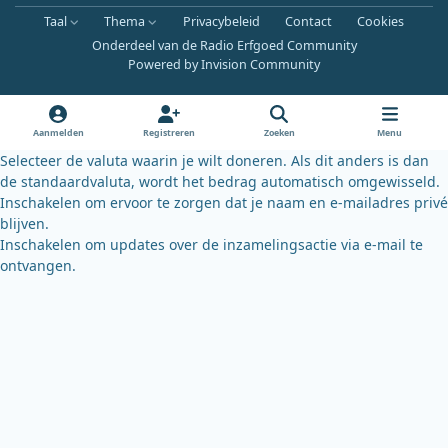
a
o
l
Taal
Thema
Privacybeleid
Contact
Cookies
c
u
u
Onderdeel van de Radio Erfgoed Community
e
t
e
Powered by
Invision Community
b
u
s
o
b
k
o
e
y
Aanmelden
Registreren
Zoeken
Menu
k
Selecteer de valuta waarin je wilt doneren. Als dit anders is dan
de standaardvaluta, wordt het bedrag automatisch omgewisseld.
Inschakelen om ervoor te zorgen dat je naam en e-mailadres privé
blijven.
Inschakelen om updates over de inzamelingsactie via e-mail te
ontvangen.