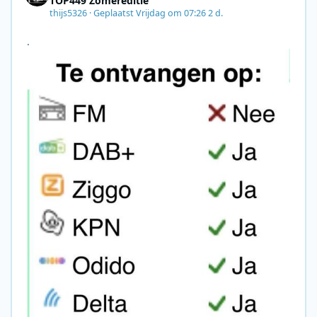
TOP449 Zomereditie
thijs5326
·
Geplaatst
Vrijdag om 07:26
2 d.
.