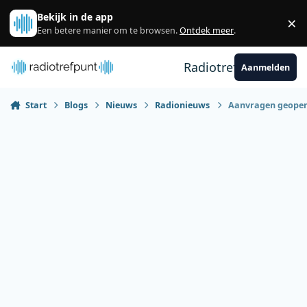
Spring naar bijdragen
Bekijk in de app
×
Sl
Een betere manier om te browsen.
Ontdek meer
.
Radiotrefpunt
Aanmelden
Start
Blogs
Nieuws
Radionieuws
Aanvragen geopend