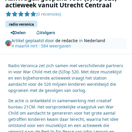
actieweek vanuit Utrecht Centraal
(0 recensies)
radio veronica
Delen
Volgers
Artikel geplaatst door
de redactie
in
Nederland
4 maart
4 mrt
· 584 weergaven
Radio Veronica zet zich samen met verschillende partners
in voor War Child met de (S)Top 520. Met deze muzieklijst
en een bijbehorende actieweek vraagt het station
aandacht voor de 520 miljoen kinderen wereldwijd die
opgroeien met de gevolgen van oorlog.
De actie is ontwikkeld in samenwerking met creatief
bureau 21CM. Het oorspronkelijke vraagstuk van War
Child om aandacht te genereren voor het grote aantal
getroffen kinderen kwam daar terecht, waarna het idee
ontstond voor een muzieklijst en een actieweek die
verwijst naar de Bed-In for Peace van John Lennon en