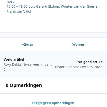
host
15:00 – 18:00 uur: Gerard Ekdom, Wouter van der Goes en
Frank van ’t Hof
Delen
Volgers
Vorig artikel
Volgend artikel
Roxy Dekker twee keer in de prijzen bij 3FM Awards 2026
Luisteronderzoek week 9 2026: NPO Radio 2 blijft marktleider, NPO Radio 5 stijgt naar derde plaats
0 Opmerkingen
Er zijn geen opmerkingen.