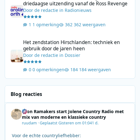
driedaagse uitzending vanaf de Ross Revenge
Door
de redactie
in
Radionieuws
1 opmerking
362 weergaven
Het zendstation Hirschlanden: techniek en gebruik door de jar
Het zendstation Hirschlanden: techniek en
gebruik door de jaren heen
Door
de redactie
in
Dossier
0 opmerkingen
184 weergaven
Blog reacties
Leon Ramakers start Jolene Country Radio met
mix van moderne en klassieke country
ruudam
·
Geplaatst
Gisteren om 01:04
1 d.
Voor de echte countryliefhebber: