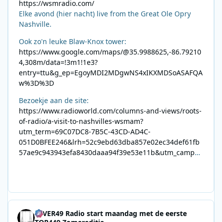
https://wsmradio.com/
Elke avond (hier nacht) live from the Great Ole Opry
Nashville.
Ook zo'n leuke Blaw-Knox tower:
https://www.google.com/maps/@35.9988625,-86.79210
4,308m/data=!3m1!1e3?
entry=ttu&g_ep=EgoyMDI2MDgwNS4xIKXMDSoASAFQA
w%3D%3D
Bezoekje aan de site:
https://www.radioworld.com/columns-and-views/roots-
of-radio/a-visit-to-nashvilles-wsmam?
utm_term=69C07DC8-7B5C-43CD-AD4C-
051D0BFEE246&lrh=52c9ebd63dba857e02ec34def61fb
57ae9c943943efa8430daaa94f39e53e11b&utm_campai
gn=0028F35E-226C-4B60-AC88-
AB2831C8A639&utm_medium=email&utm_content=492
E7A06-2B42-4737-B74D-
8F09201A140D&utm_source=SmartBrief
4EVER49 Radio start maandag met de eerste