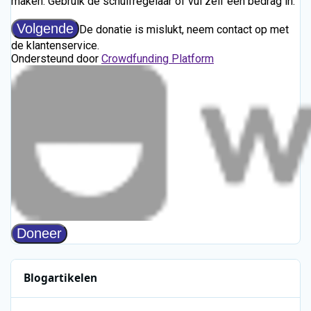
Blogartikelen
Nieuw seizoen van Klassieke Mysteries vanaf 11 augustus via N