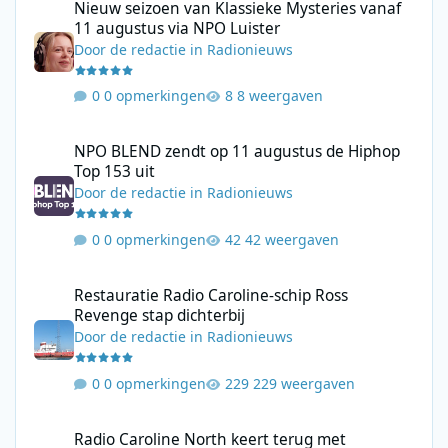
Nieuw seizoen van Klassieke Mysteries vanaf
11 augustus via NPO Luister
Door
de redactie
in
Radionieuws
0 opmerkingen
8 weergaven
NPO BLEND zendt op 11 augustus de Hiphop Top 153 uit
NPO BLEND zendt op 11 augustus de Hiphop
Top 153 uit
Door
de redactie
in
Radionieuws
0 opmerkingen
42 weergaven
Restauratie Radio Caroline-schip Ross Revenge stap dichterbij
Restauratie Radio Caroline-schip Ross
Revenge stap dichterbij
Door
de redactie
in
Radionieuws
0 opmerkingen
229 weergaven
Radio Caroline North keert terug met driedaagse uitzending va
Radio Caroline North keert terug met