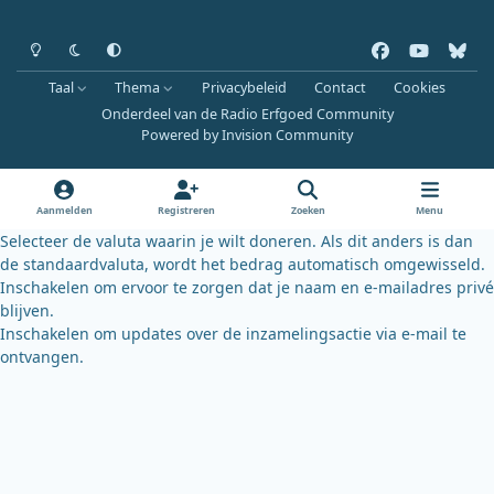
Heldere modus
Donkere modus
Systeemvoorkeur
f
y
b
a
o
l
Taal
Thema
Privacybeleid
Contact
Cookies
c
u
u
Onderdeel van de Radio Erfgoed Community
e
t
e
Powered by
Invision Community
b
u
s
o
b
k
o
e
y
Aanmelden
Registreren
Zoeken
Menu
k
Selecteer de valuta waarin je wilt doneren. Als dit anders is dan
de standaardvaluta, wordt het bedrag automatisch omgewisseld.
Inschakelen om ervoor te zorgen dat je naam en e-mailadres privé
blijven.
Inschakelen om updates over de inzamelingsactie via e-mail te
ontvangen.