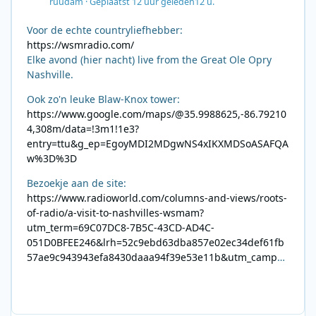
ruudam
·
Geplaatst
12 uur geleden
12 u.
Voor de echte countryliefhebber:
https://wsmradio.com/
Elke avond (hier nacht) live from the Great Ole Opry
Nashville.
Ook zo'n leuke Blaw-Knox tower:
https://www.google.com/maps/@35.9988625,-86.79210
4,308m/data=!3m1!1e3?
entry=ttu&g_ep=EgoyMDI2MDgwNS4xIKXMDSoASAFQA
w%3D%3D
Bezoekje aan de site:
https://www.radioworld.com/columns-and-views/roots-
of-radio/a-visit-to-nashvilles-wsmam?
utm_term=69C07DC8-7B5C-43CD-AD4C-
051D0BFEE246&lrh=52c9ebd63dba857e02ec34def61fb
57ae9c943943efa8430daaa94f39e53e11b&utm_campai
gn=0028F35E-226C-4B60-AC88-
AB2831C8A639&utm_medium=email&utm_content=492
E7A06-2B42-4737-B74D-