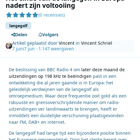
nadert zijn voltooiing
(0 recensies)
langegolf
Delen
Volgers
Artikel geplaatst door
Vincent
in
Vincent Schriel
7 juni
7 jun
· 1.147 weergaven
De beslissing van BBC Radio 4 om
later deze maand de
uitzendingen op 198 kHz te beëindigen
past in een
ontwikkeling die al jaren gaande is in Europa: het
geleidelijk verdwijnen van de langegolf als
omroepmedium. Waar deze frequentie ooit gold als een
robuuste en grensoverschrijdende manier om radio-
uitzendingen ver landinwaarts te brengen, heeft er
inmiddels een duidelijke verschuiving plaatsgevonden
naar FM, DAB+ en internet.
De langegolf had lange tijd een bijzondere positie binnen
het Europese omroepstelsel. Door het sterke bereik over