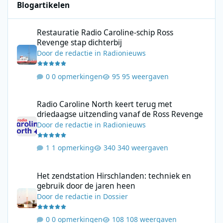
Blogartikelen
Restauratie Radio Caroline-schip Ross Revenge stap dichterbij
Restauratie Radio Caroline-schip Ross
Revenge stap dichterbij
Door
de redactie
in
Radionieuws
0 opmerkingen
95 weergaven
Radio Caroline North keert terug met driedaagse uitzending va
Radio Caroline North keert terug met
driedaagse uitzending vanaf de Ross Revenge
Door
de redactie
in
Radionieuws
1 opmerking
340 weergaven
Het zendstation Hirschlanden: techniek en gebruik door de jar
Het zendstation Hirschlanden: techniek en
gebruik door de jaren heen
Door
de redactie
in
Dossier
0 opmerkingen
108 weergaven