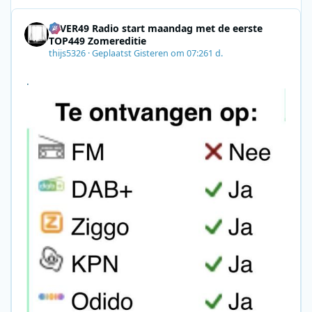
8F09201A140D&utm_source=SmartBrief
4EVER49 Radio start maandag met de eerste
TOP449 Zomereditie
thijs5326
·
Geplaatst
Gisteren om 07:26
1 d.
.