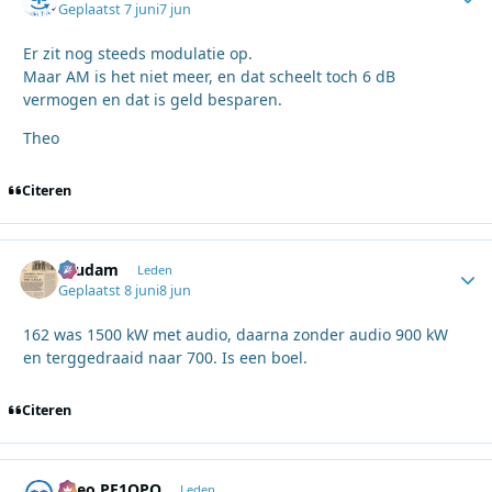
Geplaatst
7 juni
7 jun
Er zit nog steeds modulatie op.
Maar AM is het niet meer, en dat scheelt toch 6 dB
vermogen en dat is geld besparen.
Theo
Citeren
ruudam
Autho
Leden
Geplaatst
8 juni
8 jun
162 was 1500 kW met audio, daarna zonder audio 900 kW
en terggedraaid naar 700. Is een boel.
Citeren
Theo PE1OPQ
Autho
Leden