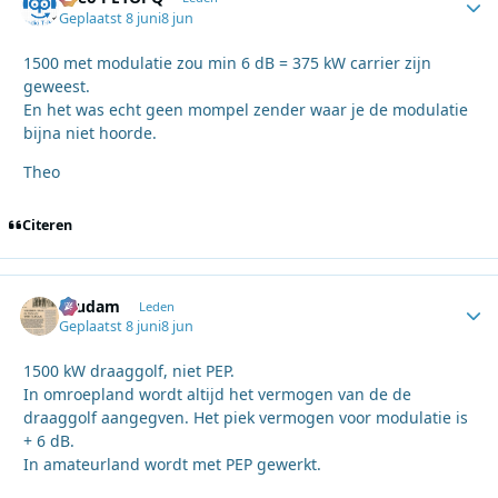
Geplaatst
8 juni
8 jun
1500 met modulatie zou min 6 dB = 375 kW carrier zijn
geweest.
En het was echt geen mompel zender waar je de modulatie
bijna niet hoorde.
Theo
Citeren
ruudam
Autho
Leden
Geplaatst
8 juni
8 jun
1500 kW draaggolf, niet PEP.
In omroepland wordt altijd het vermogen van de de
draaggolf aangegven. Het piek vermogen voor modulatie is
+ 6 dB.
In amateurland wordt met PEP gewerkt.