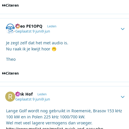
Citeren
Theo PE1OPQ
Autho
Leden
Geplaatst
9 juni
9 jun
Je zegt zelf dat het met audio is.
Nu raak ik je kwijt hoor
🫢
Theo
Citeren
Rink Hof
Autho
Leden
Geplaatst
9 juni
9 jun
Lange Golf wordt nog gebruikt in Roemenië, Brasov 153 kHz
100 kW en in Polen 225 kHz 1000/700 kW.
Wel met veel lagere vermogens dan vroeger.
http://www.mwlist.org/mwlist_quick_and_easy.php