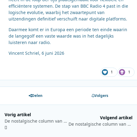
efficiëntere systemen. De stap van BBC Radio 4 past in die
logische evolutie, waarbij het zwaartepunt van
uitzendingen definitief verschuift naar digitale platforms.
Daarmee komt er in Europa een periode ten einde waarin
de langegolf een vaste waarde was in het dagelijks
luisteren naar radio.
Vincent Schriel, 6 juni 2026
1
1
Delen
Volgers
Vorig artikel
Volgend artikel
De nostalgische column van Hans Knot 6 juni 2026: Storingen of geen storingen, een reconstructie
De nostalgische column van Hans Knot 20 juni 2026: De kranten stonden bol over de Barend Servet Show in 1972