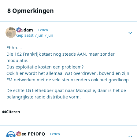
8 Opmerkingen
ruudam
Autho
Leden
Geplaatst
7 juni
7 jun
Ehhh....
Die 162 Frankrijk staat nog steeds AAN, maar zonder
modulatie.
Dus exploitatie kosten een probleem?
Ook hier wordt het allemaal wat overdreven, bovendien zijn
FM netwerken met de vele steunzenders ook niet goedkoop.
De echte LG liefhebber gaat naar Mongolie, daar is het de
belangrijkste radio distributie vorm.
Citeren
Theo PE1OPQ
Autho
Leden