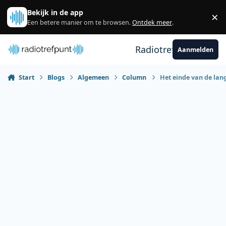
Spring naar bijdragen
Bekijk in de app
×
Sl
Een betere manier om te browsen.
Ontdek meer
.
Radiotrefpunt
Aanmelden
Start
Blogs
Algemeen
Column
Het einde van de lang