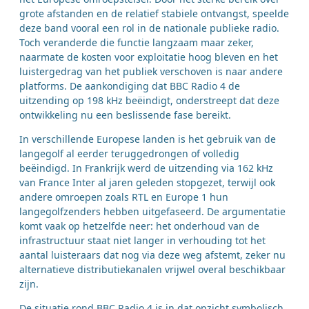
grote afstanden en de relatief stabiele ontvangst, speelde
deze band vooral een rol in de nationale publieke radio.
Toch veranderde die functie langzaam maar zeker,
naarmate de kosten voor exploitatie hoog bleven en het
luistergedrag van het publiek verschoven is naar andere
platforms. De aankondiging dat BBC Radio 4 de
uitzending op 198 kHz beëindigt, onderstreept dat deze
ontwikkeling nu een beslissende fase bereikt.
In verschillende Europese landen is het gebruik van de
langegolf al eerder teruggedrongen of volledig
beëindigd. In Frankrijk werd de uitzending via 162 kHz
van France Inter al jaren geleden stopgezet, terwijl ook
andere omroepen zoals RTL en Europe 1 hun
langegolfzenders hebben uitgefaseerd. De argumentatie
komt vaak op hetzelfde neer: het onderhoud van de
infrastructuur staat niet langer in verhouding tot het
aantal luisteraars dat nog via deze weg afstemt, zeker nu
alternatieve distributiekanalen vrijwel overal beschikbaar
zijn.
De situatie rond BBC Radio 4 is in dat opzicht symbolisch,