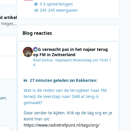
3 opmerkingen
245 weergaven
d artikel
Terug naar 1970 en verder: een weekend vol zeezender- en hitgeschiedenis
Blog reacties
SRG verwacht pas in het najaar terug
op FM in Zwitserland
Roel Dickse
·
Geplaatst
Woensdag om 19:42
1
d.
27 minuten geleden zei Rakkerten:
Wat is de reden van de terugkeer naar FM
terwijl de overstap naar DAB al lang is
sen.
gemaakt?
Door verder te kijken. Klik op de tag srg en je
komt hier uit:
https://www.radiotrefpunt.nl/tags/srg/