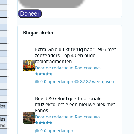
Blogartikelen
Extra Gold duikt terug naar 1966 met zeezenders, Top 40
Extra Gold duikt terug naar 1966 met
zeezenders, Top 40 en oude
radiofragmenten
Door
de redactie
in
Radionieuws
0 opmerkingen
82 weergaven
Beeld & Geluid geeft nationale muziekcollectie een nieuw
Beeld & Geluid geeft nationale
muziekcollectie een nieuwe plek met
Fonos
Door
de redactie
in
Radionieuws
0 opmerkingen