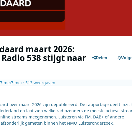
daard maart 2026:
 Radio 538 stijgt naar
Delen
Volg
7 mei
7 mei
· 513 weergaven
rd over maart 2026 zijn gepubliceerd. De rapportage geeft inzich
Nederland en laat zien welke radiozenders de meeste actieve stre
online streams meegenomen. Luisteren via FM, DAB+ of andere
t afzonderlijk gemeten binnen het NMO Luisteronderzoek.