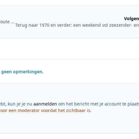
Volgen
Eerste samenwerking ooit voor K3 met Donnie voor Qmusic Foute Anthem 2026
jn geen opmerkingen.
ebt, kun je je nu
aanmelden
om het bericht met je account te plaat
or een moderator voordat het zichtbaar is.