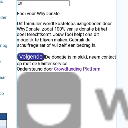
r.
nder
 nog
ri
naar
 op