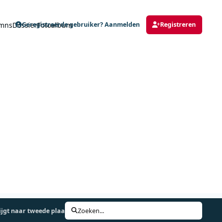
mns
Dossier
Fotoalbum
Geregistreerde gebruiker? Aanmelden
Registreren
ijgt naar tweede plaats
Zoeken...