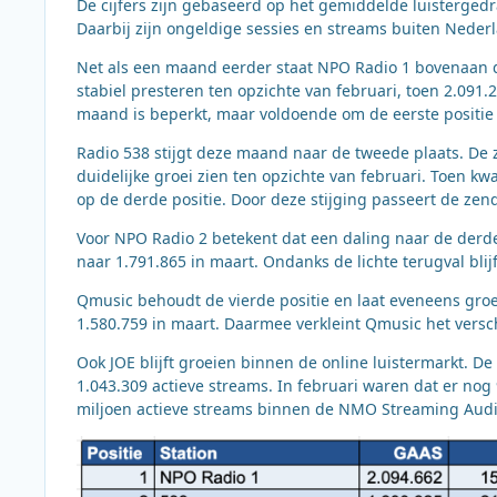
De cijfers zijn gebaseerd op het gemiddelde luisterge
Daarbij zijn ongeldige sessies en streams buiten Nederl
Net als een maand eerder staat NPO Radio 1 bovenaan de
stabiel presteren ten opzichte van februari, toen 2.091
maand is beperkt, maar voldoende om de eerste positie 
Radio 538 stijgt deze maand naar de tweede plaats. De 
duidelijke groei zien ten opzichte van februari. Toen k
op de derde positie. Door deze stijging passeert de zend
Voor NPO Radio 2 betekent dat een daling naar de derde 
naar 1.791.865 in maart. Ondanks de lichte terugval bli
Qmusic behoudt de vierde positie en laat eveneens groei
1.580.759 in maart. Daarmee verkleint Qmusic het vers
Ook JOE blijft groeien binnen de online luistermarkt. D
1.043.309 actieve streams. In februari waren dat er nog
miljoen actieve streams binnen de NMO Streaming Audi