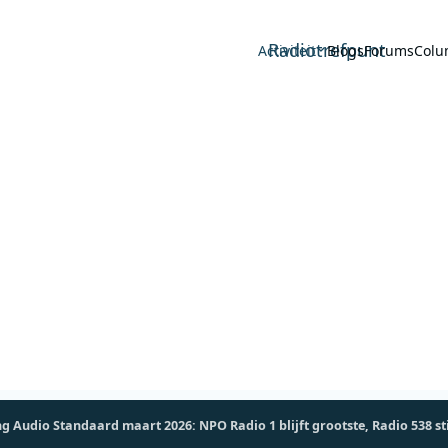
Radiotrefpunt
Activiteit
Blogs
Forums
Colu
Audio Standaard maart 2026: NPO Radio 1 blijft grootste, Radio 538 st