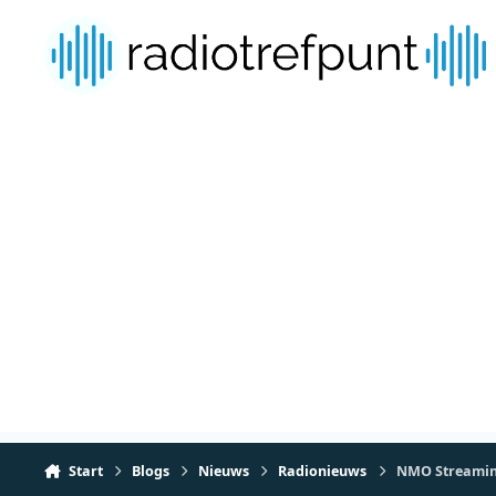
Spring naar bijdragen
Start
Blogs
Nieuws
Radionieuws
NMO Streaming 