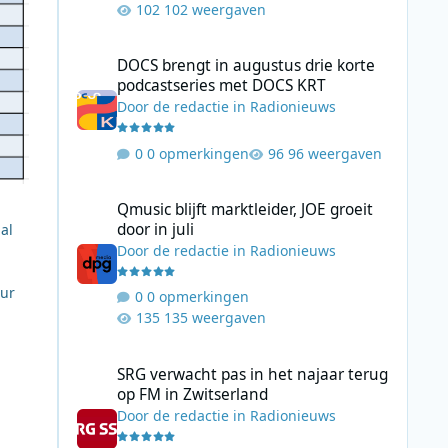
102 weergaven
DOCS brengt in augustus drie korte podcastseries met D
DOCS brengt in augustus drie korte
podcastseries met DOCS KRT
Door
de redactie
in
Radionieuws
0 opmerkingen
96 weergaven
Qmusic blijft marktleider, JOE groeit door in juli
Qmusic blijft marktleider, JOE groeit
door in juli
al
Door
de redactie
in
Radionieuws
uur
0 opmerkingen
135 weergaven
SRG verwacht pas in het najaar terug op FM in Zwitserlan
SRG verwacht pas in het najaar terug
op FM in Zwitserland
Door
de redactie
in
Radionieuws