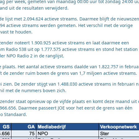
drag per week, gemeten van maandag 00:00 uur tot zondag 24:00 uu
and uit de resultaten verwijderd.
 lijst met 2.094.624 actieve streams. Daarmee blijft de nieuwsze
.294 actieve streams werden gemeten. Het verschil met de vorige
vast te houden.
zender noteert 1.900.925 actieve streams en laat daarmee een
wam Radio 538 uit op 1.777.575 actieve streams en stond het station
er NPO Radio 2 in de ranglijst.
plaats. Het aantal actieve streams daalde van 1.822.757 in februa
jft de zender ruim boven de grens van 1,7 miljoen actieve streams.
 zien. De zender stijgt van 1.488.030 actieve streams in februari 
chil met de nummers boven zich.
e zender staat opnieuw op de vijfde plaats en komt deze maand uit
 966.656. Daarmee passeert JOE voor het eerst de grens van één
o Standaard.