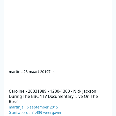
martinja
23 maart 2019
7 jr.
Caroline - 20031989 - 1200-1300 - Nick Jackson During The BBC 
Caroline - 20031989 - 1200-1300 - Nick Jackson
During The BBC 1TV Documentary 'Live On The
Ross'
martinja
·
6 september 2015
0
antwoorden
1.459
weergaven