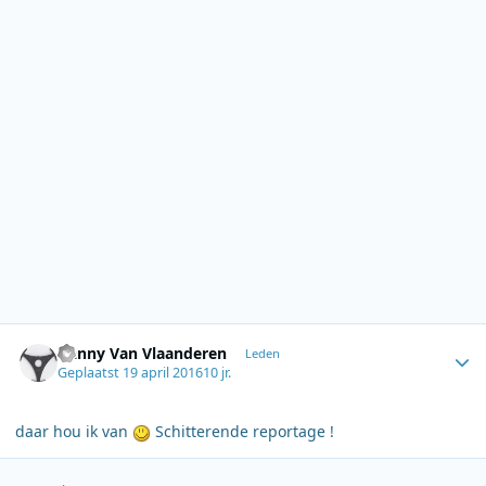
Author stats
Danny Van Vlaanderen
Leden
Geplaatst
19 april 2016
10 jr.
daar hou ik van
Schitterende reportage !