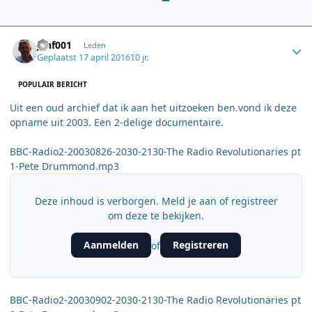
Author stats
janf001
Leden
Geplaatst
17 april 2016
10 jr.
POPULAIR BERICHT
Uit een oud archief dat ik aan het uitzoeken ben.vond ik deze
opname uit 2003. Een 2-delige documentaire.
BBC-Radio2-20030826-2030-2130-The Radio Revolutionaries pt
1-Pete Drummond.mp3
Deze inhoud is verborgen. Meld je aan of registreer
om deze te bekijken.
Aanmelden
Registreren
of
BBC-Radio2-20030902-2030-2130-The Radio Revolutionaries pt