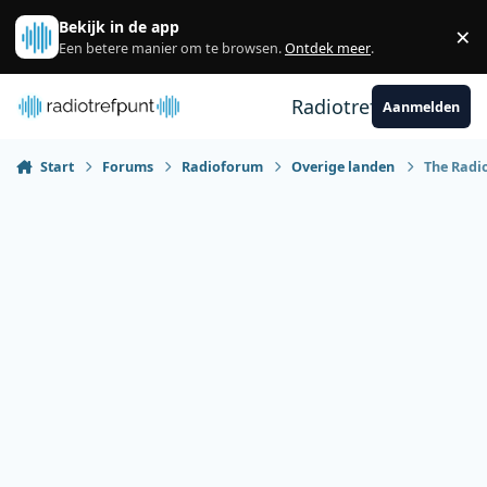
Spring naar bijdragen
Bekijk in de app
×
Sl
Een betere manier om te browsen.
Ontdek meer
.
Radiotrefpunt
Aanmelden
Start
Forums
Radioforum
Overige landen
The Radi