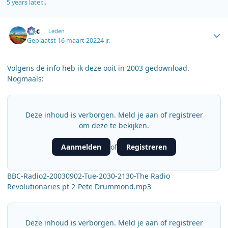
5 years later...
Author stats
Eric
Leden
Geplaatst
16 maart 2022
4 jr.
Volgens de info heb ik deze ooit in 2003 gedownload.
Nogmaals:
Deze inhoud is verborgen. Meld je aan of registreer
om deze te bekijken.
Aanmelden
Registreren
of
BBC-Radio2-20030902-Tue-2030-2130-The Radio
Revolutionaries pt 2-Pete Drummond.mp3
Deze inhoud is verborgen. Meld je aan of registreer