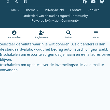
f
y
b
a
o
l
Taal
Thema
Privacybeleid
Contact
Cookies
c
u
u
Onderdeel van de Radio Erfgoed Community
e
t
e
Powered by
Invision Community
b
u
s
o
b
k
o
e
y
Aanmelden
Registreren
Zoeken
Menu
k
Selecteer de valuta waarin je wilt doneren. Als dit anders is dan
de standaardvaluta, wordt het bedrag automatisch omgewisseld.
Inschakelen om ervoor te zorgen dat je naam en e-mailadres privé
blijven.
Inschakelen om updates over de inzamelingsactie via e-mail te
ontvangen.