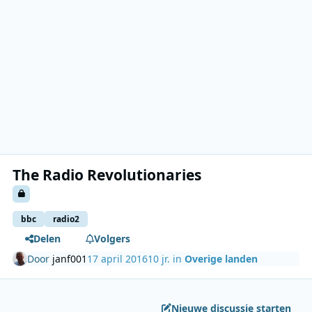
The Radio Revolutionaries
bbc
radio2
Delen
Volgers
Door
janf001
17 april 2016
10 jr.
in
Overige landen
Nieuwe discussie starten