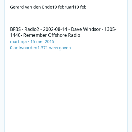
Gerard van den Ende
19 februari
19 feb
BFBS - Radio2 - 2002-08-14 - Dave Windsor - 1305-1440- Remem
BFBS - Radio2 - 2002-08-14 - Dave Windsor - 1305-
1440- Remember Offshore Radio
martinja
·
15 mei 2015
0
antwoorden
1.371
weergaven