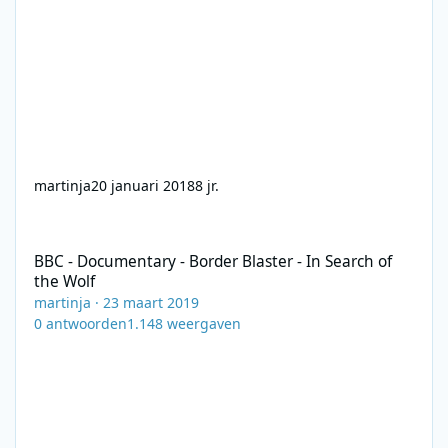
martinja
20 januari 2018
8 jr.
BBC - Documentary - Border Blaster - In Search of the Wolf
BBC - Documentary - Border Blaster - In Search of
the Wolf
martinja
·
23 maart 2019
0
antwoorden
1.148
weergaven