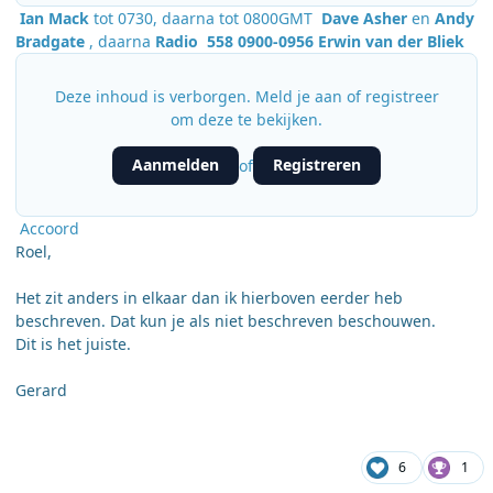
Ian Mack
tot 0730, daarna tot 0800GMT
Dave Asher
en
Andy
Bradgate
, daarna
Radio 558
0900-0956 Erwin van der Bliek
Deze inhoud is verborgen. Meld je aan of registreer
om deze te bekijken.
Aanmelden
Registreren
of
Accoord
Roel,
Het zit anders in elkaar dan ik hierboven eerder heb
beschreven. Dat kun je als niet beschreven beschouwen.
Dit is het juiste.
Gerard
6
1