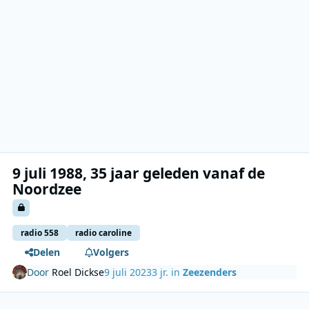
9 juli 1988, 35 jaar geleden vanaf de
Noordzee
radio 558
radio caroline
Delen
Volgers
Door
Roel Dickse
9 juli 2023
3 jr.
in
Zeezenders