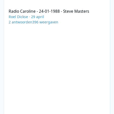
Radio Caroline - 24-01-1988 - Steve Masters
Radio Caroline - 24-01-1988 - Steve Masters
Roel Dickse
·
29 april
2
antwoorden
396
weergaven