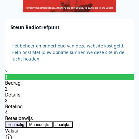
Steun Radiotrefpunt
Het beheer en onderhoud van deze website kost geld.
Help ons! Met jouw donatie kunnen we deze site in de
lucht houden.