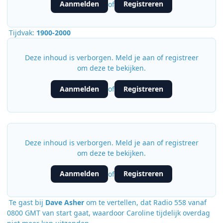
Aanmelden
Registreren
of
Tijdvak:
1900-2000
Deze inhoud is verborgen. Meld je aan of registreer
om deze te bekijken.
Aanmelden
Registreren
of
Deze inhoud is verborgen. Meld je aan of registreer
om deze te bekijken.
Aanmelden
Registreren
of
Te gast bij
Dave Asher
om te vertellen, dat Radio 558 vanaf
0800 GMT van start gaat, waardoor Caroline tijdelijk overdag