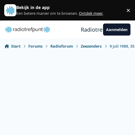
Spring naar bijdragen
Bekijk in de app
×
Sl
Een betere manier om te browsen.
Ontdek meer
.
Radiotrefpunt
Aanmelden
Start
Forums
Radioforum
Zeezenders
9 juli 1988, 