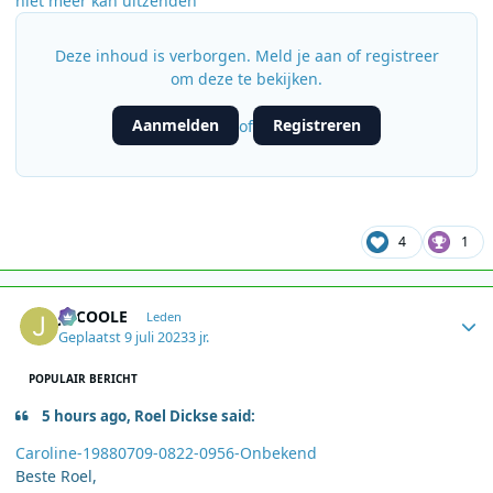
niet meer kan uitzenden
Deze inhoud is verborgen. Meld je aan of registreer
om deze te bekijken.
Aanmelden
Registreren
of
4
1
Author stats
JOCOOLE
Leden
Geplaatst
9 juli 2023
3 jr.
POPULAIR BERICHT
5 hours ago, Roel Dickse said:
Caroline-19880709-0822-0956-Onbekend
Beste Roel,