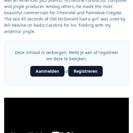
was an American jazz pianist, orchestral conductor, composer
and jingle producer. Among others, he made the most
beautiful commercials for Chevrolet and Palmolive-Colgate.
The last 45 seconds of Old McDonald had a girl' was used by
Bill Hearne on Radio Caroline for his 'Fidding with my
antenna' jingle.
Deze inhoud is verborgen. Meld je aan of registreer
om deze te bekijken.
Aanmelden
Registreren
of