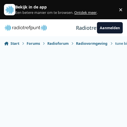
Spring naar bijdragen
Bekijk in de app
×
Sl
Een betere manier om te browsen.
Ontdek meer
.
Radiotrefpunt
Aanmelden
Start
Forums
Radioforum
Radiovormgeving
tune b