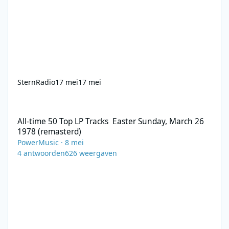
SternRadio
17 mei
17 mei
All-time 50 Top LP Tracks Easter Sunday, March 26 1978 (remast
All-time 50 Top LP Tracks Easter Sunday, March 26
1978 (remasterd)
PowerMusic
·
8 mei
4
antwoorden
626
weergaven