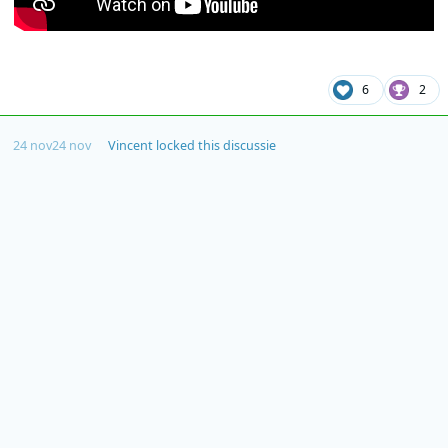
6
2
24 nov
24 nov
Vincent
locked this discussie