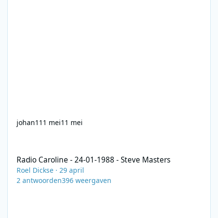
johan1
11 mei
11 mei
Radio Caroline - 24-01-1988 - Steve Masters
Radio Caroline - 24-01-1988 - Steve Masters
Roel Dickse
·
29 april
2
antwoorden
396
weergaven