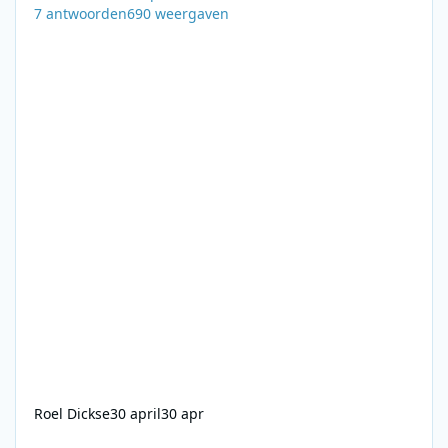
7
antwoorden
690
weergaven
Roel Dickse
30 april
30 apr