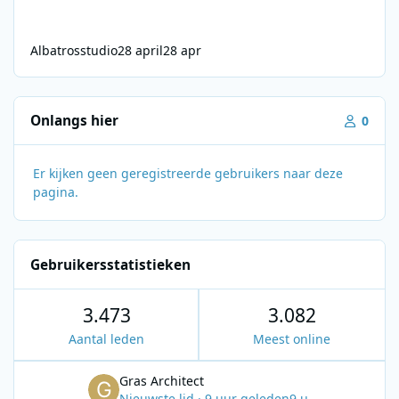
Albatrosstudio
28 april
28 apr
Onlangs hier
0
Er kijken geen geregistreerde gebruikers naar deze
pagina.
Gebruikersstatistieken
3.473
3.082
Aantal leden
Meest online
Gras Architect
Nieuwste lid
·
9 uur geleden
9 u.