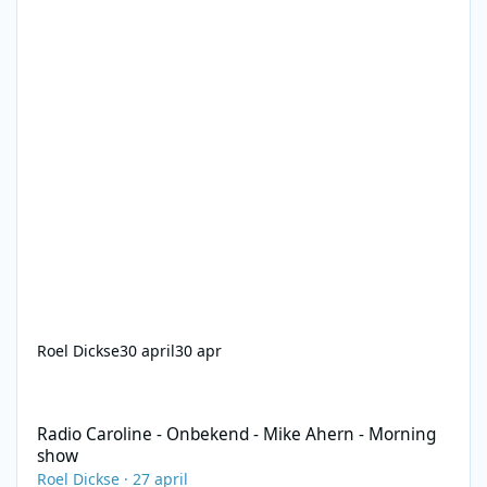
Roel Dickse
30 april
30 apr
Radio Caroline - Onbekend - Mike Ahern - Morning show
Radio Caroline - Onbekend - Mike Ahern - Morning
show
Roel Dickse
·
27 april