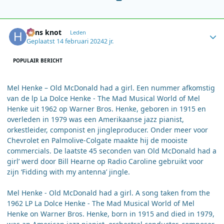
Author stats
hans knot
Leden
Geplaatst
14 februari 2024
2 jr.
POPULAIR BERICHT
Mel Henke – Old McDonald had a girl. Een nummer afkomstig
van de lp La Dolce Henke - The Mad Musical World of Mel
Henke uit 1962 op Warner Bros. Henke, geboren in 1915 en
overleden in 1979 was een Amerikaanse jazz pianist,
orkestleider, componist en jingleproducer. Onder meer voor
Chevrolet en Palmolive-Colgate maakte hij de mooiste
commercials. De laatste 45 seconden van Old McDonald had a
girl’ werd door Bill Hearne op Radio Caroline gebruikt voor
zijn ‘Fidding with my antenna’ jingle.
Mel Henke - Old McDonald had a girl. A song taken from the
1962 LP La Dolce Henke - The Mad Musical World of Mel
Henke on Warner Bros. Henke, born in 1915 and died in 1979,