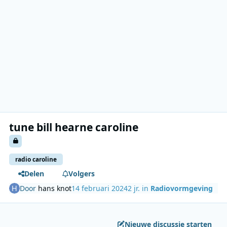
tune bill hearne caroline
radio caroline
Delen
Volgers
Door
hans knot
14 februari 2024
2 jr.
in
Radiovormgeving
Nieuwe discussie starten