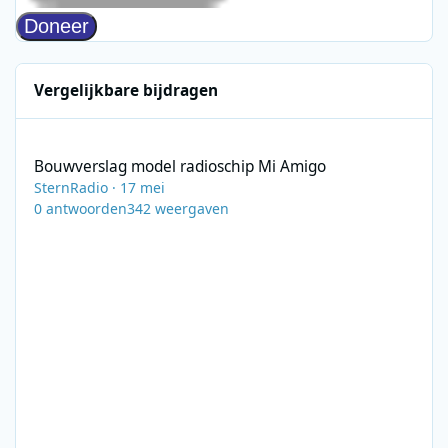
Vergelijkbare bijdragen
Bouwverslag model radioschip Mi Amigo
Bouwverslag model radioschip Mi Amigo
SternRadio
·
17 mei
0
antwoorden
342
weergaven