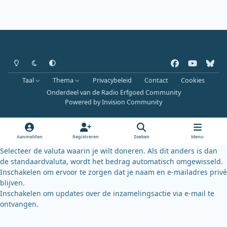
Heldere modus
Donkere modus
Systeemvoorkeur
f
y
b
a
o
l
Taal
Thema
Privacybeleid
Contact
Cookies
c
u
u
Onderdeel van de Radio Erfgoed Community
e
t
e
Powered by
Invision Community
b
u
s
o
b
k
o
e
y
Aanmelden
Registreren
Zoeken
Menu
k
Selecteer de valuta waarin je wilt doneren. Als dit anders is dan
de standaardvaluta, wordt het bedrag automatisch omgewisseld.
Inschakelen om ervoor te zorgen dat je naam en e-mailadres privé
blijven.
Inschakelen om updates over de inzamelingsactie via e-mail te
ontvangen.