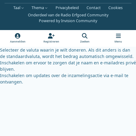
a
o
l
Taal
Thema
Privacybeleid
Contact
Cookies
c
u
u
Onderdeel van de Radio Erfgoed Community
e
t
e
Powered by
Invision Community
b
u
s
o
b
k
o
e
y
Aanmelden
Registreren
Zoeken
Menu
k
Selecteer de valuta waarin je wilt doneren. Als dit anders is dan
de standaardvaluta, wordt het bedrag automatisch omgewisseld.
Inschakelen om ervoor te zorgen dat je naam en e-mailadres privé
blijven.
Inschakelen om updates over de inzamelingsactie via e-mail te
ontvangen.