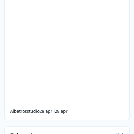
Albatrosstudio
28 april
28 apr