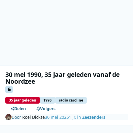
30 mei 1990, 35 jaar geleden vanaf de
Noordzee
35 jaar geleden
1990
radio caroline
Delen
Volgers
Door
Roel Dickse
30 mei 2025
1 jr.
in
Zeezenders