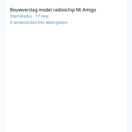
Bouwverslag model radioschip Mi Amigo
SternRadio
·
17 mei
0
antwoorden
342
weergaven