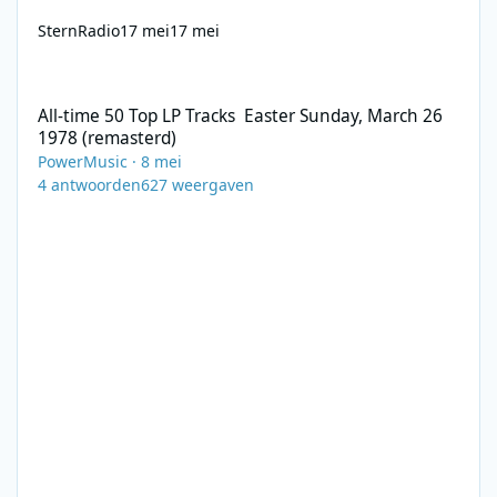
SternRadio
17 mei
17 mei
All-time 50 Top LP Tracks Easter Sunday, March 26 1978 (remast
All-time 50 Top LP Tracks Easter Sunday, March 26
1978 (remasterd)
PowerMusic
·
8 mei
4
antwoorden
627
weergaven