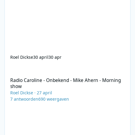
Roel Dickse
30 april
30 apr
Radio Caroline - Onbekend - Mike Ahern - Morning show
Radio Caroline - Onbekend - Mike Ahern - Morning
show
Roel Dickse
·
27 april
7
antwoorden
690
weergaven