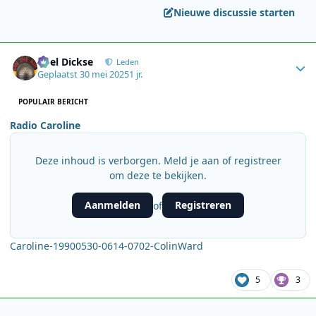
Nieuwe discussie starten
Author stats
Roel Dickse
Leden
Geplaatst
30 mei 2025
1 jr.
POPULAIR BERICHT
Radio Caroline
Deze inhoud is verborgen. Meld je aan of registreer
om deze te bekijken.
Aanmelden
Registreren
of
Caroline-19900530-0614-0702-ColinWard
5
3