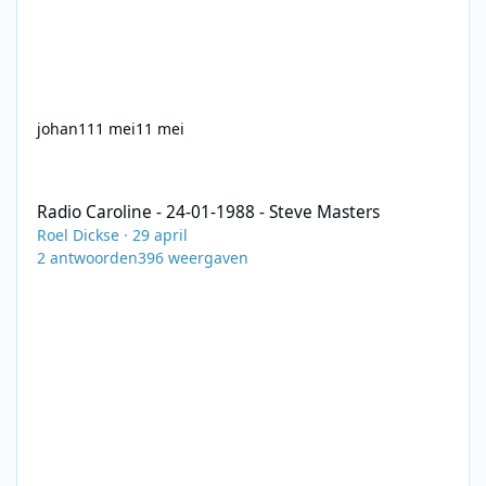
johan1
11 mei
11 mei
Radio Caroline - 24-01-1988 - Steve Masters
Radio Caroline - 24-01-1988 - Steve Masters
Roel Dickse
·
29 april
2
antwoorden
396
weergaven