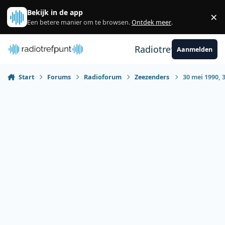
Spring naar bijdragen
Bekijk in de app
×
Sl
Een betere manier om te browsen.
Ontdek meer
.
Radiotrefpunt
Aanmelden
Start
Forums
Radioforum
Zeezenders
30 mei 1990, 