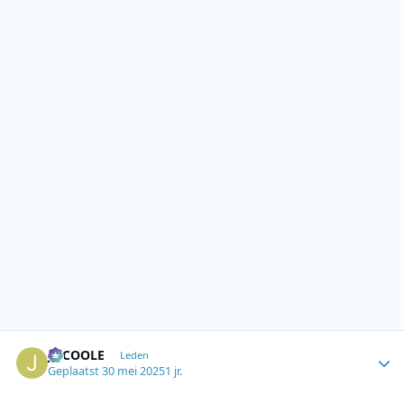
Author stats
JOCOOLE
Leden
Geplaatst
30 mei 2025
1 jr.