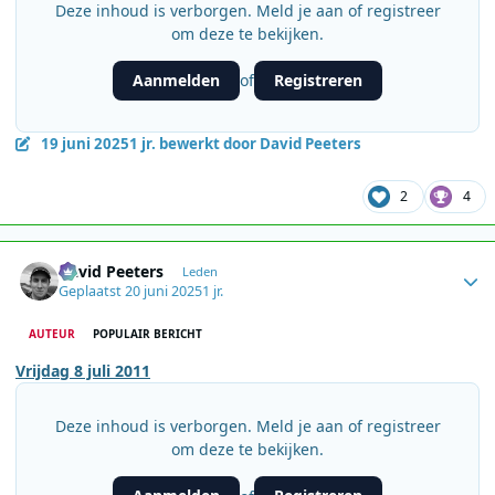
Deze inhoud is verborgen. Meld je aan of registreer
om deze te bekijken.
Aanmelden
Registreren
of
19 juni 2025
1 jr.
bewerkt door David Peeters
2
4
Author stats
David Peeters
Leden
Geplaatst
20 juni 2025
1 jr.
AUTEUR
POPULAIR BERICHT
Vrijdag 8 juli 2011
Deze inhoud is verborgen. Meld je aan of registreer
om deze te bekijken.