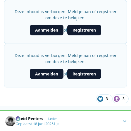
Deze inhoud is verborgen. Meld je aan of registreer
om deze te bekijken.
Aanmelden
Registreren
of
Deze inhoud is verborgen. Meld je aan of registreer
om deze te bekijken.
Aanmelden
Registreren
of
3
3
Author stats
David Peeters
Leden
Geplaatst
18 juni 2025
1 jr.