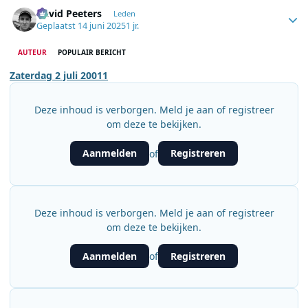
Author stats
David Peeters
Leden
Geplaatst
14 juni 2025
1 jr.
AUTEUR
POPULAIR BERICHT
Zaterdag 2 juli 20011
Deze inhoud is verborgen. Meld je aan of registreer
om deze te bekijken.
Aanmelden
Registreren
of
Deze inhoud is verborgen. Meld je aan of registreer
om deze te bekijken.
Aanmelden
Registreren
of