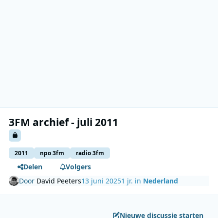
3FM archief - juli 2011
2011
npo 3fm
radio 3fm
Delen
Volgers
Door
David Peeters
13 juni 2025
1 jr.
in
Nederland
Nieuwe discussie starten