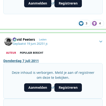
Aanmelden
Registreren
of
3
4
Author stats
David Peeters
Leden
Geplaatst
19 juni 2025
1 jr.
AUTEUR
POPULAIR BERICHT
Donderdag 7 juli 2011
Deze inhoud is verborgen. Meld je aan of registreer
om deze te bekijken.
Aanmelden
Registreren
of