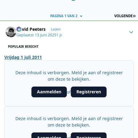
L
PAGINA 1 VAN 2
VOLGENDE
Author stats
David Peeters
Leden
Geplaatst
13 juni 2025
1 jr.
POPULAIR BERICHT
Vrijdag 1 juli 2011
Deze inhoud is verborgen. Meld je aan of registreer
om deze te bekijken.
Aanmelden
Registreren
of
Deze inhoud is verborgen. Meld je aan of registreer
om deze te bekijken.
Aanmelden
Registreren