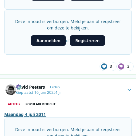
Deze inhoud is verborgen. Meld je aan of registreer
om deze te bekijken.
Aanmelden
Registreren
of
3
3
Author stats
David Peeters
Leden
Geplaatst
16 juni 2025
1 jr.
AUTEUR
POPULAIR BERICHT
Maandag 4 juli 2011
Deze inhoud is verborgen. Meld je aan of registreer
om deze te bekijken.