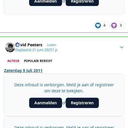
Aanmelden
Registreren
of
4
3
Author stats
David Peeters
Leden
Geplaatst
21 juni 2025
1 jr.
AUTEUR
POPULAIR BERICHT
Zaterdag 9 juli 2011
Deze inhoud is verborgen. Meld je aan of registreer
om deze te bekijken.
Aanmelden
Registreren
of
Deze inhoud is verborgen. Meld je aan of registreer