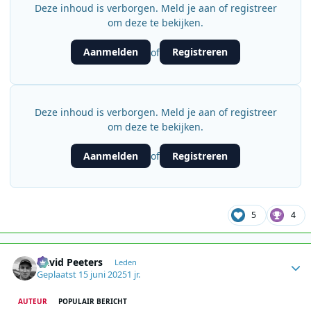
Deze inhoud is verborgen. Meld je aan of registreer
om deze te bekijken.
Aanmelden
Registreren
of
Deze inhoud is verborgen. Meld je aan of registreer
om deze te bekijken.
Aanmelden
Registreren
of
5
4
Author stats
David Peeters
Leden
Geplaatst
15 juni 2025
1 jr.
AUTEUR
POPULAIR BERICHT