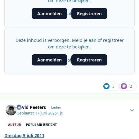
om deze te bekijken.
Aanmelden
Registreren
of
Deze inhoud is verborgen. Meld je aan of registreer
om deze te bekijken.
Aanmelden
Registreren
of
3
2
Author stats
David Peeters
Leden
Geplaatst
17 juni 2025
1 jr.
AUTEUR
POPULAIR BERICHT
Dinsdag 5 juli 2011