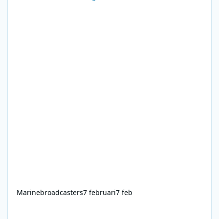
Marinebroadcasters
7 februari
7 feb
August 24, 1940 - Radio Broadcast, London After Dark