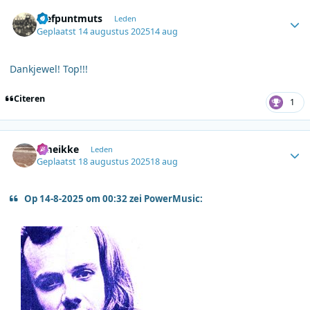
Author stats
Trefpuntmuts
Leden
Geplaatst
14 augustus 2025
14 aug
Dankjewel! Top!!!
Citeren
1
Author stats
omeikke
Leden
Geplaatst
18 augustus 2025
18 aug
Op 14-8-2025 om 00:32 zei PowerMusic: