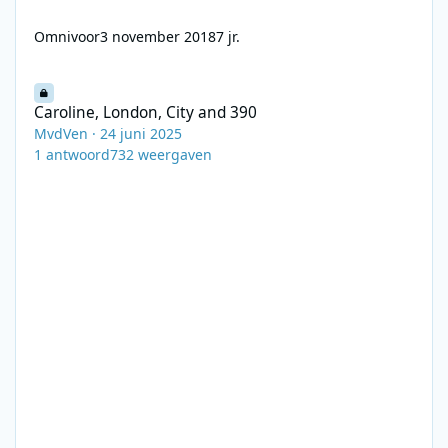
Omnivoor
3 november 2018
7 jr.
Caroline, London, City and 390
Caroline, London, City and 390
MvdVen
·
24 juni 2025
1
antwoord
732
weergaven