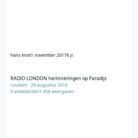
hans knot
1 november 2017
8 jr.
RADIO LONDON herinneringen op Paradijs
RADIO LONDON herinneringen op Paradijs
ruudam
·
29 augustus 2016
0
antwoorden
1.458
weergaven