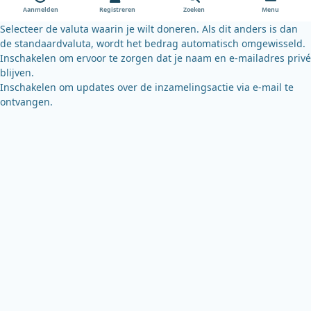
o
e
y
Aanmelden
Registreren
Zoeken
Menu
k
Selecteer de valuta waarin je wilt doneren. Als dit anders is dan
de standaardvaluta, wordt het bedrag automatisch omgewisseld.
Inschakelen om ervoor te zorgen dat je naam en e-mailadres privé
blijven.
Inschakelen om updates over de inzamelingsactie via e-mail te
ontvangen.