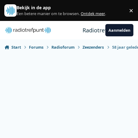
Spring naar bijdragen
Bekijk in de app
×
Sl
Een betere manier om te browsen.
Ontdek meer
.
Radiotrefpunt
Aanmelden
Start
Forums
Radioforum
Zeezenders
58 jaar gele