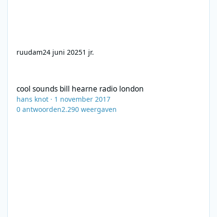
ruudam
24 juni 2025
1 jr.
cool sounds bill hearne radio london
cool sounds bill hearne radio london
hans knot
·
1 november 2017
0
antwoorden
2.290
weergaven