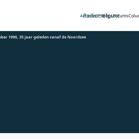
Radiotrefpunt
Activiteit
Blogs
Forums
Colu
ber 1990, 35 jaar geleden vanaf de Noordzee