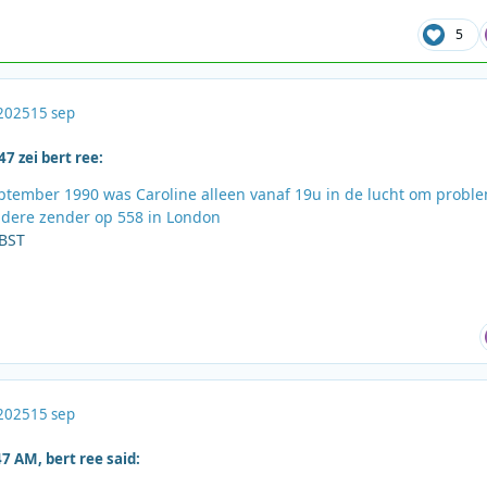
5
2025
15 sep
7 zei bert ree:
ptember 1990 was Caroline alleen vanaf 19u in de lucht om probl
ndere zender op 558 in London
 BST
2025
15 sep
7 AM, bert ree said: