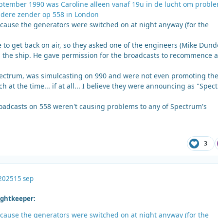
ptember 1990 was Caroline alleen vanaf 19u in de lucht om probl
ndere zender op 558 in London
ecause the generators were switched on at night anyway (for the
 to get back on air, so they asked one of the engineers (Mike Dunde
ed the ship. He gave permission for the broadcasts to recommence a
ectrum, was simulcasting on 990 and were not even promoting the
 at the time... if at all... I believe they were announcing as "Spe
roadcasts on 558 weren't causing problems to any of Spectrum's
3
2025
15 sep
ightkeeper:
ecause the generators were switched on at night anyway (for the