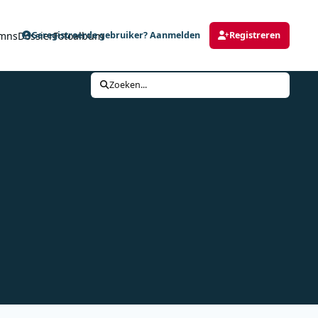
mns
Dossier
Fotoalbum
Geregistreerde gebruiker? Aanmelden
Registreren
Zoeken...