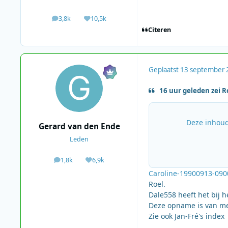
3,8k
10,5k
berichten
Waardering
Citeren
Geplaatst
13 september 
16 uur geleden zei R
Deze inhoud
Gerard van den Ende
Leden
1,8k
6,9k
berichten
Waardering
Caroline-19900913-090
Roel.
Dale558 heeft het bij he
Deze opname is van mei
Zie ook Jan-Fré's index