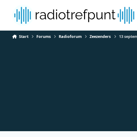
Spring naar bijdragen
Start
Forums
Radioforum
Zeezenders
13 septem