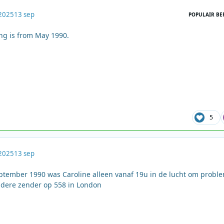
2025
13 sep
POPULAIR BE
ing is from May 1990.
5
2025
13 sep
ptember 1990 was Caroline alleen vanaf 19u in de lucht om probl
ndere zender op 558 in London