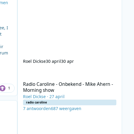
emen
e, I
t
ir
ctrum
Roel Dickse
30 april
30 apr
Radio Caroline - Onbekend - Mike Ahern - Morning show
Radio Caroline - Onbekend - Mike Ahern -
1
Morning show
Roel Dickse
·
27 april
radio caroline
7
antwoorden
687
weergaven