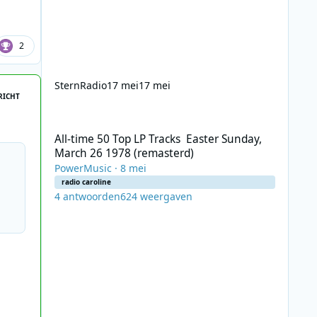
2
SternRadio
17 mei
17 mei
RICHT
All-time 50 Top LP Tracks Easter Sunday, March 26 1978 (
All-time 50 Top LP Tracks Easter Sunday,
March 26 1978 (remasterd)
PowerMusic
·
8 mei
radio caroline
4
antwoorden
624
weergaven