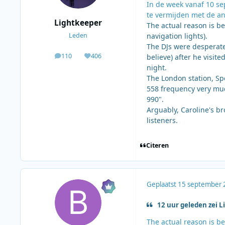
In de week vanaf 10 se
te vermijden met de a
Lightkeeper
The actual reason is b
navigation lights).
Leden
The DJs were desperate
110
406
believe) after he visit
berichten
Waardering
night.
The London station, Sp
558 frequency very much
990".
Arguably, Caroline's b
listeners.
Citeren
Geplaatst
15 september 
12 uur geleden zei L
The actual reason is b