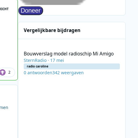
RICHT
Vergelijkbare bijdragen
Bouwverslag model radioschip Mi Amigo
Bouwverslag model radioschip Mi Amigo
SternRadio
·
17 mei
radio caroline
0
antwoorden
342
weergaven
2
emen