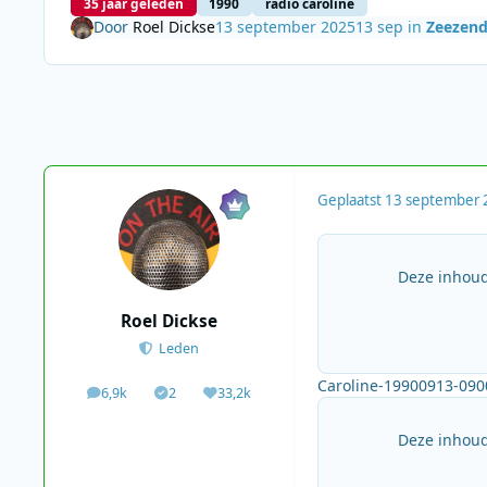
35 jaar geleden
1990
radio caroline
Door
Roel Dickse
13 september 2025
13 sep
in
Zeezend
Geplaatst
13 september 
Deze inhoud
Roel Dickse
Leden
Caroline-19900913-090
6,9k
2
33,2k
berichten
Solutions
Waardering
Deze inhoud