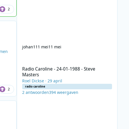
2
johan1
11 mei
11 mei
emen
Radio Caroline - 24-01-1988 - Steve Masters
Radio Caroline - 24-01-1988 - Steve
Masters
Roel Dickse
·
29 april
radio caroline
2
2
antwoorden
394
weergaven