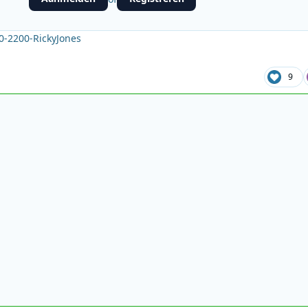
0-2200-RickyJones
9