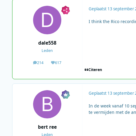
Geplaatst
13 september 
I think the Rico record
dale558
Leden
214
617
berichten
Waardering
Citeren
Geplaatst
13 september 
In de week vanaf 10 se
te vermijden met de a
bert ree
Leden