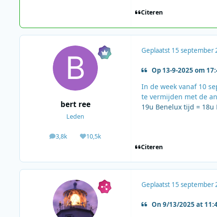
Citeren
Geplaatst
15 september 
Op 13-9-2025 om 17:4
In de week vanaf 10 se
te vermijden met de a
bert ree
19u Benelux tijd = 18u
Leden
3,8k
10,5k
berichten
Waardering
Citeren
Geplaatst
15 september 
On 9/13/2025 at 11:4