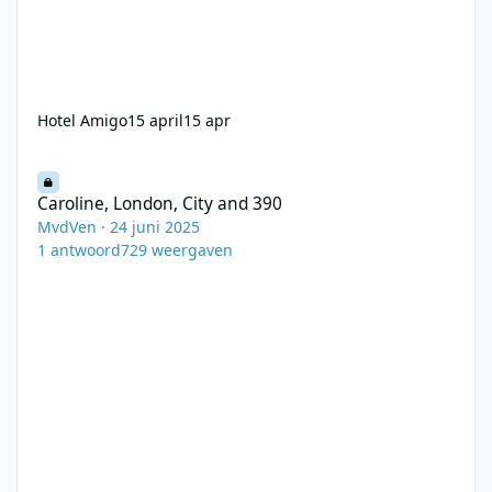
Hotel Amigo
15 april
15 apr
Caroline, London, City and 390
Caroline, London, City and 390
MvdVen
·
24 juni 2025
1
antwoord
729
weergaven