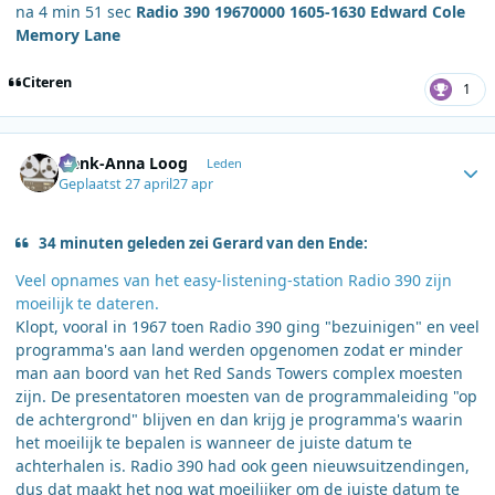
na 4 min 51 sec
Radio 390 19670000 1605-1630 Edward Cole
Memory Lane
Citeren
1
Author stats
Henk-Anna Loog
Leden
Geplaatst
27 april
27 apr
34 minuten geleden zei Gerard van den Ende:
Veel opnames van het easy-listening-station Radio 390 zijn
moeilijk te dateren.
Klopt, vooral in 1967 toen Radio 390 ging "bezuinigen" en veel
programma's aan land werden opgenomen zodat er minder
man aan boord van het Red Sands Towers complex moesten
zijn. De presentatoren moesten van de programmaleiding "op
de achtergrond" blijven en dan krijg je programma's waarin
het moeilijk te bepalen is wanneer de juiste datum te
achterhalen is. Radio 390 had ook geen nieuwsuitzendingen,
dus dat maakt het nog wat moeilijker om de juiste datum te