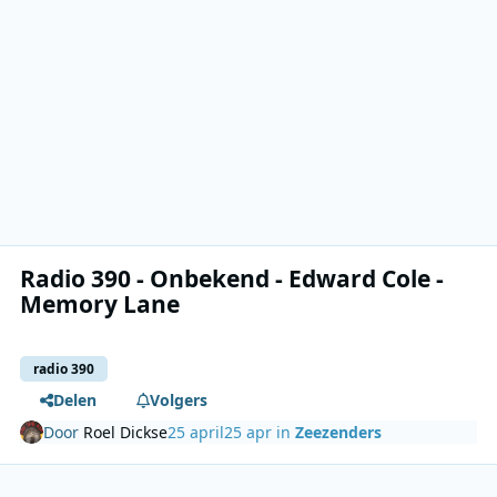
Radio 390 - Onbekend - Edward Cole -
Memory Lane
radio 390
Delen
Volgers
Door
Roel Dickse
25 april
25 apr
in
Zeezenders