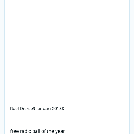
Roel Dickse
9 januari 2018
8 jr.
free radio ball of the year
free radio ball of the year