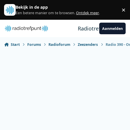
Spring naar bijdragen
Bekijk in de app
×
Sl
Een betere manier om te browsen.
Ontdek meer
.
Radiotrefpunt
Aanmelden
Start
Forums
Radioforum
Zeezenders
Radio 390 - 