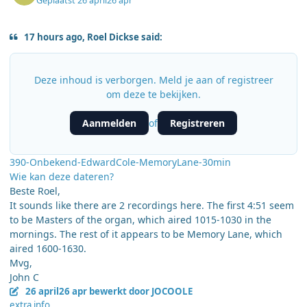
Geplaatst
26 april
26 apr
17 hours ago, Roel Dickse said:
Deze inhoud is verborgen. Meld je aan of registreer
om deze te bekijken.
Aanmelden
Registreren
of
390-Onbekend-EdwardCole-MemoryLane-30min
Wie kan deze dateren?
Beste Roel,
It sounds like there are 2 recordings here. The first 4:51 seem
to be Masters of the organ, which aired 1015-1030 in the
mornings. The rest of it appears to be Memory Lane, which
aired 1600-1630.
Mvg,
John C
26 april
26 apr
bewerkt door JOCOOLE
extra info