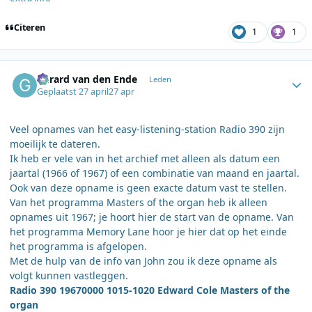
Citeren
1
1
Author stats
Gerard van den Ende
Leden
Geplaatst
27 april
27 apr
Veel opnames van het easy-listening-station Radio 390 zijn
moeilijk te dateren.
Ik heb er vele van in het archief met alleen als datum een
jaartal (1966 of 1967) of een combinatie van maand en jaartal.
Ook van deze opname is geen exacte datum vast te stellen.
Van het programma Masters of the organ heb ik alleen
opnames uit 1967; je hoort hier de start van de opname. Van
het programma Memory Lane hoor je hier dat op het einde
het programma is afgelopen.
Met de hulp van de info van John zou ik deze opname als
volgt kunnen vastleggen.
Radio 390 19670000 1015-1020 Edward Cole Masters of the
organ