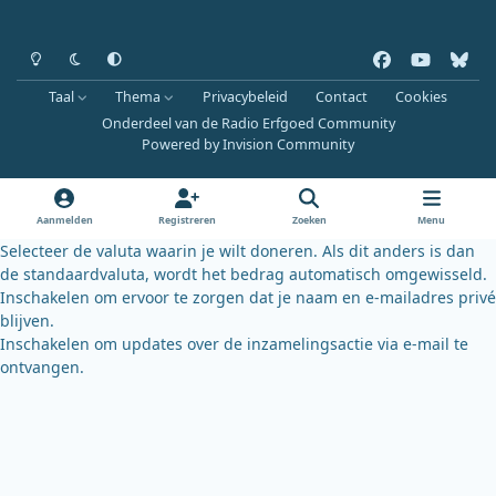
Heldere modus
Donkere modus
Systeemvoorkeur
f
y
b
a
o
l
Taal
Thema
Privacybeleid
Contact
Cookies
c
u
u
Onderdeel van de Radio Erfgoed Community
e
t
e
Powered by
Invision Community
b
u
s
o
b
k
o
e
y
Aanmelden
Registreren
Zoeken
Menu
k
Selecteer de valuta waarin je wilt doneren. Als dit anders is dan
de standaardvaluta, wordt het bedrag automatisch omgewisseld.
Inschakelen om ervoor te zorgen dat je naam en e-mailadres privé
blijven.
Inschakelen om updates over de inzamelingsactie via e-mail te
ontvangen.