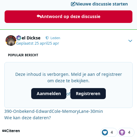
Nieuwe discussie starten
Antwoord op deze discussie
Author stats
Roel Dickse
Leden
Geplaatst
25 april
25 apr
POPULAIR BERICHT
Deze inhoud is verborgen. Meld je aan of registreer
om deze te bekijken.
Aanmelden
Registreren
of
390-Onbekend-EdwardCole-MemoryLane-30min
Wie kan deze dateren?
Citeren
4
4