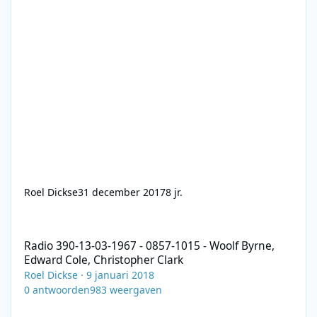
Roel Dickse
31 december 2017
8 jr.
Radio 390-13-03-1967 - 0857-1015 - Woolf Byrne, Edward Cole, C
Radio 390-13-03-1967 - 0857-1015 - Woolf Byrne,
Edward Cole, Christopher Clark
Roel Dickse
·
9 januari 2018
0
antwoorden
983
weergaven