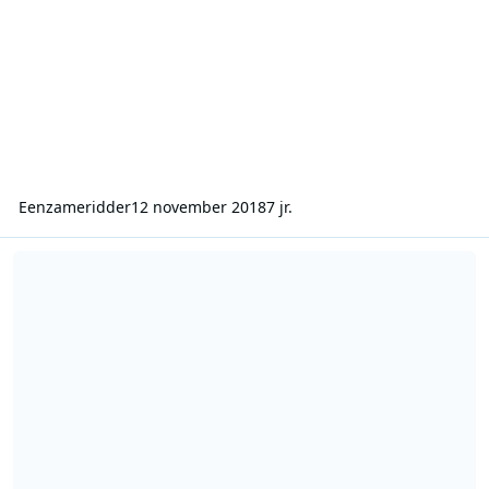
Eenzameridder
12 november 2018
7 jr.
Veronica 828 - 2004 - reunie - 30