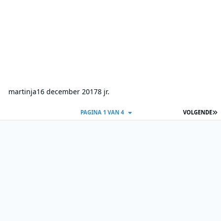
martinja
16 december 2017
8 jr.
L
PAGINA 1 VAN 4
VOLGENDE