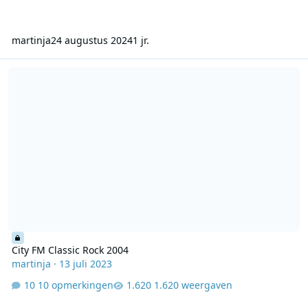
martinja
24 augustus 2024
1 jr.
City FM Classic Rock 2004
City FM Classic Rock 2004
martinja
·
13 juli 2023
10 opmerkingen
1.620 weergaven