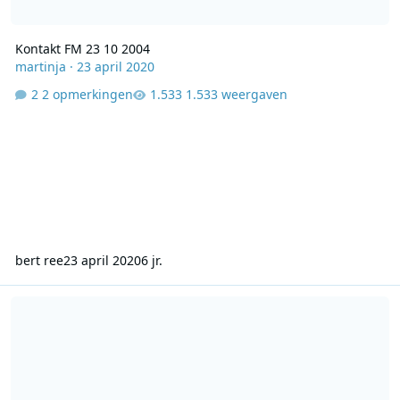
Kontakt FM 23 10 2004
martinja
·
23 april 2020
2 opmerkingen
1.533 weergaven
bert ree
23 april 2020
6 jr.
Veronica - Adam Curry met Lex Harding - 31 08 2004