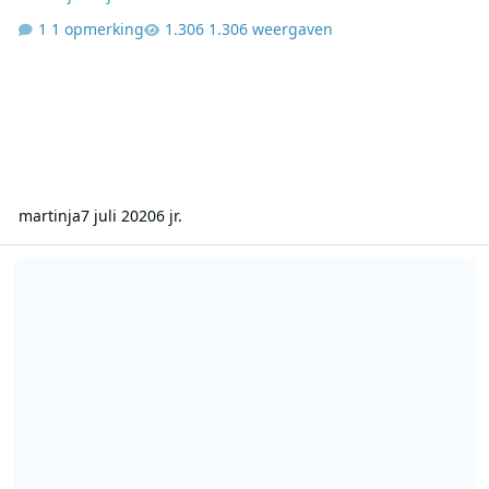
1 opmerking
1.306 weergaven
martinja
7 juli 2020
6 jr.
Kontakt FM 23 10 2004