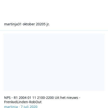
martinja
31 oktober 2020
5 jr.
NPS - R1 2004 01 11 2100-2200 Uit het nieuws - FrenkvdLinden-Ro
NPS - R1 2004 01 11 2100-2200 Uit het nieuws -
FrenkvdLinden-RobOut
martinja
·
7 juli 2020