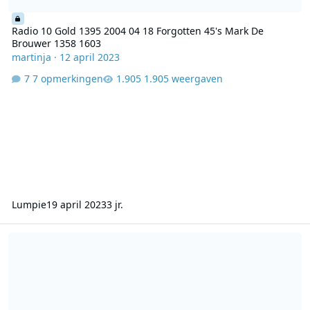
Radio 10 Gold 1395 2004 04 18 Forgotten 45's Mark De
Brouwer 1358 1603
martinja
·
12 april 2023
7 opmerkingen
1.905 weergaven
Lumpie
19 april 2023
3 jr.
red sands radio 2005 first program