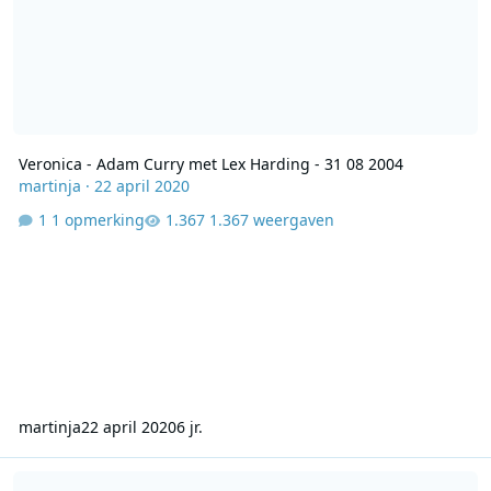
Veronica - Adam Curry met Lex Harding - 31 08 2004
martinja
·
22 april 2020
1 opmerking
1.367 weergaven
martinja
22 april 2020
6 jr.
Veronica 192 - 2004