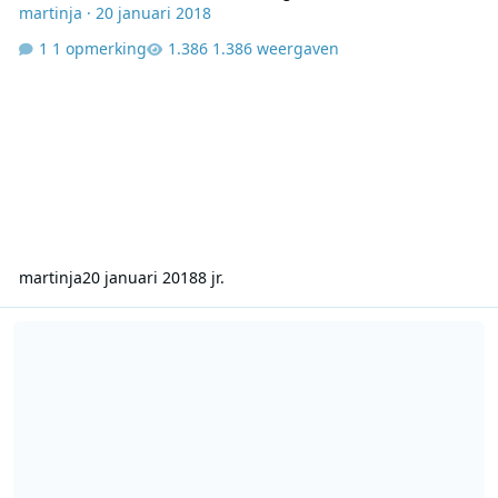
martinja
·
20 januari 2018
1 opmerking
1.386 weergaven
martinja
20 januari 2018
8 jr.
Veronica 828 - 2004 -reunie - vervolg 27