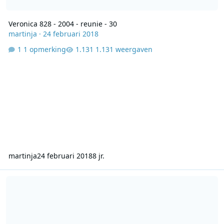
Veronica 828 - 2004 - reunie - 30
martinja
·
24 februari 2018
1 opmerking
1.131 weergaven
martinja
24 februari 2018
8 jr.
Radio 227 17-02-2004 Paul Van Gelder