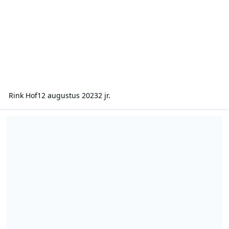
Rink Hof
12 augustus 2023
2 jr.
Radio 10 Gold 1395 2004 04 18 Forgotten 45's Mark De Brouwer 13