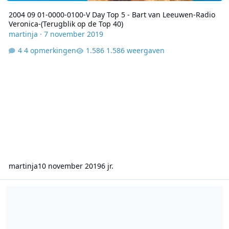
2004 09 01-0000-0100-V Day Top 5 - Bart van Leeuwen-Radio
Veronica-(Terugblik op de Top 40)
martinja
·
7 november 2019
4 opmerkingen
1.586 weergaven
martinja
10 november 2019
6 jr.
AVRO.29082004-Het Steenen Tijdperk-Jeffrey Willems - Special Rad