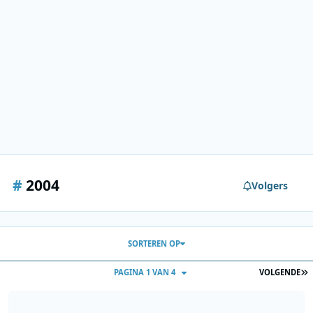
#
2004
Volgers
SORTEREN OP
L
PAGINA 1 VAN 4
VOLGENDE
Radio 227 2004 - 2007