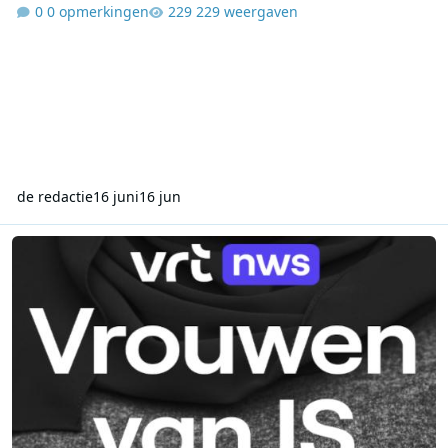
0 opmerkingen
229 weergaven
de redactie
16 juni
16 jun
VRT NWS brengt verhalen van teruggekeerde Belgische IS-vrouwe