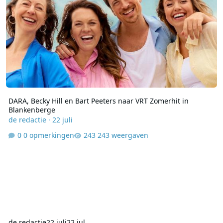
DARA, Becky Hill en Bart Peeters naar VRT Zomerhit in
Blankenberge
de redactie
·
22 juli
0 opmerkingen
243 weergaven
de redactie
22 juli
22 jul