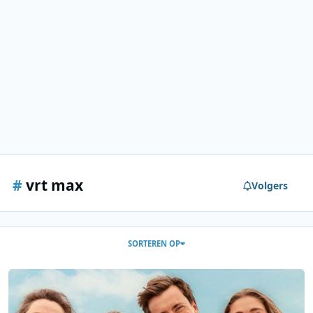
#
vrt max
Volgers
SORTEREN OP
DARA, Becky Hill en Bart Peeters naar VRT Zomerhit in Blankenber