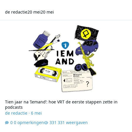
de redactie
20 mei
20 mei
Tien jaar na ‘Iemand’: hoe VRT de eerste stappen zette in podcasts
Tien jaar na ‘Iemand’: hoe VRT de eerste stappen zette in
podcasts
de redactie
·
6 mei
0 opmerkingen
331 weergaven