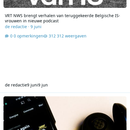
VRT NWS brengt verhalen van teruggekeerde Belgische IS-
vrouwen in nieuwe podcast
de redactie
·
9 juni
0 opmerkingen
312 weergaven
de redactie
9 juni
9 jun
Alle radiozenders van de NPO in één app