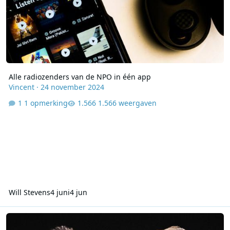
Alle radiozenders van de NPO in één app
Vincent
·
24 november 2024
1 opmerking
1.566 weergaven
Will Stevens
4 juni
4 jun
De Warmste Week 2026 zet in op een warme thuis voor iedereen