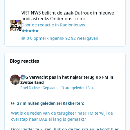
VRT NWS belicht de zaak-Dutroux in nieuwe podcastreeks Onder
VRT NWS belicht de zaak-Dutroux in nieuwe
podcastreeks Onder ons: crimi
Door
de redactie
in
Radionieuws
0 opmerkingen
92 weergaven
Blog reacties
SRG verwacht pas in het najaar terug op FM in
Zwitserland
Roel Dickse
·
Geplaatst
13 uur geleden
13 u.
27 minuten geleden zei Rakkerten:
Wat is de reden van de terugkeer naar FM terwijl de
overstap naar DAB al lang is gemaakt?
Door verder te kijken. Klik op de tag srg en je komt hier