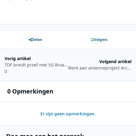
Delen
Volgers
Vorig artikel
Volgend artikel
TDF breidt proef met 5G Broadcast uit naar meerdere Franse regio’s
Werk aan antenneproject Arctic 252 vertraagd door weersomstandigheden in Finland
0 Opmerkingen
Er zijn geen opmerkingen.