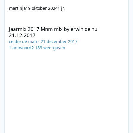
martinja
19 oktober 2024
1 jr.
Jaarmix 2017 Mnm mix by erwin de nul 21.12.2017
Jaarmix 2017 Mnm mix by erwin de nul
21.12.2017
ceidie de man
·
21 december 2017
1
antwoord
2.183
weergaven