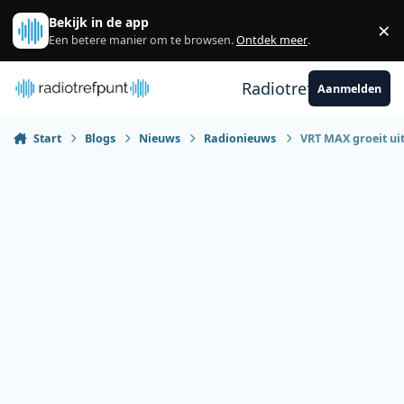
Spring naar bijdragen
Bekijk in de app
×
Sl
Een betere manier om te browsen.
Ontdek meer
.
Radiotrefpunt
Aanmelden
Start
Blogs
Nieuws
Radionieuws
VRT MAX groeit uit