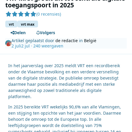
toegangspoort in 2025
(0 recensies)
vrt
vrt max
Delen
Volgers
Artikel geplaatst door
de redactie
in
België
2 juli
2 jul
· 240 weergaven
In het jaarverslag over 2025 meldt VRT een recordbereik
onder de Vlaamse bevolking en een verdere versnelling
van de digitale strategie. De publieke omroep bevestigt
daarmee haar positie als mediabedrijf met een sterke
aanwezigheid op zowel traditionele als digitale
platformen.
In 2025 bereikte VRT wekelijks 90,6% van alle Vlamingen,
een stijging ten opzichte van het jaar voordien. Daarmee
behoort de omroep tot de Europese top. In alle
leeftijdsgroepen wordt de doelstelling van 75%
ruimschoots gehaald, inclusief bij jongeren tussen 16 en