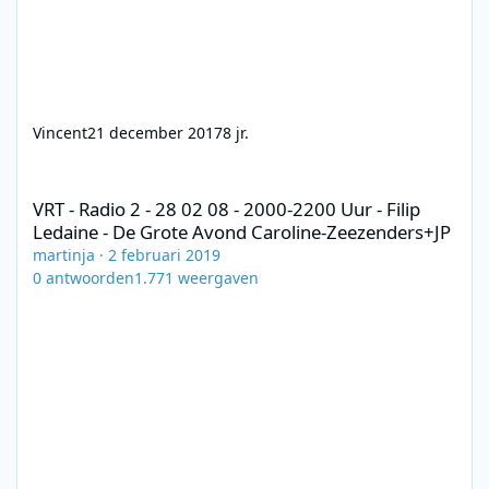
Vincent
21 december 2017
8 jr.
VRT - Radio 2 - 28 02 08 - 2000-2200 Uur - Filip Ledaine - De Gr
VRT - Radio 2 - 28 02 08 - 2000-2200 Uur - Filip
Ledaine - De Grote Avond Caroline-Zeezenders+JP
martinja
·
2 februari 2019
0
antwoorden
1.771
weergaven