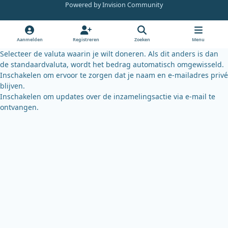
e
t
e
Powered by
Invision Community
b
u
s
o
b
k
o
e
y
Aanmelden
Registreren
Zoeken
Menu
k
Selecteer de valuta waarin je wilt doneren. Als dit anders is dan
de standaardvaluta, wordt het bedrag automatisch omgewisseld.
Inschakelen om ervoor te zorgen dat je naam en e-mailadres privé
blijven.
Inschakelen om updates over de inzamelingsactie via e-mail te
ontvangen.