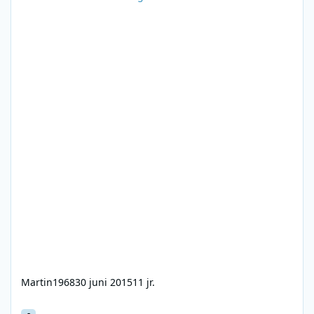
Martin1968
30 juni 2015
11 jr.
VRT De Pre-Historie 2002