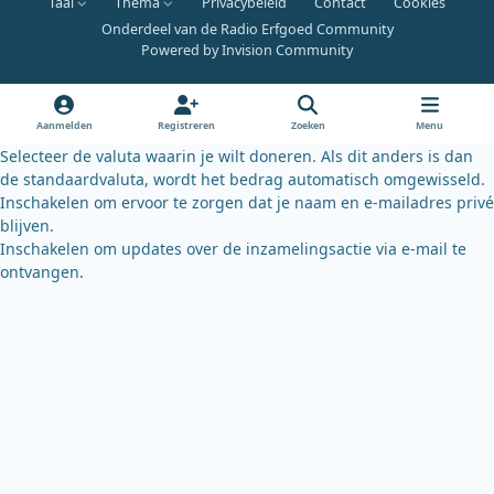
Taal
Thema
Privacybeleid
Contact
Cookies
c
u
u
Onderdeel van de Radio Erfgoed Community
e
t
e
Powered by
Invision Community
b
u
s
o
b
k
o
e
y
Aanmelden
Registreren
Zoeken
Menu
k
Selecteer de valuta waarin je wilt doneren. Als dit anders is dan
de standaardvaluta, wordt het bedrag automatisch omgewisseld.
Inschakelen om ervoor te zorgen dat je naam en e-mailadres privé
blijven.
Inschakelen om updates over de inzamelingsactie via e-mail te
ontvangen.