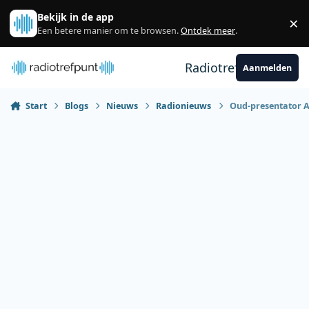
Spring naar bijdragen
Bekijk in de app
×
Sl
Een betere manier om te browsen.
Ontdek meer
.
Radiotrefpunt
Aanmelden
Start
Blogs
Nieuws
Radionieuws
Oud-presentator A