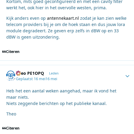
Kortom, mits goed geconfigureerd en met een cavity filter
werkt het, ook hier in het overvolle westen, prima.
Kijk anders even op
antennekaart.nl
zodat je kan zien welke
telecom providers bij je om de hoek staan en dus jouw lora
module degradeert. Ze geven erp zelfs in dBW op en 33
dBW is geen uitzondering.
Citeren
Theo PE1OPQ
Autho
Leden
Geplaatst
16 mei
16 mei
Heb het een aantal weken aangehad, maar ik vond het
maar niets.
Niets zeggende berichten op het publieke kanaal.
Theo
Citeren