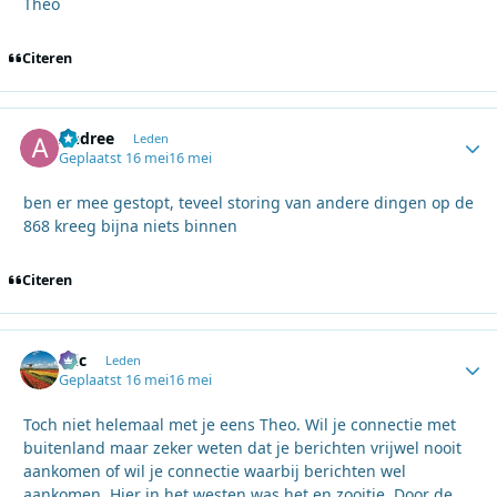
Theo
Citeren
Andree
Autho
Leden
Geplaatst
16 mei
16 mei
ben er mee gestopt, teveel storing van andere dingen op de
868 kreeg bijna niets binnen
Citeren
Eric
Autho
Leden
Geplaatst
16 mei
16 mei
Toch niet helemaal met je eens Theo. Wil je connectie met
buitenland maar zeker weten dat je berichten vrijwel nooit
aankomen of wil je connectie waarbij berichten wel
aankomen. Hier in het westen was het en zooitje. Door de