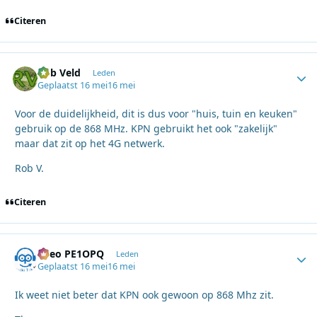
Citeren
Rob Veld
Autho
Leden
Geplaatst
16 mei
16 mei
Voor de duidelijkheid, dit is dus voor "huis, tuin en keuken"
gebruik op de 868 MHz. KPN gebruikt het ook "zakelijk"
maar dat zit op het 4G netwerk.
Rob V.
Citeren
Theo PE1OPQ
Autho
Leden
Geplaatst
16 mei
16 mei
Ik weet niet beter dat KPN ook gewoon op 868 Mhz zit.