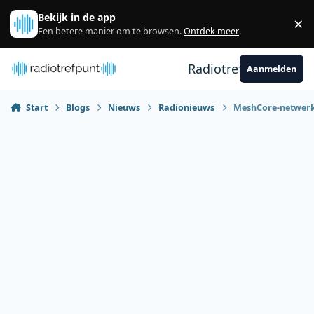
Spring naar bijdragen
Bekijk in de app
×
Sl
Een betere manier om te browsen.
Ontdek meer
.
Radiotrefpunt
Aanmelden
Start
Blogs
Nieuws
Radionieuws
MeshCore-netwerk 