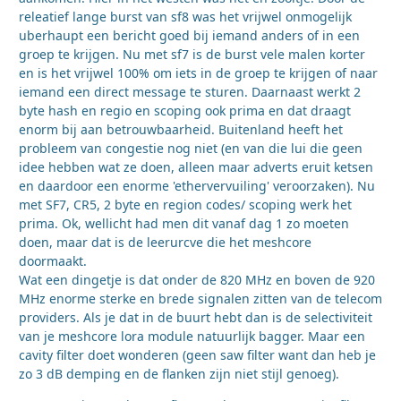
releatief lange burst van sf8 was het vrijwel onmogelijk
uberhaupt een bericht goed bij iemand anders of in een
groep te krijgen. Nu met sf7 is de burst vele malen korter
en is het vrijwel 100% om iets in de groep te krijgen of naar
iemand een direct message te sturen. Daarnaast werkt 2
byte hash en regio en scoping ook prima en dat draagt
enorm bij aan betrouwbaarheid. Buitenland heeft het
probleem van congestie nog niet (en van die lui die geen
idee hebben wat ze doen, alleen maar adverts eruit ketsen
en daardoor een enorme 'ethervervuiling' veroorzaken). Nu
met SF7, CR5, 2 byte en region codes/ scoping werk het
prima. Ok, wellicht had men dit vanaf dag 1 zo moeten
doen, maar dat is de leerurcve die het meshcore
doormaakt.
Wat een dingetje is dat onder de 820 MHz en boven de 920
MHz enorme sterke en brede signalen zitten van de telecom
providers. Als je dat in de buurt hebt dan is de selectiviteit
van je meshcore lora module natuurlijk bagger. Maar een
cavity filter doet wonderen (geen saw filter want dan heb je
zo 3 dB demping en de flanken zijn niet stijl genoeg).