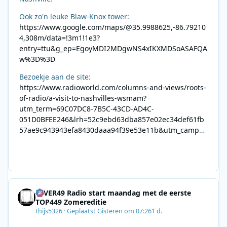
Ook zo'n leuke Blaw-Knox tower:
https://www.google.com/maps/@35.9988625,-86.79210
4,308m/data=!3m1!1e3?
entry=ttu&g_ep=EgoyMDI2MDgwNS4xIKXMDSoASAFQA
w%3D%3D
Bezoekje aan de site:
https://www.radioworld.com/columns-and-views/roots-
of-radio/a-visit-to-nashvilles-wsmam?
utm_term=69C07DC8-7B5C-43CD-AD4C-
051D0BFEE246&lrh=52c9ebd63dba857e02ec34def61fb
57ae9c943943efa8430daaa94f39e53e11b&utm_campai
gn=0028F35E-226C-4B60-AC88-
AB2831C8A639&utm_medium=email&utm_content=492
E7A06-2B42-4737-B74D-
8F09201A140D&utm_source=SmartBrief
4EVER49 Radio start maandag met de eerste
TOP449 Zomereditie
thijs5326
·
Geplaatst
Gisteren om 07:26
1 d.