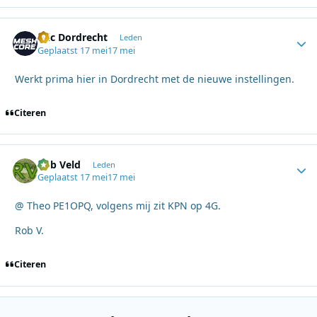
Eric Dordrecht
Autho
Leden
Geplaatst
17 mei
17 mei
Werkt prima hier in Dordrecht met de nieuwe instellingen.
Citeren
Rob Veld
Autho
Leden
Geplaatst
17 mei
17 mei
@ Theo PE1OPQ, volgens mij zit KPN op 4G.
Rob V.
Citeren