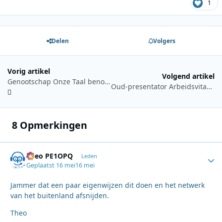
1
Delen
Volgers
Vorig artikel
Volgend artikel
Genootschap Onze Taal benoemt Frits Spits tot erelid
Oud-presentator Arbeidsvitaminen en Toppop Bas Westerweel overleden
8 Opmerkingen
Theo PE1OPQ
Autho
Leden
Geplaatst
16 mei
16 mei
Jammer dat een paar eigenwijzen dit doen en het netwerk
van het buitenland afsnijden.
Theo