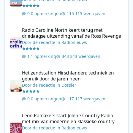
0 opmerkingen
115 weergaven
Radio Caroline North keert terug met driedaagse uitzending va
Radio Caroline North keert terug met
driedaagse uitzending vanaf de Ross Revenge
Door
de redactie
in
Radionieuws
1 opmerking
343 weergaven
Het zendstation Hirschlanden: techniek en gebruik door de jar
Het zendstation Hirschlanden: techniek en
gebruik door de jaren heen
Door
de redactie
in
Dossier
0 opmerkingen
117 weergaven
Leon Ramakers start Jolene Country Radio met mix van moderne 
Leon Ramakers start Jolene Country Radio
met mix van moderne en klassieke country
Door
de redactie
in
Radionieuws