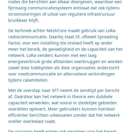
nodes die berichten aan elkaar doorgeven, waardoor een
fijnmazig communicatiesysteem ontstaat dat ook tijdens
stroomstoringen of uitval van reguliere infrastructuur
bruikbaar blijft.
De techniek achter MeshCore maakt gebruik van LoRa-
radiocommunicatie. Daarbij staat SF, oftewel Spreading
Factor, voor een instelling die invloed heeft op onder
meer het bereik, de gevoeligheid en de capaciteit van het
netwerk. LoRa-zenders kunnen met een laag
energieverbruik grote afstanden overbruggen en worden
zowel door hobbyisten als door organisaties onderzocht
voor noodcommunicatie en alternatieve verbindingen
tijdens calamiteiten.
Met de overstap naar SF7 neemt de zendtijd per bericht
af. Daardoor kan het netwerk in theorie een dubbele
capaciteit verwerken, wat vooral in stedelijke gebieden
voordelen oplevert. Meer gebruikers kunnen hierdoor
efficiënter berichten uitwisselen zonder dat het netwerk
sneller overbelast raakt.
De wijziging heeft echter ook gevolgen voor het bereik