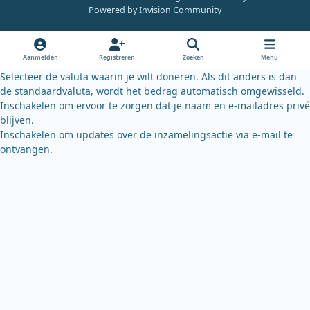
e
t
e
Powered by
Invision Community
b
u
s
o
b
k
o
e
y
Aanmelden
Registreren
Zoeken
Menu
k
Selecteer de valuta waarin je wilt doneren. Als dit anders is dan
de standaardvaluta, wordt het bedrag automatisch omgewisseld.
Inschakelen om ervoor te zorgen dat je naam en e-mailadres privé
blijven.
Inschakelen om updates over de inzamelingsactie via e-mail te
ontvangen.