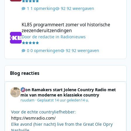
1 opmerking
92 weergaven
KL85 programmeert zomer vol historische zeezenderuitzending
KL85 programmeert zomer vol historische
zeezenderuitzendingen
Door
de redactie
in
Radionieuws
0 opmerkingen
92 weergaven
Blog reacties
Leon Ramakers start Jolene Country Radio met
mix van moderne en klassieke country
ruudam
·
Geplaatst
14 uur geleden
14 u.
Voor de echte countryliefhebber:
https://wsmradio.com/
Elke avond (hier nacht) live from the Great Ole Opry
Nashville.