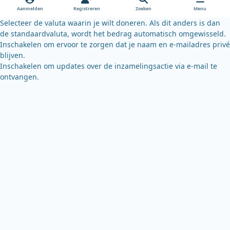
o
e
y
Aanmelden
Registreren
Zoeken
Menu
k
Selecteer de valuta waarin je wilt doneren. Als dit anders is dan
de standaardvaluta, wordt het bedrag automatisch omgewisseld.
Inschakelen om ervoor te zorgen dat je naam en e-mailadres privé
blijven.
Inschakelen om updates over de inzamelingsactie via e-mail te
ontvangen.