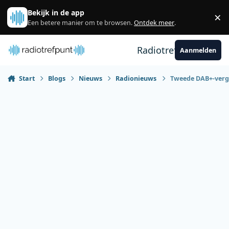
Spring naar bijdragen
Bekijk in de app
×
Sl
Een betere manier om te browsen.
Ontdek meer
.
Radiotrefpunt
Aanmelden
Start
Blogs
Nieuws
Radionieuws
Tweede DAB+-vergu