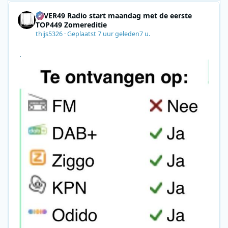
4EVER49 Radio start maandag met de eerste
TOP449 Zomereditie
thijs5326
·
Geplaatst
7 uur geleden
7 u.
.