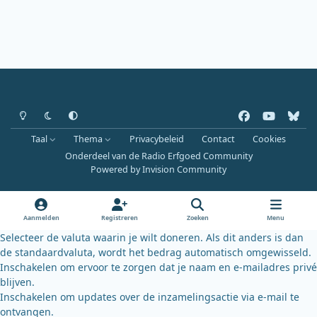
Heldere modus
Donkere modus
Systeemvoorkeur
f
y
b
a
o
l
Taal
Thema
Privacybeleid
Contact
Cookies
c
u
u
Onderdeel van de Radio Erfgoed Community
e
t
e
Powered by
Invision Community
b
u
s
o
b
k
o
e
y
Aanmelden
Registreren
Zoeken
Menu
k
Selecteer de valuta waarin je wilt doneren. Als dit anders is dan
de standaardvaluta, wordt het bedrag automatisch omgewisseld.
Inschakelen om ervoor te zorgen dat je naam en e-mailadres privé
blijven.
Inschakelen om updates over de inzamelingsactie via e-mail te
ontvangen.