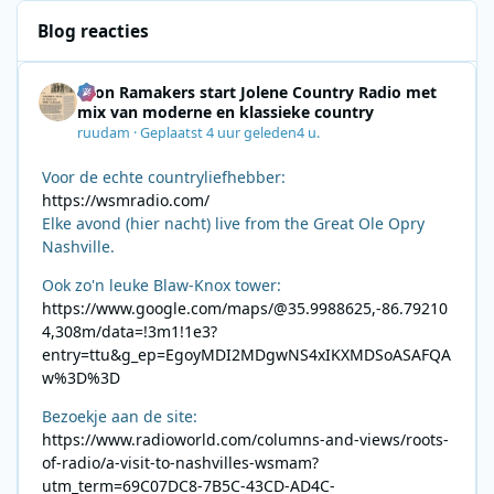
Blog reacties
Leon Ramakers start Jolene Country Radio met
mix van moderne en klassieke country
ruudam
·
Geplaatst
4 uur geleden
4 u.
Voor de echte countryliefhebber:
https://wsmradio.com/
Elke avond (hier nacht) live from the Great Ole Opry
Nashville.
Ook zo'n leuke Blaw-Knox tower:
https://www.google.com/maps/@35.9988625,-86.79210
4,308m/data=!3m1!1e3?
entry=ttu&g_ep=EgoyMDI2MDgwNS4xIKXMDSoASAFQA
w%3D%3D
Bezoekje aan de site:
https://www.radioworld.com/columns-and-views/roots-
of-radio/a-visit-to-nashvilles-wsmam?
utm_term=69C07DC8-7B5C-43CD-AD4C-