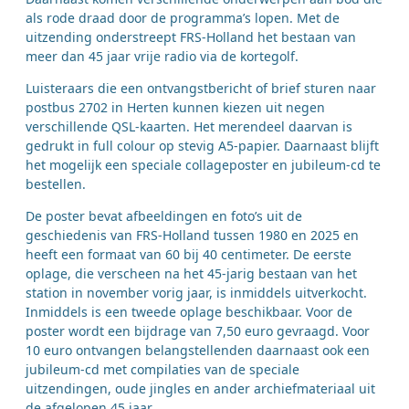
als rode draad door de programma’s lopen. Met de
uitzending onderstreept FRS-Holland het bestaan van
meer dan 45 jaar vrije radio via de kortegolf.
Luisteraars die een ontvangstbericht of brief sturen naar
postbus 2702 in Herten kunnen kiezen uit negen
verschillende QSL-kaarten. Het merendeel daarvan is
gedrukt in full colour op stevig A5-papier. Daarnaast blijft
het mogelijk een speciale collageposter en jubileum-cd te
bestellen.
De poster bevat afbeeldingen en foto’s uit de
geschiedenis van FRS-Holland tussen 1980 en 2025 en
heeft een formaat van 60 bij 40 centimeter. De eerste
oplage, die verscheen na het 45-jarig bestaan van het
station in november vorig jaar, is inmiddels uitverkocht.
Inmiddels is een tweede oplage beschikbaar. Voor de
poster wordt een bijdrage van 7,50 euro gevraagd. Voor
10 euro ontvangen belangstellenden daarnaast ook een
jubileum-cd met compilaties van de speciale
uitzendingen, oude jingles en ander archiefmateriaal uit
de afgelopen 45 jaar.