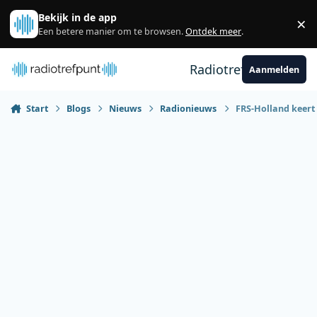
Spring naar bijdragen
Bekijk in de app
×
Sl
Een betere manier om te browsen.
Ontdek meer
.
Radiotrefpunt
Aanmelden
Start
Blogs
Nieuws
Radionieuws
FRS-Holland keert 