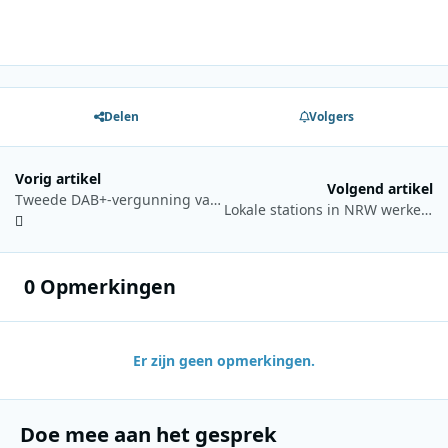
Delen
Volgers
Vorig artikel
Volgend artikel
Tweede DAB+-vergunning vanaf 9 juni mogelijk voor lokale publieke omroepen
Lokale stations in NRW werken voortaan met modulair Smart Radio‑systeem
0 Opmerkingen
Er zijn geen opmerkingen.
Doe mee aan het gesprek