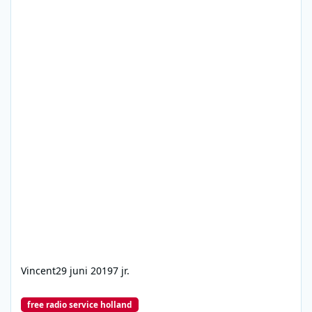
Vincent
29 juni 2019
7 jr.
Free Radio Service Holland
free radio service holland