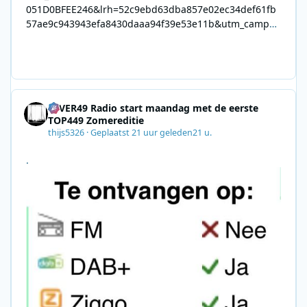
051D0BFEE246&lrh=52c9ebd63dba857e02ec34def61fb
57ae9c943943efa8430daaa94f39e53e11b&utm_campai
gn=0028F35E-226C-4B60-AC88-
AB2831C8A639&utm_medium=email&utm_content=492
E7A06-2B42-4737-B74D-
8F09201A140D&utm_source=SmartBrief
4EVER49 Radio start maandag met de eerste
TOP449 Zomereditie
thijs5326
·
Geplaatst
21 uur geleden
21 u.
.