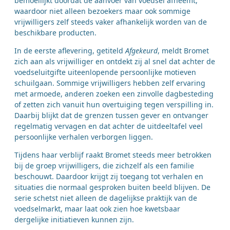
bemoeilijkt doordat de aanvoer van voedsel afneemt,
waardoor niet alleen bezoekers maar ook sommige
vrijwilligers zelf steeds vaker afhankelijk worden van de
beschikbare producten.
In de eerste aflevering, getiteld
Afgekeurd
, meldt Bromet
zich aan als vrijwilliger en ontdekt zij al snel dat achter de
voedseluitgifte uiteenlopende persoonlijke motieven
schuilgaan. Sommige vrijwilligers hebben zelf ervaring
met armoede, anderen zoeken een zinvolle dagbesteding
of zetten zich vanuit hun overtuiging tegen verspilling in.
Daarbij blijkt dat de grenzen tussen gever en ontvanger
regelmatig vervagen en dat achter de uitdeeltafel veel
persoonlijke verhalen verborgen liggen.
Tijdens haar verblijf raakt Bromet steeds meer betrokken
bij de groep vrijwilligers, die zichzelf als een familie
beschouwt. Daardoor krijgt zij toegang tot verhalen en
situaties die normaal gesproken buiten beeld blijven. De
serie schetst niet alleen de dagelijkse praktijk van de
voedselmarkt, maar laat ook zien hoe kwetsbaar
dergelijke initiatieven kunnen zijn.