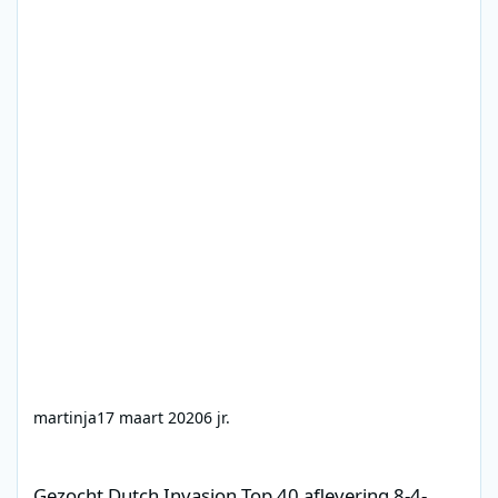
martinja
17 maart 2020
6 jr.
Gezocht Dutch Invasion Top 40 aflevering 8-4-2011 (Max tv)
Gezocht Dutch Invasion Top 40 aflevering 8-4-