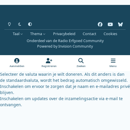
Heldere modus
Donkere modus
Systeemvoorkeur
f
y
b
a
o
l
Taal
Thema
Privacybeleid
Contact
Cookies
c
u
u
Onderdeel van de Radio Erfgoed Community
e
t
e
Powered by
Invision Community
b
u
s
o
b
k
o
e
y
Aanmelden
Registreren
Zoeken
Menu
k
Selecteer de valuta waarin je wilt doneren. Als dit anders is dan
de standaardvaluta, wordt het bedrag automatisch omgewisseld.
Inschakelen om ervoor te zorgen dat je naam en e-mailadres privé
blijven.
Inschakelen om updates over de inzamelingsactie via e-mail te
ontvangen.