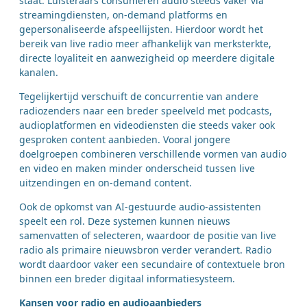
staat. Luisteraars consumeren audio steeds vaker via
streamingdiensten, on-demand platforms en
gepersonaliseerde afspeellijsten. Hierdoor wordt het
bereik van live radio meer afhankelijk van merksterkte,
directe loyaliteit en aanwezigheid op meerdere digitale
kanalen.
Tegelijkertijd verschuift de concurrentie van andere
radiozenders naar een breder speelveld met podcasts,
audioplatformen en videodiensten die steeds vaker ook
gesproken content aanbieden. Vooral jongere
doelgroepen combineren verschillende vormen van audio
en video en maken minder onderscheid tussen live
uitzendingen en on-demand content.
Ook de opkomst van AI-gestuurde audio-assistenten
speelt een rol. Deze systemen kunnen nieuws
samenvatten of selecteren, waardoor de positie van live
radio als primaire nieuwsbron verder verandert. Radio
wordt daardoor vaker een secundaire of contextuele bron
binnen een breder digitaal informatiesysteem.
Kansen voor radio en audioaanbieders