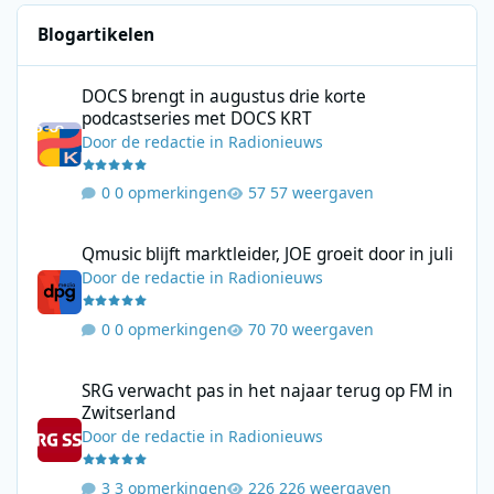
Blogartikelen
DOCS brengt in augustus drie korte podcastseries met DOCS KR
DOCS brengt in augustus drie korte
podcastseries met DOCS KRT
Door
de redactie
in
Radionieuws
0 opmerkingen
57 weergaven
Qmusic blijft marktleider, JOE groeit door in juli
Qmusic blijft marktleider, JOE groeit door in juli
Door
de redactie
in
Radionieuws
0 opmerkingen
70 weergaven
SRG verwacht pas in het najaar terug op FM in Zwitserland
SRG verwacht pas in het najaar terug op FM in
Zwitserland
Door
de redactie
in
Radionieuws
3 opmerkingen
226 weergaven