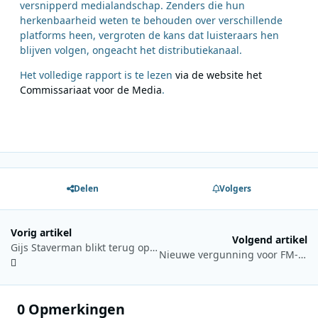
versnipperd medialandschap. Zenders die hun
herkenbaarheid weten te behouden over verschillende
platforms heen, vergroten de kans dat luisteraars hen
blijven volgen, ongeacht het distributiekanaal.
Het volledige rapport is te lezen
via de website het
Commissariaat voor de Media
.
Delen
Volgers
Vorig artikel
Volgend artikel
Gijs Staverman blikt terug op de 80s en 90s in nieuwe podcast Wat een tijd!
Nieuwe vergunning voor FM-frequenties in Belgisch-Duitse grensregio
0 Opmerkingen