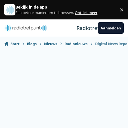
Spring naar bijdragen
Bekijk in de app
×
Sl
Een betere manier om te browsen.
Ontdek meer
.
Radiotrefpunt
Aanmelden
Start
Blogs
Nieuws
Radionieuws
Digital News Repo