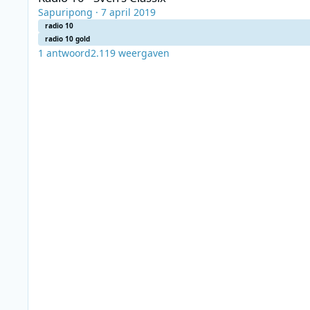
Sapuripong
·
7 april 2019
radio 10
radio 10 gold
1
antwoord
2.119
weergaven