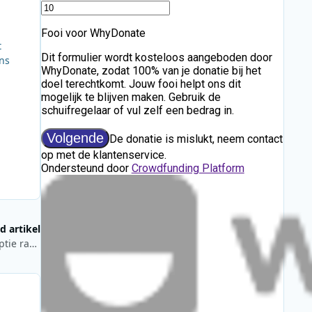
t
ns
d artikel
Digital News Report 2026: verschuiving van nieuwsconsumptie raakt ook de radiosector