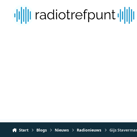
Spring naar bijdragen
Start
Blogs
Nieuws
Radionieuws
Gijs Staverman