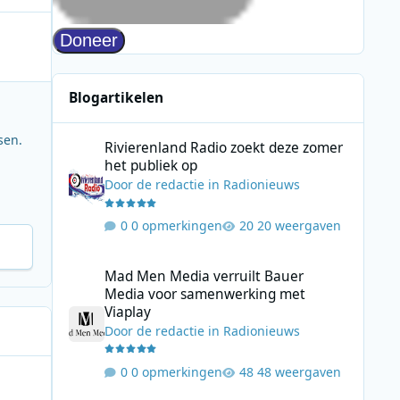
Blogartikelen
Rivierenland Radio zoekt deze zomer het publiek op
sen.
Rivierenland Radio zoekt deze zomer
het publiek op
Door
de redactie
in
Radionieuws
0 opmerkingen
20 weergaven
Mad Men Media verruilt Bauer Media voor samenwerking 
Mad Men Media verruilt Bauer
Media voor samenwerking met
Viaplay
Door
de redactie
in
Radionieuws
0 opmerkingen
48 weergaven