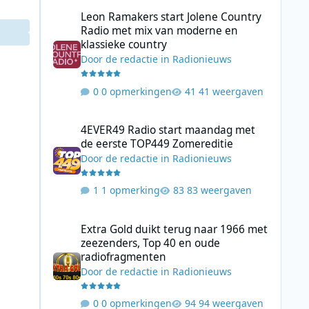
Leon Ramakers start Jolene Country Radio met mix van mo
Leon Ramakers start Jolene Country
Radio met mix van moderne en
klassieke country
Door
de redactie
in
Radionieuws
0 opmerkingen
41 weergaven
4EVER49 Radio start maandag met de eerste TOP449 Zome
4EVER49 Radio start maandag met
de eerste TOP449 Zomereditie
Door
de redactie
in
Radionieuws
1 opmerking
83 weergaven
Extra Gold duikt terug naar 1966 met zeezenders, Top 40
Extra Gold duikt terug naar 1966 met
zeezenders, Top 40 en oude
radiofragmenten
Door
de redactie
in
Radionieuws
0 opmerkingen
94 weergaven