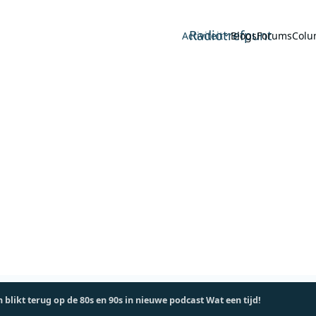
Radiotrefpunt
Activiteit
Blogs
Forums
Colu
 blikt terug op de 80s en 90s in nieuwe podcast Wat een tijd!