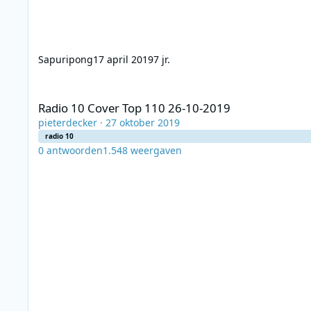
Sapuripong
17 april 2019
7 jr.
Radio 10 Cover Top 110 26-10-2019
Radio 10 Cover Top 110 26-10-2019
pieterdecker
·
27 oktober 2019
radio 10
0
antwoorden
1.548
weergaven