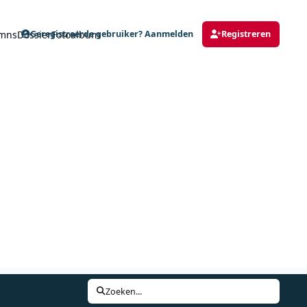
mns
Dossier
Fotoalbum
Geregistreerde gebruiker? Aanmelden
Registreren
Zoeken...