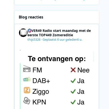
Blog reacties
4EVER49 Radio start maandag met de
eerste TOP449 Zomereditie
thijs5326
·
Geplaatst
6 uur geleden
6 u.
.