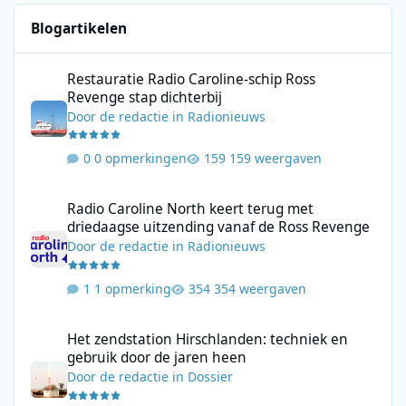
Blogartikelen
Restauratie Radio Caroline-schip Ross Revenge stap dichterbij
Restauratie Radio Caroline-schip Ross
Revenge stap dichterbij
Door
de redactie
in
Radionieuws
0 opmerkingen
159 weergaven
Radio Caroline North keert terug met driedaagse uitzending va
Radio Caroline North keert terug met
driedaagse uitzending vanaf de Ross Revenge
Door
de redactie
in
Radionieuws
1 opmerking
354 weergaven
Het zendstation Hirschlanden: techniek en gebruik door de jar
Het zendstation Hirschlanden: techniek en
gebruik door de jaren heen
Door
de redactie
in
Dossier