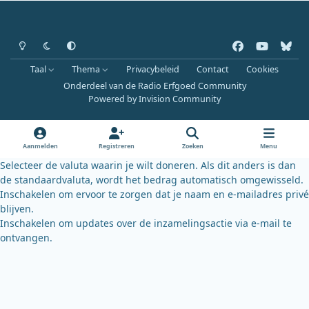
Heldere modus
Donkere modus
Systeemvoorkeur
f
y
b
a
o
l
Taal
Thema
Privacybeleid
Contact
Cookies
c
u
u
Onderdeel van de Radio Erfgoed Community
e
t
e
Powered by
Invision Community
b
u
s
o
b
k
o
e
y
Aanmelden
Registreren
Zoeken
Menu
k
Selecteer de valuta waarin je wilt doneren. Als dit anders is dan
de standaardvaluta, wordt het bedrag automatisch omgewisseld.
Inschakelen om ervoor te zorgen dat je naam en e-mailadres privé
blijven.
Inschakelen om updates over de inzamelingsactie via e-mail te
ontvangen.