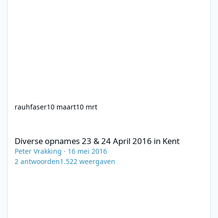
rauhfaser
10 maart
10 mrt
Diverse opnames 23 & 24 April 2016 in Kent
Diverse opnames 23 & 24 April 2016 in Kent
Peter Vrakking
·
16 mei 2016
2
antwoorden
1.522
weergaven