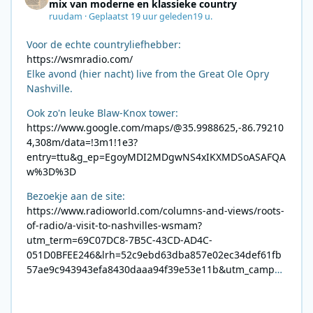
mix van moderne en klassieke country
ruudam
·
Geplaatst
19 uur geleden
19 u.
Voor de echte countryliefhebber:
https://wsmradio.com/
Elke avond (hier nacht) live from the Great Ole Opry
Nashville.
Ook zo'n leuke Blaw-Knox tower:
https://www.google.com/maps/@35.9988625,-86.79210
4,308m/data=!3m1!1e3?
entry=ttu&g_ep=EgoyMDI2MDgwNS4xIKXMDSoASAFQA
w%3D%3D
Bezoekje aan de site:
https://www.radioworld.com/columns-and-views/roots-
of-radio/a-visit-to-nashvilles-wsmam?
utm_term=69C07DC8-7B5C-43CD-AD4C-
051D0BFEE246&lrh=52c9ebd63dba857e02ec34def61fb
57ae9c943943efa8430daaa94f39e53e11b&utm_campai
gn=0028F35E-226C-4B60-AC88-
AB2831C8A639&utm_medium=email&utm_content=492