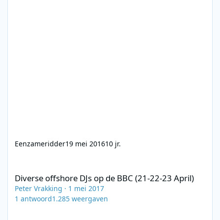
Eenzameridder
19 mei 2016
10 jr.
Diverse offshore DJs op de BBC (21-22-23 April)
Diverse offshore DJs op de BBC (21-22-23 April)
Peter Vrakking
·
1 mei 2017
1
antwoord
1.285
weergaven