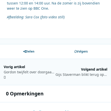
tussen 12:00 en 14:00 uur. Na de zomer is zij bovendien
weer te zien op BBC One.
Afbeelding: Sara Cox (foto video still)
Delen
Volgers
Vorig artikel
Volgend artikel
Gordon twijfelt over doorgaan met ochtendshow Radio 10 door zware belasting
Gijs Staverman blikt terug op de 80s en 90s in nieuwe podcast Wat een tijd!
0 Opmerkingen