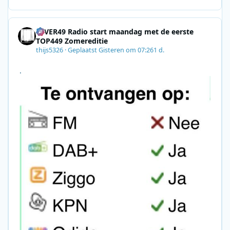
E7A06-2B42-4737-B74D-
8F09201A140D&utm_source=SmartBrief
4EVER49 Radio start maandag met de eerste
TOP449 Zomereditie
thijs5326
·
Geplaatst
Gisteren om 07:26
1 d.
.