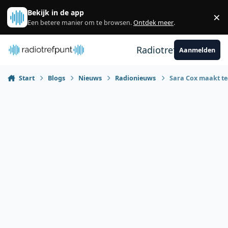
Spring naar bijdragen
Bekijk in de app
×
Sl
Een betere manier om te browsen.
Ontdek meer
.
Radiotrefpunt
Aanmelden
Start
Blogs
Nieuws
Radionieuws
Sara Cox maakt te