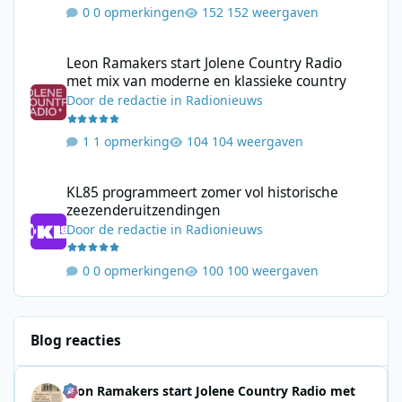
0 opmerkingen
152 weergaven
Leon Ramakers start Jolene Country Radio met mix van moderne 
Leon Ramakers start Jolene Country Radio
met mix van moderne en klassieke country
Door
de redactie
in
Radionieuws
1 opmerking
104 weergaven
KL85 programmeert zomer vol historische zeezenderuitzending
KL85 programmeert zomer vol historische
zeezenderuitzendingen
Door
de redactie
in
Radionieuws
0 opmerkingen
100 weergaven
Blog reacties
Leon Ramakers start Jolene Country Radio met