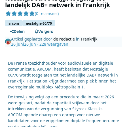
landelijk DAB+ netwerk in Frankrijk
(0 recensies)
arcom
nostalgie 60/70
Delen
Volgers
Artikel geplaatst door
de redactie
in
Frankrijk
26 juni
26 jun
· 228 weergaven
De Franse toezichthouder voor audiovisuele en digitale
communicatie, ARCOM, heeft besloten dat Nostalgie
60/70 wordt toegelaten tot het landelijke DAB+ netwerk in
Frankrijk. Het station krijgt daarmee een plek binnen het
overregionale multiplex Métropolitain 1.
De toewijzing volgt op een procedure die in maart 2026
werd gestart, nadat de capaciteit vrijkwam door het
intrekken van de vergunning van Skyrock Klassiks.
ARCOM opende daarop een oproep voor nieuwe
kandidaten voor de vrijgekomen digitale frequentieruimte
op de zogeheten M1-laag.