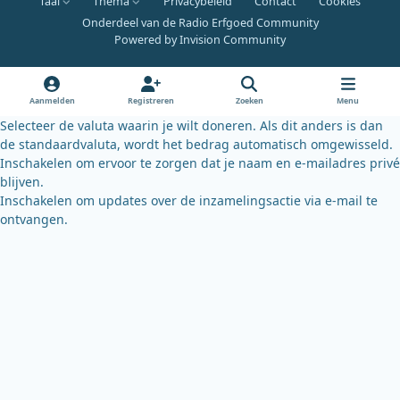
Taal
Thema
Privacybeleid
Contact
Cookies
c
u
u
Onderdeel van de Radio Erfgoed Community
e
t
e
Powered by
Invision Community
b
u
s
o
b
k
o
e
y
Aanmelden
Registreren
Zoeken
Menu
k
Selecteer de valuta waarin je wilt doneren. Als dit anders is dan
de standaardvaluta, wordt het bedrag automatisch omgewisseld.
Inschakelen om ervoor te zorgen dat je naam en e-mailadres privé
blijven.
Inschakelen om updates over de inzamelingsactie via e-mail te
ontvangen.