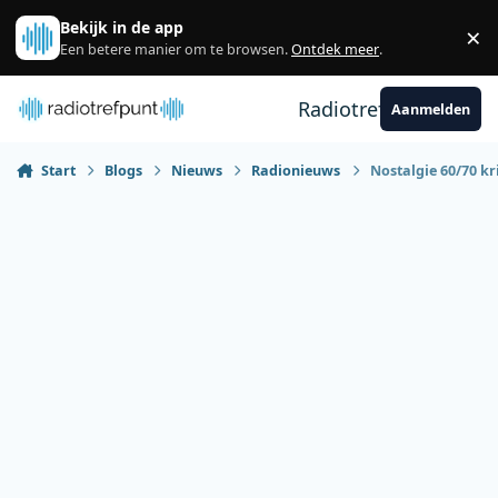
Spring naar bijdragen
Bekijk in de app
×
Sl
Een betere manier om te browsen.
Ontdek meer
.
Radiotrefpunt
Aanmelden
Start
Blogs
Nieuws
Radionieuws
Nostalgie 60/70 kr