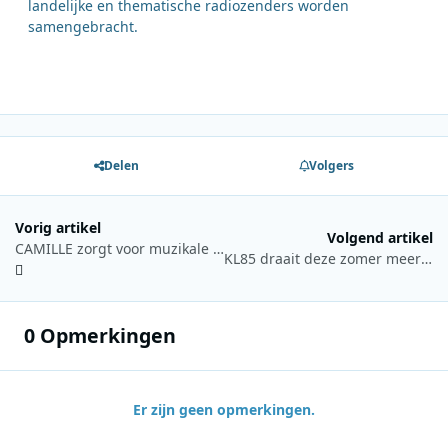
landelijke en thematische radiozenders worden
samengebracht.
Delen
Volgers
Vorig artikel
Volgend artikel
CAMILLE zorgt voor muzikale aftrap van Q-Beach House in Oostende
KL85 draait deze zomer meer dan 55 uur zeezenderprogramma’s per week
0 Opmerkingen
Er zijn geen opmerkingen.