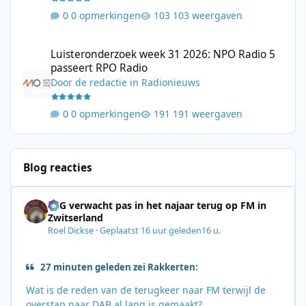
0 opmerkingen
103 weergaven
Luisteronderzoek week 31 2026: NPO Radio 5 passeert RPO Radi
Luisteronderzoek week 31 2026: NPO Radio 5
passeert RPO Radio
Door
de redactie
in
Radionieuws
0 opmerkingen
191 weergaven
Blog reacties
SRG verwacht pas in het najaar terug op FM in
Zwitserland
Roel Dickse
·
Geplaatst
16 uur geleden
16 u.
27 minuten geleden zei Rakkerten:
Wat is de reden van de terugkeer naar FM terwijl de
overstap naar DAB al lang is gemaakt?