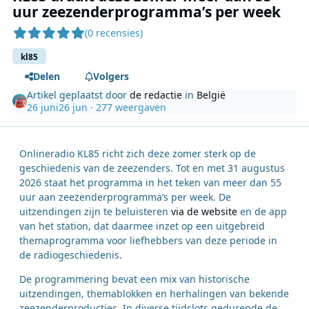
uur zeezenderprogramma’s per week
(0 recensies)
kl85
Delen
Volgers
Artikel geplaatst door
de redactie
in
België
26 juni
26 jun
· 277 weergaven
Onlineradio KL85 richt zich deze zomer sterk op de
geschiedenis van de zeezenders. Tot en met 31 augustus
2026 staat het programma in het teken van meer dan 55
uur aan zeezenderprogramma’s per week. De
uitzendingen zijn te beluisteren
via de website
en de app
van het station, dat daarmee inzet op een uitgebreid
themaprogramma voor liefhebbers van deze periode in
de radiogeschiedenis.
De programmering bevat een mix van historische
uitzendingen, themablokken en herhalingen van bekende
zeezenderproducties. In diverse tijdslots gedurende de