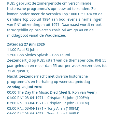
KL85 gebruikt de zomerperiode om verschillende
historische programma's opnieuw uit te zenden. Zo
komen onder meer de Veronica Top 1000 uit 1974 en de
Caroline Top 500 uit 1984 aan bod, evenals herhalingen
van RNI-uitzendingen uit 1971. Daarnaast wordt er ook
teruggeblikt op projecten zoals Mi Amigo 40 en de
middagboot vanaf de Waddenzee.
Zaterdag 27 juni 2026
11:00 Paul St John
12:00 Bob Sixties Splash – Bob Le Roi
Zeezendertijd op KL85 (start van de themaperiode, RNI 55
jaar geleden en meer dan 55 uur per week zeezenders tot
31 augustus)
Nacht: zeezendernacht met diverse historische
programma’s en herhaling op woensdagmiddag
Zondag 28 juni 2026
00:00 The Day the Music Died (deel 8, Ron van Veen)
01:00 RNI 03-04-1971 – Crispian St John (100FM)
02:00 RNI 03-04-1971 – Crispian St John (100FM)
03:00 RNI 03-04-1971 – Tony Allan (100FM)
04:00 RNI 03-04-1971 – Tony Allan (100FM)