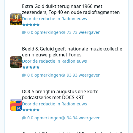
Extra Gold duikt terug naar 1966 met zeezenders, Top 40 en ou
Extra Gold duikt terug naar 1966 met
zeezenders, Top 40 en oude radiofragmenten
Door
de redactie
in
Radionieuws
0 opmerkingen
73 weergaven
Beeld & Geluid geeft nationale muziekcollectie een nieuwe plek
Beeld & Geluid geeft nationale muziekcollectie
een nieuwe plek met Fonos
Door
de redactie
in
Radionieuws
0 opmerkingen
93 weergaven
DOCS brengt in augustus drie korte podcastseries met DOCS KR
DOCS brengt in augustus drie korte
podcastseries met DOCS KRT
Door
de redactie
in
Radionieuws
0 opmerkingen
94 weergaven
Qmusic blijft marktleider, JOE groeit door in juli