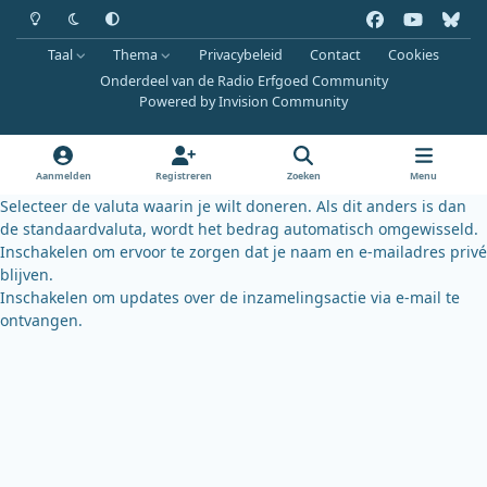
Heldere modus
Donkere modus
Systeemvoorkeur
f
y
b
a
o
l
Taal
Thema
Privacybeleid
Contact
Cookies
c
u
u
Onderdeel van de Radio Erfgoed Community
e
t
e
Powered by
Invision Community
b
u
s
o
b
k
o
e
y
Aanmelden
Registreren
Zoeken
Menu
k
Selecteer de valuta waarin je wilt doneren. Als dit anders is dan
de standaardvaluta, wordt het bedrag automatisch omgewisseld.
Inschakelen om ervoor te zorgen dat je naam en e-mailadres privé
blijven.
Inschakelen om updates over de inzamelingsactie via e-mail te
ontvangen.