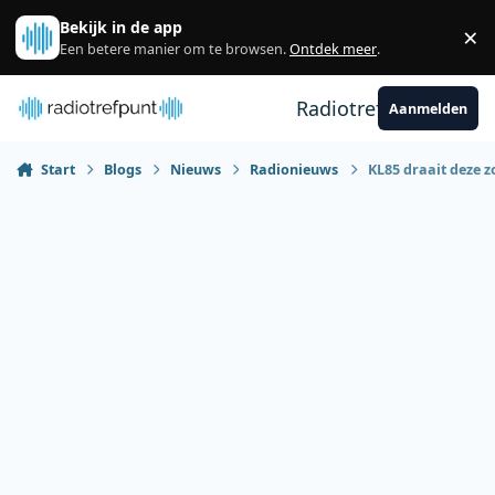
Spring naar bijdragen
Bekijk in de app
×
Sl
Een betere manier om te browsen.
Ontdek meer
.
Radiotrefpunt
Aanmelden
Start
Blogs
Nieuws
Radionieuws
KL85 draait deze 