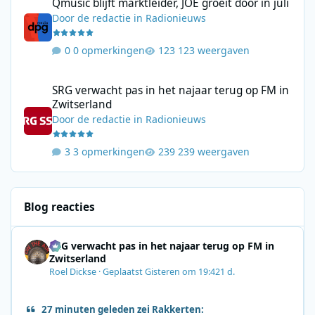
Qmusic blijft marktleider, JOE groeit door in juli
Door
de redactie
in
Radionieuws
0 opmerkingen
123 weergaven
SRG verwacht pas in het najaar terug op FM in Zwitserland
SRG verwacht pas in het najaar terug op FM in
Zwitserland
Door
de redactie
in
Radionieuws
3 opmerkingen
239 weergaven
Blog reacties
SRG verwacht pas in het najaar terug op FM in
Zwitserland
Roel Dickse
·
Geplaatst
Gisteren om 19:42
1 d.
27 minuten geleden zei Rakkerten: