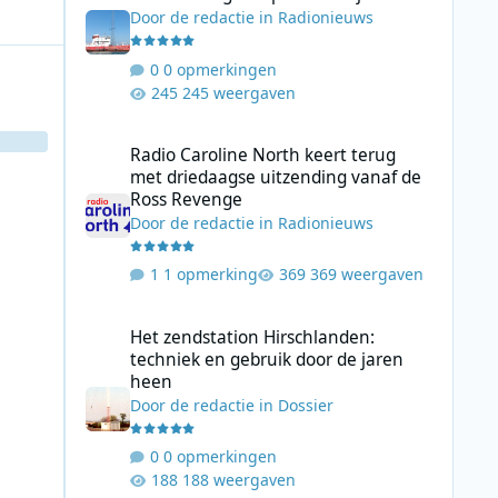
Door
de redactie
in
Radionieuws
0 opmerkingen
245 weergaven
Radio Caroline North keert terug met driedaagse uitzend
Radio Caroline North keert terug
met driedaagse uitzending vanaf de
Ross Revenge
Door
de redactie
in
Radionieuws
1 opmerking
369 weergaven
Het zendstation Hirschlanden: techniek en gebruik door 
Het zendstation Hirschlanden:
techniek en gebruik door de jaren
heen
Door
de redactie
in
Dossier
0 opmerkingen
188 weergaven