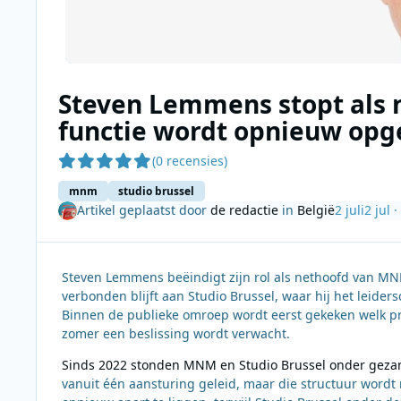
Steven Lemmens stopt als
functie wordt opnieuw opge
(0 recensies)
mnm
studio brussel
Artikel geplaatst door
de redactie
in
België
2 juli
2 jul
·
Steven Lemmens beëindigt zijn rol als nethoofd van MNM. H
verbonden blijft aan Studio Brussel, waar hij het leide
Binnen de publieke omroep wordt eerst gekeken welk pro
zomer een beslissing wordt verwacht.
Sinds 2022 stonden MNM en Studio Brussel onder geza
vanuit één aansturing geleid, maar die structuur word