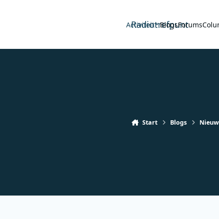
Radiotrefpunt
Activiteit
Blogs
Forums
Colu
Start
Blogs
Nieuw