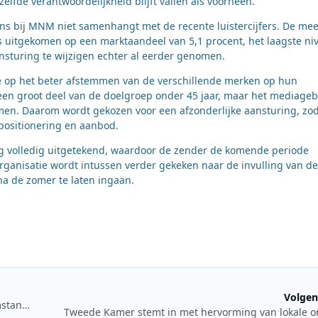
elfde verantwoordelijkheid blijft vallen als voorheen.
s bij MNM niet samenhangt met de recente luistercijfers. De mee
is uitgekomen op een marktaandeel van 5,1 procent, het laagste ni
ansturing te wijzigen echter al eerder genomen.
ie op het beter afstemmen van de verschillende merken op hun
een groot deel van de doelgroep onder 45 jaar, maar het mediageb
men. Daarom wordt gekozen voor een afzonderlijke aansturing, zo
positionering en aanbod.
 volledig uitgetekend, waardoor de zender de komende periode
ganisatie wordt intussen verder gekeken naar de invulling van de
na de zomer te laten ingaan.
Volgen
Werk aan antenneproject Arctic 252 vertraagd door weersomstandigheden in Finland
Tweede Kamer stemt in met hervorming van lokale 