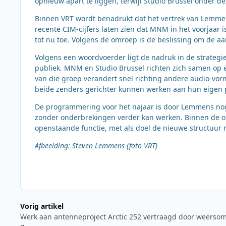
opnieuw apart te liggen, terwijl Studio Brussel onder dez
Binnen VRT wordt benadrukt dat het vertrek van Lemmen
recente CIM-cijfers laten zien dat MNM in het voorjaar 
tot nu toe. Volgens de omroep is de beslissing om de a
Volgens een woordvoerder ligt de nadruk in de strateg
publiek. MNM en Studio Brussel richten zich samen op 
van die groep verandert snel richting andere audio-vor
beide zenders gerichter kunnen werken aan hun eigen 
De programmering voor het najaar is door Lemmens nog
zonder onderbrekingen verder kan werken. Binnen de or
openstaande functie, met als doel de nieuwe structuur 
Afbeelding: Steven Lemmens (foto VRT)
Vorig artikel