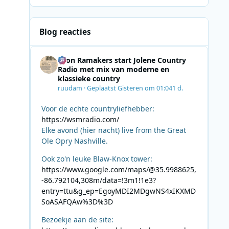
Blog reacties
Leon Ramakers start Jolene Country
Radio met mix van moderne en
klassieke country
ruudam
·
Geplaatst
Gisteren om 01:04
1 d.
Voor de echte countryliefhebber:
https://wsmradio.com/
Elke avond (hier nacht) live from the Great
Ole Opry Nashville.
Ook zo'n leuke Blaw-Knox tower:
https://www.google.com/maps/@35.9988625,
-86.792104,308m/data=!3m1!1e3?
entry=ttu&g_ep=EgoyMDI2MDgwNS4xIKXMD
SoASAFQAw%3D%3D
Bezoekje aan de site: