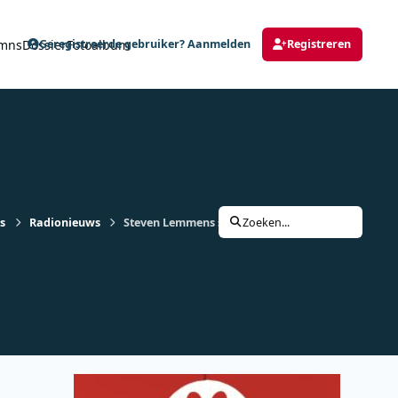
mns
Dossier
Fotoalbum
Geregistreerde gebruiker? Aanmelden
Registreren
s
Radionieuws
Steven Lemmens stopt als nethoofd MNM, functie
Zoeken...