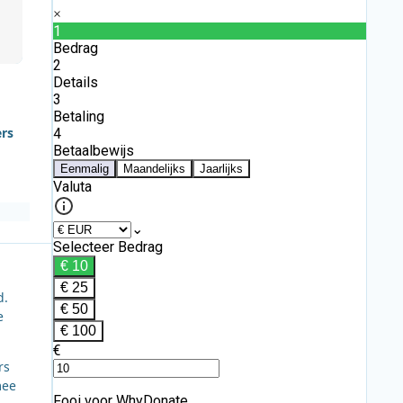
ers
d.
e
rs
mee