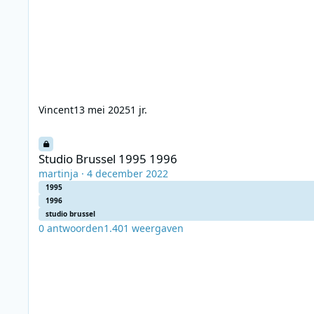
Vincent
13 mei 2025
1 jr.
Studio Brussel 1995 1996
Studio Brussel 1995 1996
martinja
·
4 december 2022
1995
1996
studio brussel
0
antwoorden
1.401
weergaven