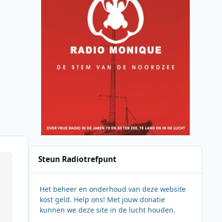
Steun Radiotrefpunt
Het beheer en onderhoud van deze website
kost geld. Help ons! Met jouw donatie
kunnen we deze site in de lucht houden.