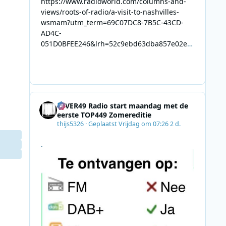
https://www.radioworld.com/columns-and-
views/roots-of-radio/a-visit-to-nashvilles-
wsmam?utm_term=69C07DC8-7B5C-43CD-
AD4C-
051D0BFEE246&lrh=52c9ebd63dba857e02ec
34def61fb57ae9c943943efa8430daaa94f39e5
3e11b&utm_campaign=0028F35E-226C-4B60-
AC88-
AB2831C8A639&utm_medium=email&utm_co
ntent=492E7A06-2B42-4737-B74D-
4EVER49 Radio start maandag met de
8F09201A140D&utm_source=SmartBrief
eerste TOP449 Zomereditie
thijs5326
·
Geplaatst
Vrijdag om 07:26
2 d.
.