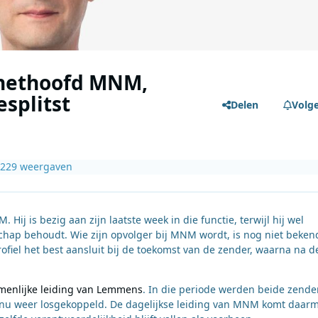
 nethoofd MNM,
splitst
Delen
Volg
 229 weergaven
ij is bezig aan zijn laatste week in die functie, terwijl hij wel
rschap behoudt. Wie zijn opvolger bij MNM wordt, is nog niet beken
fiel het best aansluit bij de toekomst van de zender, waarna na d
menlijke leiding van Lemmens
. In die periode werden beide zende
t nu weer losgekoppeld. De dagelijkse leiding van MNM komt daar