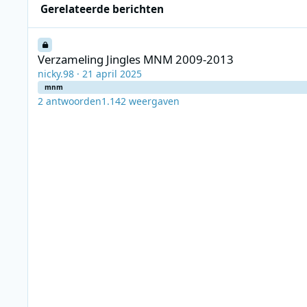
Gerelateerde berichten
Verzameling Jingles MNM 2009-2013
Verzameling Jingles MNM 2009-2013
nicky.98
·
21 april 2025
mnm
2
antwoorden
1.142
weergaven