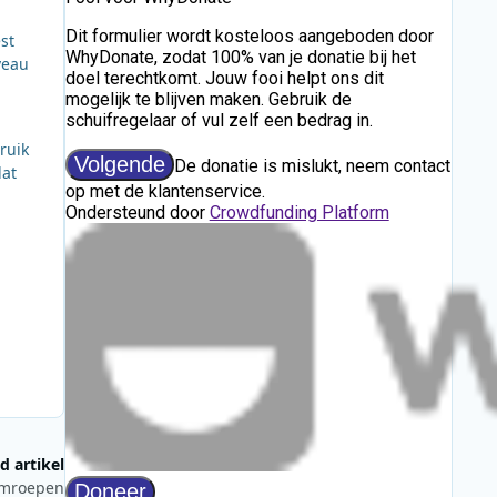
st
veau
ruik
dat
d artikel
omroepen