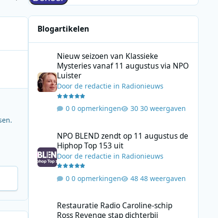
Blogartikelen
Nieuw seizoen van Klassieke Mysteries vanaf 11 augustus
Nieuw seizoen van Klassieke
Mysteries vanaf 11 augustus via NPO
Luister
Door
de redactie
in
Radionieuws
0 opmerkingen
30 weergaven
sen.
NPO BLEND zendt op 11 augustus de Hiphop Top 153 uit
NPO BLEND zendt op 11 augustus de
Hiphop Top 153 uit
Door
de redactie
in
Radionieuws
0 opmerkingen
48 weergaven
Restauratie Radio Caroline-schip Ross Revenge stap dicht
Restauratie Radio Caroline-schip
Ross Revenge stap dichterbij