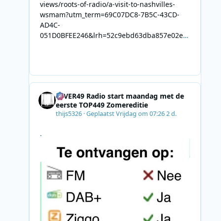
views/roots-of-radio/a-visit-to-nashvilles-
wsmam?utm_term=69C07DC8-7B5C-43CD-
AD4C-
051D0BFEE246&lrh=52c9ebd63dba857e02ec
34def61fb57ae9c943943efa8430daaa94f39e5
3e11b&utm_campaign=0028F35E-226C-4B60-
AC88-
AB2831C8A639&utm_medium=email&utm_co
ntent=492E7A06-2B42-4737-B74D-
4EVER49 Radio start maandag met de
8F09201A140D&utm_source=SmartBrief
eerste TOP449 Zomereditie
thijs5326
·
Geplaatst
Vrijdag om 07:26
2 d.
.