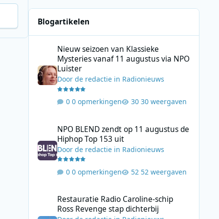
Blogartikelen
Nieuw seizoen van Klassieke Mysteries vanaf 11 augustus
Nieuw seizoen van Klassieke
Mysteries vanaf 11 augustus via NPO
Luister
Door
de redactie
in
Radionieuws
0 opmerkingen
30 weergaven
NPO BLEND zendt op 11 augustus de Hiphop Top 153 uit
NPO BLEND zendt op 11 augustus de
Hiphop Top 153 uit
Door
de redactie
in
Radionieuws
0 opmerkingen
52 weergaven
Restauratie Radio Caroline-schip Ross Revenge stap dicht
Restauratie Radio Caroline-schip
Ross Revenge stap dichterbij