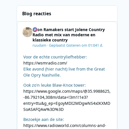
Blog reacties
Leon Ramakers start Jolene Country
Radio met mix van moderne en
klassieke country
ruudam
·
Geplaatst
Gisteren om 01:04
1 d.
Voor de echte countryliefhebber:
https://wsmradio.com/
Elke avond (hier nacht) live from the Great
Ole Opry Nashville.
Ook zo'n leuke Blaw-Knox tower:
https://www.google.com/maps/@35.9988625,
-86.792104,308m/data=!3m1!1e3?
entry=ttu&g_ep=EgoyMDI2MDgwNS4xIKXMD
SoASAFQAw%3D%3D
Bezoekje aan de site:
https://www.radioworld.com/columns-and-