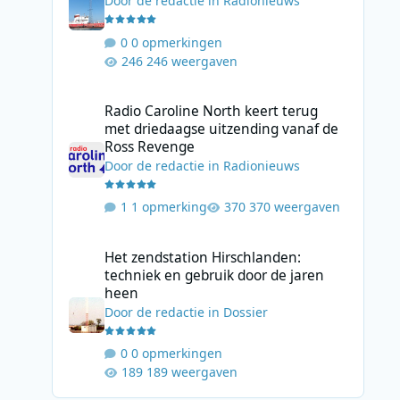
Door
de redactie
in
Radionieuws
0 opmerkingen
246 weergaven
Radio Caroline North keert terug met driedaagse uitzend
Radio Caroline North keert terug
met driedaagse uitzending vanaf de
Ross Revenge
Door
de redactie
in
Radionieuws
1 opmerking
370 weergaven
Het zendstation Hirschlanden: techniek en gebruik door 
Het zendstation Hirschlanden:
techniek en gebruik door de jaren
heen
Door
de redactie
in
Dossier
0 opmerkingen
189 weergaven