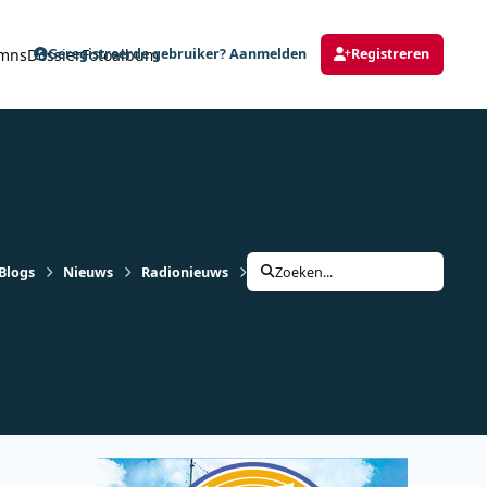
mns
Dossier
Fotoalbum
Geregistreerde gebruiker? Aanmelden
Registreren
Blogs
Nieuws
Radionieuws
Kink FM maakt een comeback
Zoeken...