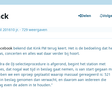
ack
Delen
Volg
il 2016
10 jr.
· 729 weergaven
acebook
bekend dat Kink FM terug keert. Het is de bedoeling dat h
s, concerten en alles wat daar verder bij hoort.
dra de DJ-selectieprocedure is afgerond, begint het station met
s, dat nogal wat tijd in beslag gaat nemen, is van start gegaan m
bben we een oproep geplaatst waarop massaal gereageerd is: 521
jd in beslag genomen dan verwacht, en daarom aan iedereen die
og even de adem in te houden.”