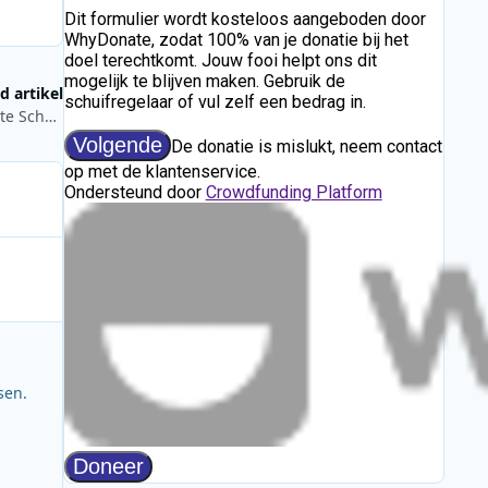
d artikel
MNM: Stedelijk Lyceum Lamorinière voor één jaar De Strafste School
sen.