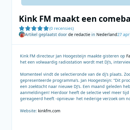
Kink FM maakt een comeb
(0 recensies)
Artikel geplaatst door
de redactie
in
Nederland
27 apr
Kink FM directeur Jan Hoogesteijn maakte gisteren op
F
het een volwaardig radiostation wordt met DJ’s, interview
Momenteel vindt de selectieronde van de dj’s plaats. Zo
gepresenteerde programma’s. Jan Hoogesteijn: “Dit proce
een zoektocht naar nieuwe DJ’s. Een maand geleden he
aanmeldingen! Hierdoor heeft de selectie veel meer ti
gereageerd heeft -opnieuw- het nederige verzoek om n
Website:
kinkfm.com