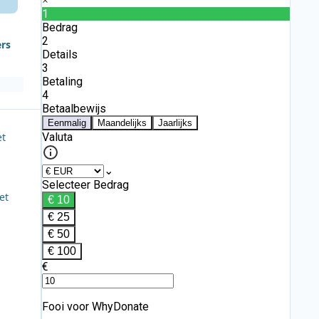
ers
et
et