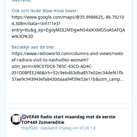
Ook zo'n leuke Blaw-Knox tower:
https://www.google.com/maps/@35.9988625,-86.79210
4,308m/data=!3m1!1e3?
entry=ttu&g_ep=EgoyMDI2MDgwNS4xIKXMDSoASAFQA
w%3D%3D
Bezoekje aan de site:
https://www.radioworld.com/columns-and-views/roots-
of-radio/a-visit-to-nashvilles-wsmam?
utm_term=69C07DC8-7B5C-43CD-AD4C-
051D0BFEE246&lrh=52c9ebd63dba857e02ec34def61fb
57ae9c943943efa8430daaa94f39e53e11b&utm_campai
gn=0028F35E-226C-4B60-AC88-
AB2831C8A639&utm_medium=email&utm_content=492
E7A06-2B42-4737-B74D-
8F09201A140D&utm_source=SmartBrief
4EVER49 Radio start maandag met de eerste
TOP449 Zomereditie
thijs5326
·
Geplaatst
Vrijdag om 07:26
1 d.