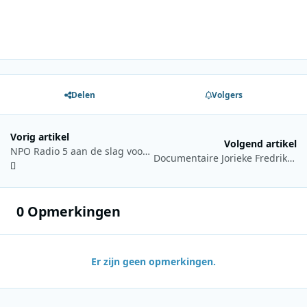
Delen
Volgers
Vorig artikel
Volgend artikel
NPO Radio 5 aan de slag voor NLdoet
Documentaire Jorieke Fredrikze 22 maart op Groot Nieuws Radio
0 Opmerkingen
Er zijn geen opmerkingen.