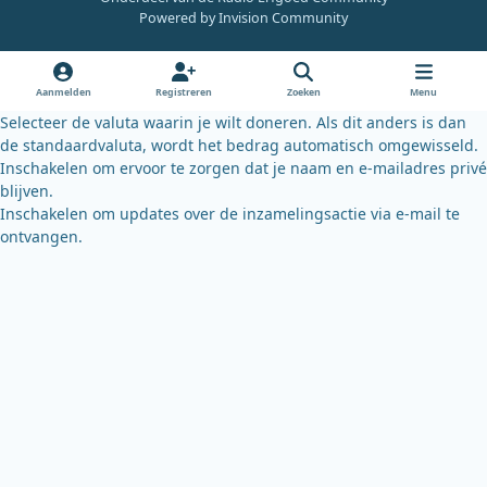
e
t
e
Powered by
Invision Community
b
u
s
o
b
k
o
e
y
Aanmelden
Registreren
Zoeken
Menu
k
Selecteer de valuta waarin je wilt doneren. Als dit anders is dan
de standaardvaluta, wordt het bedrag automatisch omgewisseld.
Inschakelen om ervoor te zorgen dat je naam en e-mailadres privé
blijven.
Inschakelen om updates over de inzamelingsactie via e-mail te
ontvangen.