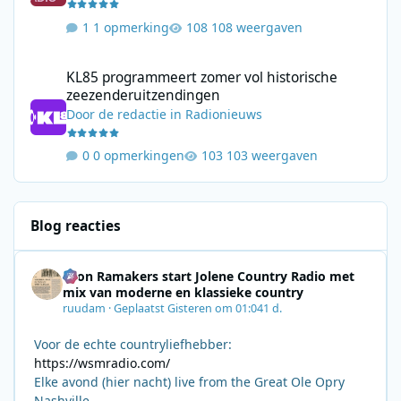
1 opmerking
108 weergaven
KL85 programmeert zomer vol historische zeezenderuitzending
KL85 programmeert zomer vol historische
zeezenderuitzendingen
Door
de redactie
in
Radionieuws
0 opmerkingen
103 weergaven
Blog reacties
Leon Ramakers start Jolene Country Radio met
mix van moderne en klassieke country
ruudam
·
Geplaatst
Gisteren om 01:04
1 d.
Voor de echte countryliefhebber:
https://wsmradio.com/
Elke avond (hier nacht) live from the Great Ole Opry
Nashville.