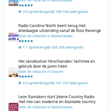
Door
de redactie
in
Radionieuws
0 opmerkingen
184 weergaven
Radio Caroline North keert terug met driedaagse uitzending va
Radio Caroline North keert terug met
driedaagse uitzending vanaf de Ross Revenge
Door
de redactie
in
Radionieuws
1 opmerking
356 weergaven
Het zendstation Hirschlanden: techniek en gebruik door de jar
Het zendstation Hirschlanden: techniek en
gebruik door de jaren heen
Door
de redactie
in
Dossier
0 opmerkingen
167 weergaven
Leon Ramakers start Jolene Country Radio met mix van moderne 
Leon Ramakers start Jolene Country Radio
met mix van moderne en klassieke country
Door
de redactie
in
Radionieuws