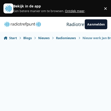
Spring naar bijdragen
Bekijk in de app
×
Sl
Een betere manier om te browsen.
Ontdek meer
.
Radiotrefpunt
Aanmelden
Start
Blogs
Nieuws
Radionieuws
Nieuw werk Jan Br