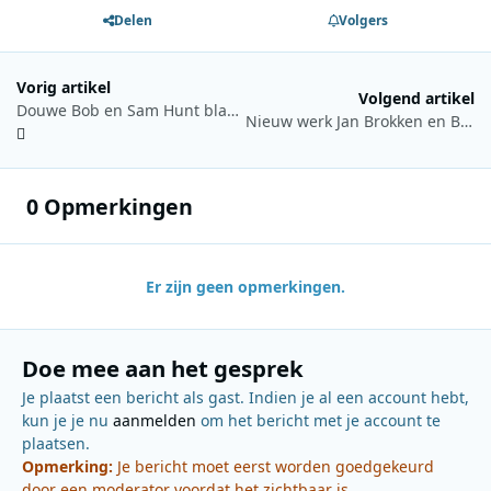
Delen
Volgers
Vorig artikel
Volgend artikel
Douwe Bob en Sam Hunt blazen nieuw leven in 90’s hits
Nieuw werk Jan Brokken en Bert Natter voor Opium op 4
0 Opmerkingen
Er zijn geen opmerkingen.
Doe mee aan het gesprek
Je plaatst een bericht als gast. Indien je al een account hebt,
kun je je nu
aanmelden
om het bericht met je account te
plaatsen.
Opmerking:
Je bericht moet eerst worden goedgekeurd
door een moderator voordat het zichtbaar is.