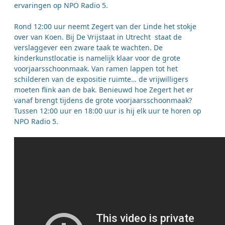
ervaringen op NPO Radio 5.
Rond 12:00 uur neemt Zegert van der Linde het stokje
over van Koen. Bij De Vrijstaat in Utrecht staat de
verslaggever een zware taak te wachten. De
kinderkunstlocatie is namelijk klaar voor de grote
voorjaarsschoonmaak. Van ramen lappen tot het
schilderen van de expositie ruimte… de vrijwilligers
moeten flink aan de bak. Benieuwd hoe Zegert het er
vanaf brengt tijdens de grote voorjaarsschoonmaak?
Tussen 12:00 uur en 18:00 uur is hij elk uur te horen op
NPO Radio 5.