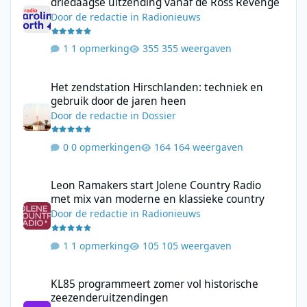
driedaagse uitzending vanaf de Ross Revenge
Door
de redactie
in
Radionieuws
1 opmerking
355 weergaven
Het zendstation Hirschlanden: techniek en gebruik door de jar
Het zendstation Hirschlanden: techniek en
gebruik door de jaren heen
Door
de redactie
in
Dossier
0 opmerkingen
164 weergaven
Leon Ramakers start Jolene Country Radio met mix van moderne 
Leon Ramakers start Jolene Country Radio
met mix van moderne en klassieke country
Door
de redactie
in
Radionieuws
1 opmerking
105 weergaven
KL85 programmeert zomer vol historische zeezenderuitzending
KL85 programmeert zomer vol historische
zeezenderuitzendingen