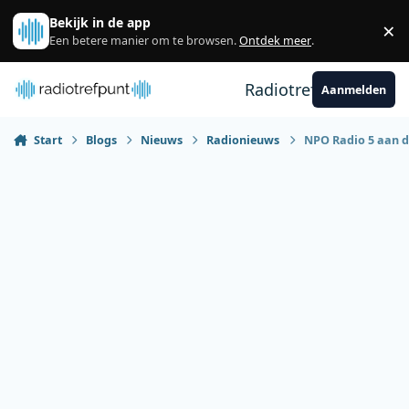
Spring naar bijdragen
Bekijk in de app
×
Sl
Een betere manier om te browsen.
Ontdek meer
.
Radiotrefpunt
Aanmelden
Start
Blogs
Nieuws
Radionieuws
NPO Radio 5 aan d