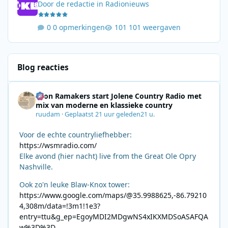
Door
de redactie
in
Radionieuws
0 opmerkingen
101 weergaven
Blog reacties
Leon Ramakers start Jolene Country Radio met
mix van moderne en klassieke country
ruudam
·
Geplaatst
21 uur geleden
21 u.
Voor de echte countryliefhebber:
https://wsmradio.com/
Elke avond (hier nacht) live from the Great Ole Opry
Nashville.
Ook zo'n leuke Blaw-Knox tower:
https://www.google.com/maps/@35.9988625,-86.79210
4,308m/data=!3m1!1e3?
entry=ttu&g_ep=EgoyMDI2MDgwNS4xIKXMDSoASAFQA
w%3D%3D