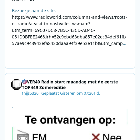
Bezoekje aan de site:
https://www.radioworld.com/columns-and-views/roots-
of-radio/a-visit-to-nashvilles-wsmam?
utm_term=69C07DC8-7B5C-43CD-AD4C-
051D0BFEE246&lrh=52c9ebd63dba857e02ec34def61fb
57ae9c943943efa8430daaa94f39e53e11b&utm_campai
gn=0028F35E-226C-4B60-AC88-
AB2831C8A639&utm_medium=email&utm_content=492
E7A06-2B42-4737-B74D-
8F09201A140D&utm_source=SmartBrief
4EVER49 Radio start maandag met de eerste
TOP449 Zomereditie
thijs5326
·
Geplaatst
Gisteren om 07:26
1 d.
.