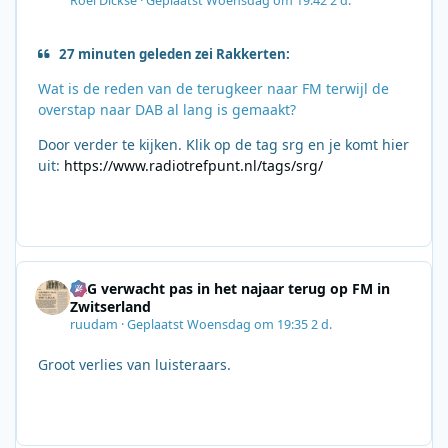
Roel Dickse
·
Geplaatst
Woensdag om 19:42
2 d.
27 minuten geleden zei Rakkerten:
Wat is de reden van de terugkeer naar FM terwijl de
overstap naar DAB al lang is gemaakt?
Door verder te kijken. Klik op de tag srg en je komt hier
uit:
https://www.radiotrefpunt.nl/tags/srg/
SRG verwacht pas in het najaar terug op FM in
Zwitserland
ruudam
·
Geplaatst
Woensdag om 19:35
2 d.
Groot verlies van luisteraars.