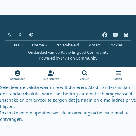
Heldere modus
Donkere modus
Systeemvoorkeur
f
y
b
a
o
l
Taal
Thema
Privacybeleid
Contact
Cookies
c
u
u
Onderdeel van de Radio Erfgoed Community
e
t
e
Powered by
Invision Community
b
u
s
o
b
k
o
e
y
Aanmelden
Registreren
Zoeken
Menu
k
Selecteer de valuta waarin je wilt doneren. Als dit anders is dan
de standaardvaluta, wordt het bedrag automatisch omgewisseld.
Inschakelen om ervoor te zorgen dat je naam en e-mailadres privé
blijven.
Inschakelen om updates over de inzamelingsactie via e-mail te
ontvangen.