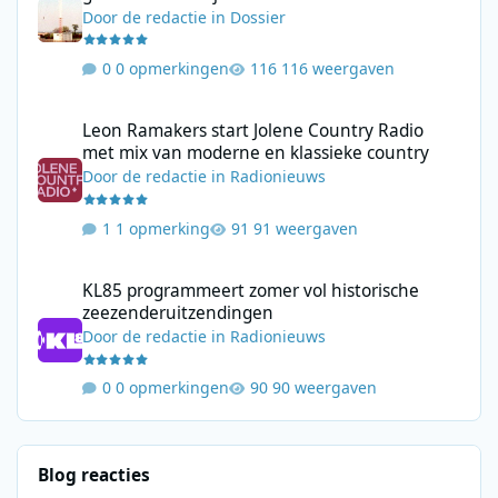
Door
de redactie
in
Dossier
0 opmerkingen
116 weergaven
Leon Ramakers start Jolene Country Radio met mix van moderne 
Leon Ramakers start Jolene Country Radio
met mix van moderne en klassieke country
Door
de redactie
in
Radionieuws
1 opmerking
91 weergaven
KL85 programmeert zomer vol historische zeezenderuitzending
KL85 programmeert zomer vol historische
zeezenderuitzendingen
Door
de redactie
in
Radionieuws
0 opmerkingen
90 weergaven
Blog reacties