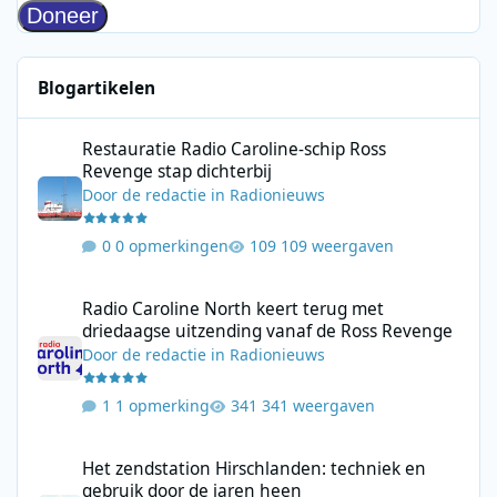
Blogartikelen
Restauratie Radio Caroline-schip Ross Revenge stap dichterbij
Restauratie Radio Caroline-schip Ross
Revenge stap dichterbij
Door
de redactie
in
Radionieuws
0 opmerkingen
109 weergaven
Radio Caroline North keert terug met driedaagse uitzending va
Radio Caroline North keert terug met
driedaagse uitzending vanaf de Ross Revenge
Door
de redactie
in
Radionieuws
1 opmerking
341 weergaven
Het zendstation Hirschlanden: techniek en gebruik door de jar
Het zendstation Hirschlanden: techniek en
gebruik door de jaren heen