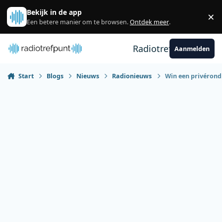
Spring naar bijdragen
Bekijk in de app
×
Sl
Een betere manier om te browsen.
Ontdek meer
.
Radiotrefpunt
Aanmelden
Start
Blogs
Nieuws
Radionieuws
Win een privérondl