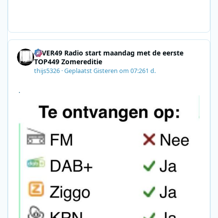
gn=0028F35E-226C-4B60-AC88-
AB2831C8A639&utm_medium=email&utm_content=492
E7A06-2B42-4737-B74D-
8F09201A140D&utm_source=SmartBrief
4EVER49 Radio start maandag met de eerste
TOP449 Zomereditie
thijs5326
·
Geplaatst
Gisteren om 07:26
1 d.
.