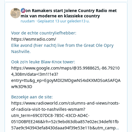
Leon Ramakers start Jolene Country Radio met
mix van moderne en klassieke country
ruudam
·
Geplaatst
13 uur geleden
13 u.
Voor de echte countryliefhebber:
https://wsmradio.com/
Elke avond (hier nacht) live from the Great Ole Opry
Nashville.
Ook zo'n leuke Blaw-Knox tower:
https://www.google.com/maps/@35.9988625,-86.79210
4,308m/data=!3m1!1e3?
entry=ttu&g_ep=EgoyMDI2MDgwNS4xIKXMDSoASAFQA
w%3D%3D
Bezoekje aan de site:
https://www.radioworld.com/columns-and-views/roots-
of-radio/a-visit-to-nashvilles-wsmam?
utm_term=69C07DC8-7B5C-43CD-AD4C-
051D0BFEE246&lrh=52c9ebd63dba857e02ec34def61fb
57ae9c943943efa8430daaa94f39e53e11b&utm_campai