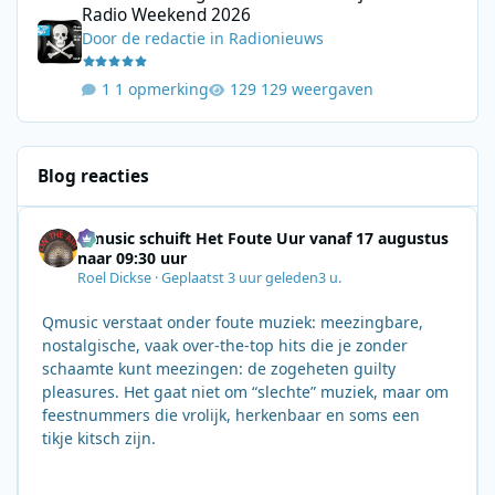
Radio Weekend 2026
Door
de redactie
in
Radionieuws
1 opmerking
129 weergaven
Blog reacties
Qmusic schuift Het Foute Uur vanaf 17 augustus
naar 09:30 uur
Roel Dickse
·
Geplaatst
3 uur geleden
3 u.
Qmusic verstaat onder foute muziek: meezingbare,
nostalgische, vaak over‑the‑top hits die je zonder
schaamte kunt meezingen: de zogeheten guilty
pleasures. Het gaat niet om “slechte” muziek, maar om
feestnummers die vrolijk, herkenbaar en soms een
tikje kitsch zijn.