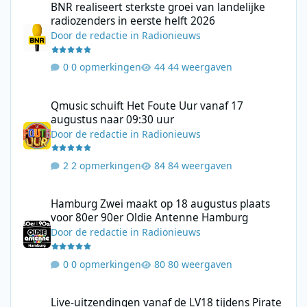
BNR realiseert sterkste groei van landelijke
radiozenders in eerste helft 2026
Door
de redactie
in
Radionieuws
0 opmerkingen
44 weergaven
Qmusic schuift Het Foute Uur vanaf 17 augustus naar 09:30 uur
Qmusic schuift Het Foute Uur vanaf 17
augustus naar 09:30 uur
Door
de redactie
in
Radionieuws
2 opmerkingen
84 weergaven
Hamburg Zwei maakt op 18 augustus plaats voor 80er 90er Ol
Hamburg Zwei maakt op 18 augustus plaats
voor 80er 90er Oldie Antenne Hamburg
Door
de redactie
in
Radionieuws
0 opmerkingen
80 weergaven
Live-uitzendingen vanaf de LV18 tijdens Pirate Radio Weekend 
Live-uitzendingen vanaf de LV18 tijdens Pirate