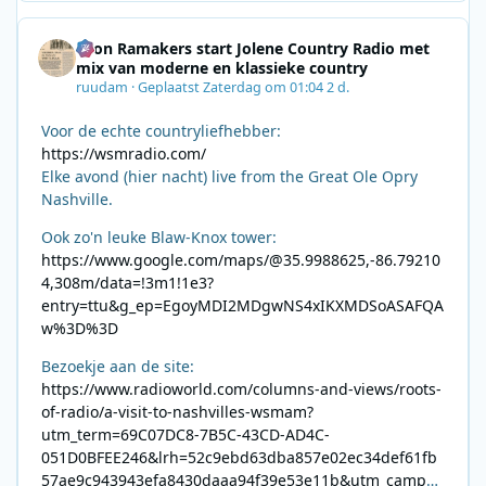
Leon Ramakers start Jolene Country Radio met
mix van moderne en klassieke country
ruudam
·
Geplaatst
Zaterdag om 01:04
2 d.
Voor de echte countryliefhebber:
https://wsmradio.com/
Elke avond (hier nacht) live from the Great Ole Opry
Nashville.
Ook zo'n leuke Blaw-Knox tower:
https://www.google.com/maps/@35.9988625,-86.79210
4,308m/data=!3m1!1e3?
entry=ttu&g_ep=EgoyMDI2MDgwNS4xIKXMDSoASAFQA
w%3D%3D
Bezoekje aan de site:
https://www.radioworld.com/columns-and-views/roots-
of-radio/a-visit-to-nashvilles-wsmam?
utm_term=69C07DC8-7B5C-43CD-AD4C-
051D0BFEE246&lrh=52c9ebd63dba857e02ec34def61fb
57ae9c943943efa8430daaa94f39e53e11b&utm_campai