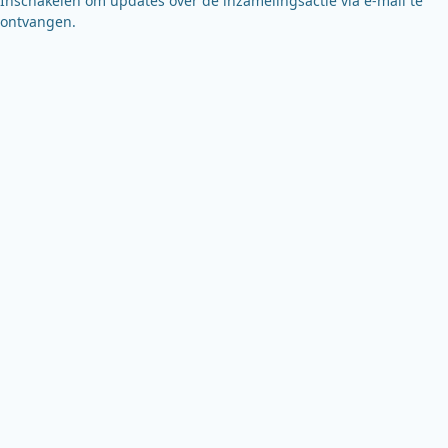
Inschakelen om updates over de inzamelingsactie via e-mail te
ontvangen.