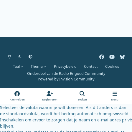
Heldere modus
Donkere modus
Systeemvoorkeur
f
y
b
a
o
l
Taal
Thema
Privacybeleid
Contact
Cookies
c
u
u
Onderdeel van de Radio Erfgoed Community
e
t
e
Powered by
Invision Community
b
u
s
o
b
k
o
e
y
Aanmelden
Registreren
Zoeken
Menu
k
Selecteer de valuta waarin je wilt doneren. Als dit anders is dan
de standaardvaluta, wordt het bedrag automatisch omgewisseld.
Inschakelen om ervoor te zorgen dat je naam en e-mailadres privé
blijven.