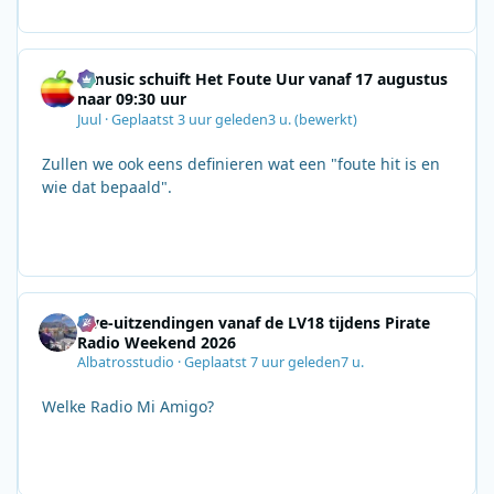
Qmusic schuift Het Foute Uur vanaf 17 augustus
naar 09:30 uur
Juul
·
Geplaatst
3 uur geleden
3 u.
(bewerkt)
Zullen we ook eens definieren wat een "foute hit is en
wie dat bepaald".
Live-uitzendingen vanaf de LV18 tijdens Pirate
Radio Weekend 2026
Albatrosstudio
·
Geplaatst
7 uur geleden
7 u.
Welke Radio Mi Amigo?