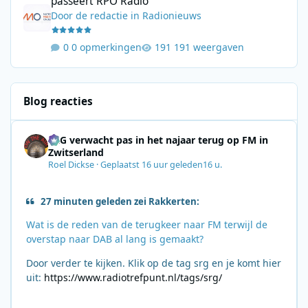
passeert RPO Radio
Door
de redactie
in
Radionieuws
0 opmerkingen
191 weergaven
Blog reacties
SRG verwacht pas in het najaar terug op FM in
Zwitserland
Roel Dickse
·
Geplaatst
16 uur geleden
16 u.
27 minuten geleden zei Rakkerten:
Wat is de reden van de terugkeer naar FM terwijl de
overstap naar DAB al lang is gemaakt?
Door verder te kijken. Klik op de tag srg en je komt hier
uit:
https://www.radiotrefpunt.nl/tags/srg/