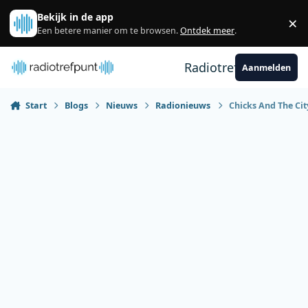
Spring naar bijdragen
Bekijk in de app
×
Sl
Een betere manier om te browsen.
Ontdek meer
.
Radiotrefpunt
Aanmelden
Start
Blogs
Nieuws
Radionieuws
Chicks And The Cit