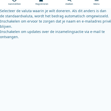
o
e
y
Aanmelden
Registreren
Zoeken
Menu
k
Selecteer de valuta waarin je wilt doneren. Als dit anders is dan
de standaardvaluta, wordt het bedrag automatisch omgewisseld.
Inschakelen om ervoor te zorgen dat je naam en e-mailadres privé
blijven.
Inschakelen om updates over de inzamelingsactie via e-mail te
ontvangen.