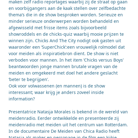
maken zelf radio reportages waarbij zij de straat op gaan
en voorbijgangers aan de kaak stellen over zelfbedachte
thema’s die in de show besproken worden. Serieuze en
minder serieuze onderwerpen worden behandeld en
afgewisseld met frisse items zoals bijvoorbeeld
showroddels en de chicks-quiz waarbij mooie prijzen te
winnen zijn. Chicks And The City nodigt ook gasten uit
waaronder een ‘SuperChick’:een vrouwelijk rolmodel dat
voor meiden als inspiratiebron dient. De show is niet
verboden voor mannen. In het item ‘Chicks versus Boys’
beantwoorden jonge mannen brutale vragen van de
meiden en omgekeerd met doel het andere geslacht
‘beter te begrijpen’.
Ook voor volwassenen (en mannen) is de show
interessant; waar krijg je anders zoveel inside
information?
Presentatrice Natasja Morales is bekend in de wereld van
meidenradio. Eerder ontwikkelde en presenteerde zij
meidenradio met meiden uit het centrum van Rotterdam.
In de documentaire De Meiden van Chica Radio heeft
Natasja als maker en personage in de film een kijkje