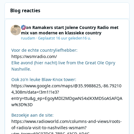
Blog reacties
Leon Ramakers start Jolene Country Radio met
mix van moderne en klassieke country
ruudam
·
Geplaatst
16 uur geleden
16 u.
Voor de echte countryliefhebber:
https://wsmradio.com/
Elke avond (hier nacht) live from the Great Ole Opry
Nashville.
Ook zo'n leuke Blaw-Knox tower:
https://www.google.com/maps/@35.9988625,-86.79210
4,308m/data=!3m1!1e3?
entry=ttu&g_ep=EgoyMDI2MDgwNS4xIKXMDSoASAFQA
w%3D%3D
Bezoekje aan de site:
https://www.radioworld.com/columns-and-views/roots-
of-radio/a-visit-to-nashvilles-wsmam?
utm_term=69C07DC8-7B5C-43CD-AD4C-