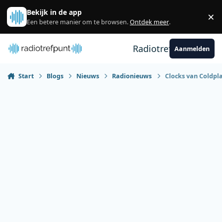
Spring naar bijdragen
Bekijk in de app
×
Sl
Een betere manier om te browsen.
Ontdek meer
.
Radiotrefpunt
Aanmelden
Start
Blogs
Nieuws
Radionieuws
Clocks van Coldpla