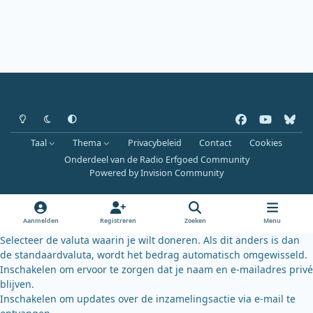
Heldere modus
Donkere modus
Systeemvoorkeur
f
y
b
a
o
l
Taal
Thema
Privacybeleid
Contact
Cookies
c
u
u
Onderdeel van de Radio Erfgoed Community
e
t
e
Powered by
Invision Community
b
u
s
o
b
k
o
e
y
Aanmelden
Registreren
Zoeken
Menu
k
Selecteer de valuta waarin je wilt doneren. Als dit anders is dan
de standaardvaluta, wordt het bedrag automatisch omgewisseld.
Inschakelen om ervoor te zorgen dat je naam en e-mailadres privé
blijven.
Inschakelen om updates over de inzamelingsactie via e-mail te