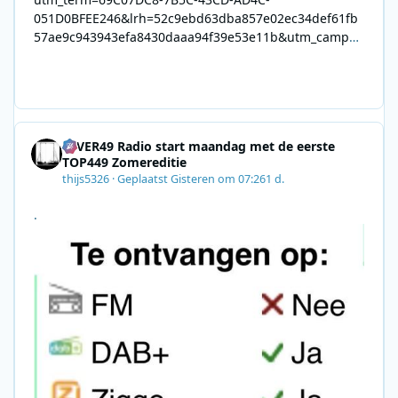
051D0BFEE246&lrh=52c9ebd63dba857e02ec34def61fb
57ae9c943943efa8430daaa94f39e53e11b&utm_campai
gn=0028F35E-226C-4B60-AC88-
AB2831C8A639&utm_medium=email&utm_content=492
E7A06-2B42-4737-B74D-
8F09201A140D&utm_source=SmartBrief
4EVER49 Radio start maandag met de eerste
TOP449 Zomereditie
thijs5326
·
Geplaatst
Gisteren om 07:26
1 d.
.