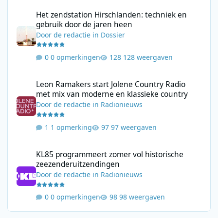
Het zendstation Hirschlanden: techniek en gebruik door de jar
Het zendstation Hirschlanden: techniek en
gebruik door de jaren heen
Door
de redactie
in
Dossier
0 opmerkingen
128 weergaven
Leon Ramakers start Jolene Country Radio met mix van moderne 
Leon Ramakers start Jolene Country Radio
met mix van moderne en klassieke country
Door
de redactie
in
Radionieuws
1 opmerking
97 weergaven
KL85 programmeert zomer vol historische zeezenderuitzending
KL85 programmeert zomer vol historische
zeezenderuitzendingen
Door
de redactie
in
Radionieuws
0 opmerkingen
98 weergaven