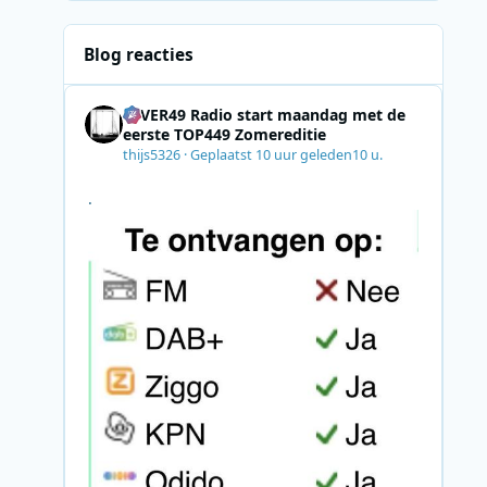
Blog reacties
4EVER49 Radio start maandag met de
eerste TOP449 Zomereditie
thijs5326
·
Geplaatst
10 uur geleden
10 u.
.