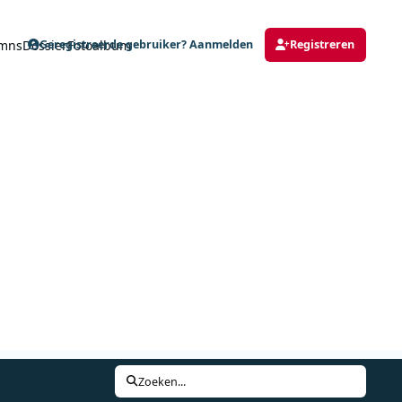
mns
Dossier
Fotoalbum
Geregistreerde gebruiker? Aanmelden
Registreren
Zoeken...