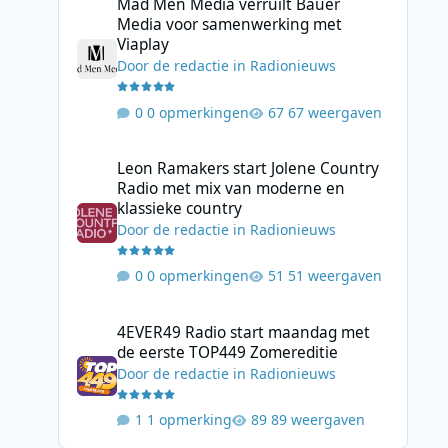
Mad Men Media verruilt Bauer
Media voor samenwerking met
Viaplay
Door
de redactie
in
Radionieuws
0 opmerkingen
67 weergaven
Leon Ramakers start Jolene Country Radio met mix van mo
Leon Ramakers start Jolene Country
Radio met mix van moderne en
klassieke country
Door
de redactie
in
Radionieuws
0 opmerkingen
51 weergaven
4EVER49 Radio start maandag met de eerste TOP449 Zome
4EVER49 Radio start maandag met
de eerste TOP449 Zomereditie
Door
de redactie
in
Radionieuws
1 opmerking
89 weergaven