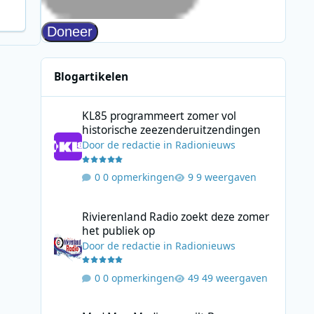
Blogartikelen
KL85 programmeert zomer vol historische zeezenderuitz
KL85 programmeert zomer vol
historische zeezenderuitzendingen
Door
de redactie
in
Radionieuws
0 opmerkingen
9 weergaven
Rivierenland Radio zoekt deze zomer het publiek op
Rivierenland Radio zoekt deze zomer
het publiek op
Door
de redactie
in
Radionieuws
0 opmerkingen
49 weergaven
Mad Men Media verruilt Bauer Media voor samenwerking 