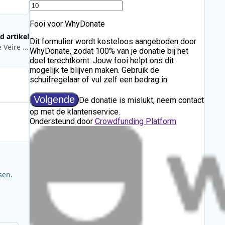
d artikel
Julie Van den Steen vanaf morgen in “De Grote Peter Van de Veire Ochtendshow”
sen.