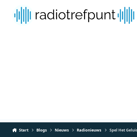
Spring naar bijdragen
Start
Blogs
Nieuws
Radionieuws
Spel Het Gelui