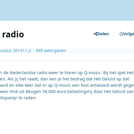
 radio
Delen
Volg
gustus 2014
11 jr.
· 999 weergaven
 de Nederlandse radio weer te horen op Q-music. Bij het spel Het
ren. Als jij het raadt, dan win je het bedrag dat Het Geluid op dat
aard en elke keer dat er op Q-music een fout antwoord wordt gege
an Vink uit Beugen 56.000 euro belastingvrij door Het Geluid van 
etspomp’ te raden.