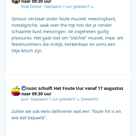
naar 09:30 uur
Roel Dickse
·
Geplaatst
7 uur geleden
7 u.
Qmusic verstaat onder foute muziek: meezingbare,
nostalgische, vaak over‑the‑top hits die je zonder
schaamte kunt meezingen: de zogeheten guilty
pleasures. Het gaat niet om “slechte” muziek, maar om
feestnummers die vrolijk, herkenbaar en soms een
tikje kitsch zijn.
Qmusic schuift Het Foute Uur vanaf 17 augustus
naar 09:30 uur
Juul
·
Geplaatst
7 uur geleden
7 u.
(bewerkt)
Zullen we ook eens definieren wat een "foute hit is en
wie dat bepaald".