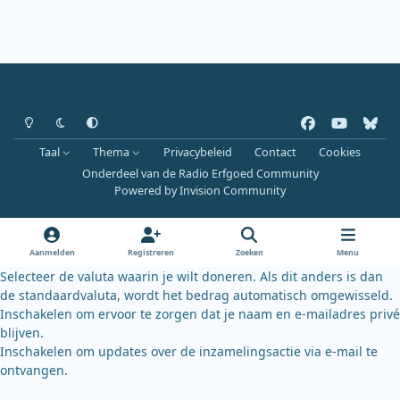
Heldere modus
Donkere modus
Systeemvoorkeur
f
y
b
a
o
l
Taal
Thema
Privacybeleid
Contact
Cookies
c
u
u
Onderdeel van de Radio Erfgoed Community
e
t
e
Powered by
Invision Community
b
u
s
o
b
k
o
e
y
Aanmelden
Registreren
Zoeken
Menu
k
Selecteer de valuta waarin je wilt doneren. Als dit anders is dan
de standaardvaluta, wordt het bedrag automatisch omgewisseld.
Inschakelen om ervoor te zorgen dat je naam en e-mailadres privé
blijven.
Inschakelen om updates over de inzamelingsactie via e-mail te
ontvangen.