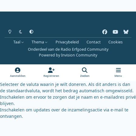
Heldere modus
Donkere modus
Systeemvoorkeur
f
y
b
a
o
l
Taal
Thema
Privacybeleid
Contact
Cookies
c
u
u
Onderdeel van de Radio Erfgoed Community
e
t
e
Powered by
Invision Community
b
u
s
o
b
k
o
e
y
Aanmelden
Registreren
Zoeken
Menu
k
Selecteer de valuta waarin je wilt doneren. Als dit anders is dan
de standaardvaluta, wordt het bedrag automatisch omgewisseld.
Inschakelen om ervoor te zorgen dat je naam en e-mailadres privé
blijven.
Inschakelen om updates over de inzamelingsactie via e-mail te
ontvangen.