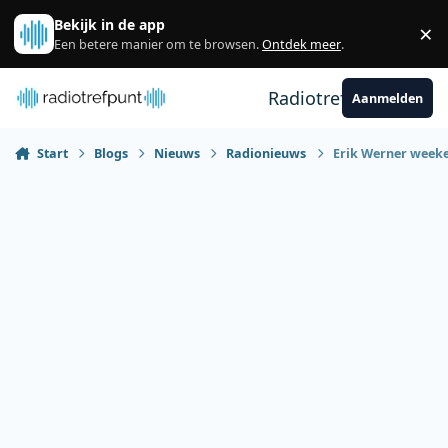
Spring naar bijdragen
Bekijk in de app
×
Sl
Een betere manier om te browsen.
Ontdek meer
.
Radiotrefpunt
Aanmelden
Start
Blogs
Nieuws
Radionieuws
Erik Werner weeke