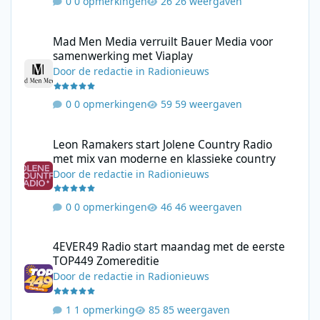
0 opmerkingen
26 weergaven
Mad Men Media verruilt Bauer Media voor samenwerking met V
Mad Men Media verruilt Bauer Media voor
samenwerking met Viaplay
Door
de redactie
in
Radionieuws
0 opmerkingen
59 weergaven
Leon Ramakers start Jolene Country Radio met mix van moderne 
Leon Ramakers start Jolene Country Radio
met mix van moderne en klassieke country
Door
de redactie
in
Radionieuws
0 opmerkingen
46 weergaven
4EVER49 Radio start maandag met de eerste TOP449 Zomerediti
4EVER49 Radio start maandag met de eerste
TOP449 Zomereditie
Door
de redactie
in
Radionieuws
1 opmerking
85 weergaven