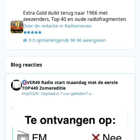
Extra Gold duikt terug naar 1966 met zeezenders, Top 40 en ou
Extra Gold duikt terug naar 1966 met
zeezenders, Top 40 en oude radiofragmenten
Door
de redactie
in
Radionieuws
0 opmerkingen
96 weergaven
Blog reacties
4EVER49 Radio start maandag met de eerste
TOP449 Zomereditie
thijs5326
·
Geplaatst
7 uur geleden
7 u.
.