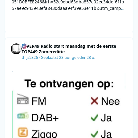
051D0BFEE246&lrh=52c9ebd63dba857e02ec34def61fb
57ae9c943943efa8430daaa94f39e53e11b&utm_campai
gn=0028F35E-226C-4B60-AC88-
AB2831C8A639&utm_medium=email&utm_content=492
E7A06-2B42-4737-B74D-
8F09201A140D&utm_source=SmartBrief
4EVER49 Radio start maandag met de eerste
TOP449 Zomereditie
thijs5326
·
Geplaatst
23 uur geleden
23 u.
.