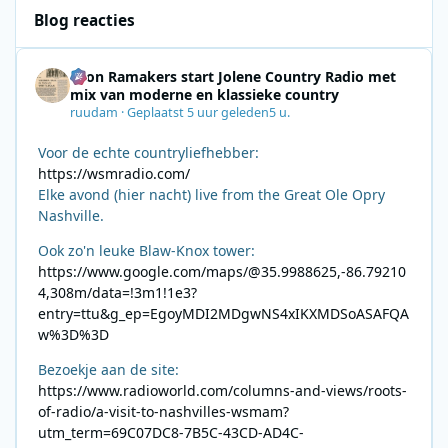
Blog reacties
Leon Ramakers start Jolene Country Radio met
mix van moderne en klassieke country
ruudam
·
Geplaatst
5 uur geleden
5 u.
Voor de echte countryliefhebber:
https://wsmradio.com/
Elke avond (hier nacht) live from the Great Ole Opry
Nashville.
Ook zo'n leuke Blaw-Knox tower:
https://www.google.com/maps/@35.9988625,-86.79210
4,308m/data=!3m1!1e3?
entry=ttu&g_ep=EgoyMDI2MDgwNS4xIKXMDSoASAFQA
w%3D%3D
Bezoekje aan de site:
https://www.radioworld.com/columns-and-views/roots-
of-radio/a-visit-to-nashvilles-wsmam?
utm_term=69C07DC8-7B5C-43CD-AD4C-