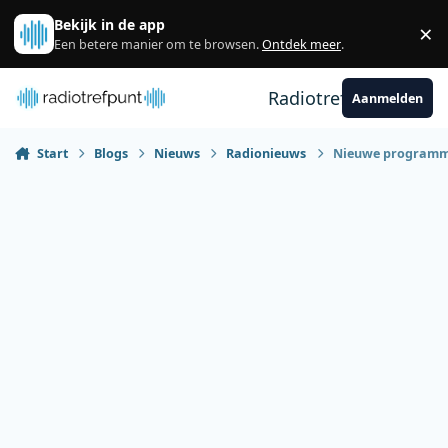
Spring naar bijdragen
Bekijk in de app
×
Sl
Een betere manier om te browsen.
Ontdek meer
.
Radiotrefpunt
Aanmelden
Start
Blogs
Nieuws
Radionieuws
Nieuwe programme