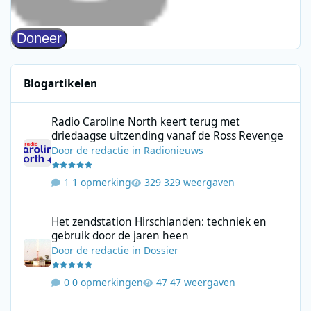
Blogartikelen
Radio Caroline North keert terug met driedaagse uitzending va
Radio Caroline North keert terug met
driedaagse uitzending vanaf de Ross Revenge
Door
de redactie
in
Radionieuws
1 opmerking
329 weergaven
Het zendstation Hirschlanden: techniek en gebruik door de jar
Het zendstation Hirschlanden: techniek en
gebruik door de jaren heen
Door
de redactie
in
Dossier
0 opmerkingen
47 weergaven
Leon Ramakers start Jolene Country Radio met mix van moderne 