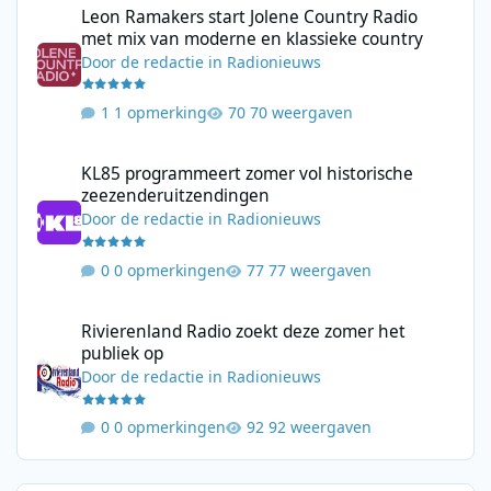
Leon Ramakers start Jolene Country Radio
met mix van moderne en klassieke country
Door
de redactie
in
Radionieuws
1 opmerking
70 weergaven
KL85 programmeert zomer vol historische zeezenderuitzending
KL85 programmeert zomer vol historische
zeezenderuitzendingen
Door
de redactie
in
Radionieuws
0 opmerkingen
77 weergaven
Rivierenland Radio zoekt deze zomer het publiek op
Rivierenland Radio zoekt deze zomer het
publiek op
Door
de redactie
in
Radionieuws
0 opmerkingen
92 weergaven