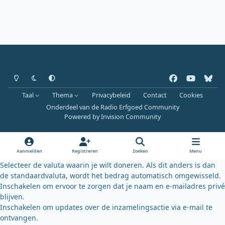
Heldere modus
Donkere modus
Systeemvoorkeur
f
y
b
a
o
l
Taal
Thema
Privacybeleid
Contact
Cookies
c
u
u
Onderdeel van de Radio Erfgoed Community
e
t
e
Powered by
Invision Community
b
u
s
o
b
k
o
e
y
Aanmelden
Registreren
Zoeken
Menu
k
Selecteer de valuta waarin je wilt doneren. Als dit anders is dan
de standaardvaluta, wordt het bedrag automatisch omgewisseld.
Inschakelen om ervoor te zorgen dat je naam en e-mailadres privé
blijven.
Inschakelen om updates over de inzamelingsactie via e-mail te
ontvangen.