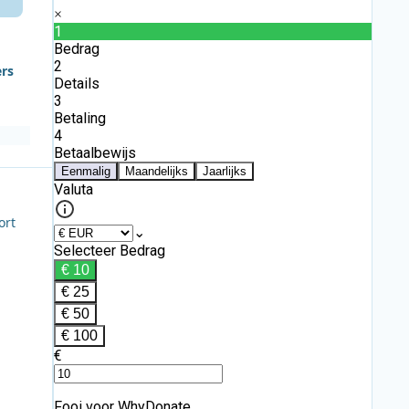
ers
ort