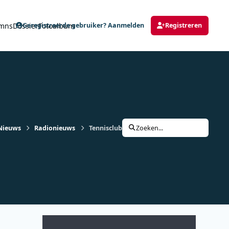
mns
Dossier
Fotoalbum
Geregistreerde gebruiker? Aanmelden
Registreren
Nieuws
Radionieuws
Tennisclub Borgerweert is de Studio Brussel
Zoeken...