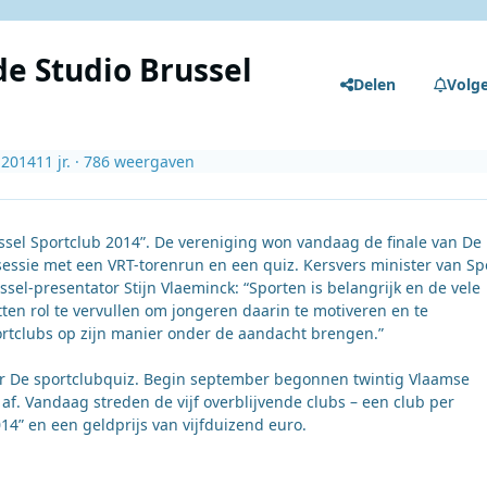
de Studio Brussel
Delen
Volg
 2014
11 jr.
· 786 weergaven
ssel Sportclub 2014”. De vereniging won vandaag de finale van De
sessie met een VRT-torenrun en een quiz. Kersvers minister van Sp
sel-presentator Stijn Vlaeminck: “Sporten is belangrijk en de vele
ten rol te vervullen om jongeren daarin te motiveren en te
ortclubs op zijn manier onder de aandacht brengen.”
eer De sportclubquiz. Begin september begonnen twintig Vlaamse
 af. Vandaag streden de vijf overblijvende clubs – een club per
014” en een geldprijs van vijfduizend euro.