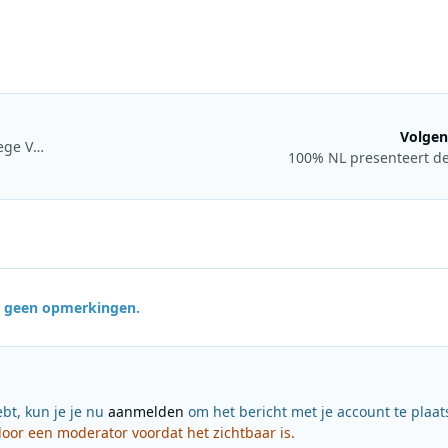
Volgen
Jan Wolkers Prijs 2014 uitgereikt in het radioprogramma Vroege Vogels
100% NL presenteert de
jn geen opmerkingen.
ebt, kun je je nu
aanmelden
om het bericht met je account te plaat
or een moderator voordat het zichtbaar is.