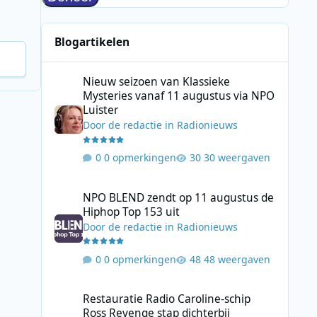
Blogartikelen
Nieuw seizoen van Klassieke Mysteries vanaf 11 augustus
Nieuw seizoen van Klassieke
Mysteries vanaf 11 augustus via NPO
Luister
Door
de redactie
in
Radionieuws
0 opmerkingen
30 weergaven
NPO BLEND zendt op 11 augustus de Hiphop Top 153 uit
NPO BLEND zendt op 11 augustus de
Hiphop Top 153 uit
Door
de redactie
in
Radionieuws
0 opmerkingen
48 weergaven
Restauratie Radio Caroline-schip Ross Revenge stap dicht
Restauratie Radio Caroline-schip
Ross Revenge stap dichterbij