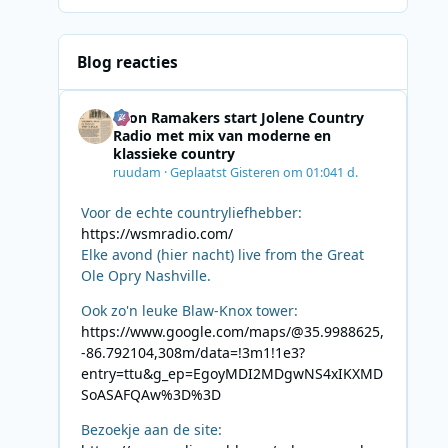
Blog reacties
Leon Ramakers start Jolene Country
Radio met mix van moderne en
klassieke country
ruudam
·
Geplaatst
Gisteren om 01:04
1 d.
Voor de echte countryliefhebber:
https://wsmradio.com/
Elke avond (hier nacht) live from the Great
Ole Opry Nashville.
Ook zo'n leuke Blaw-Knox tower:
https://www.google.com/maps/@35.9988625,
-86.792104,308m/data=!3m1!1e3?
entry=ttu&g_ep=EgoyMDI2MDgwNS4xIKXMD
SoASAFQAw%3D%3D
Bezoekje aan de site: