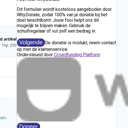
d artikel
 Top 250
sen.