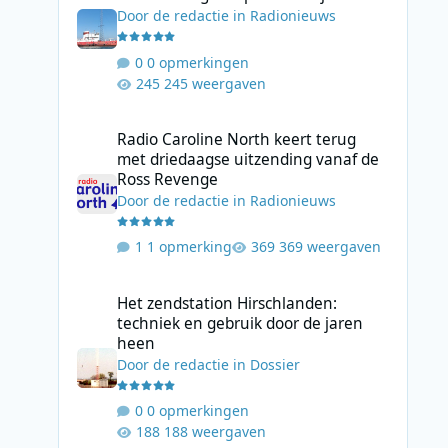
Door
de redactie
in
Radionieuws
0 opmerkingen
245 weergaven
Radio Caroline North keert terug met driedaagse uitzend
Radio Caroline North keert terug
met driedaagse uitzending vanaf de
Ross Revenge
Door
de redactie
in
Radionieuws
1 opmerking
369 weergaven
Het zendstation Hirschlanden: techniek en gebruik door 
Het zendstation Hirschlanden:
techniek en gebruik door de jaren
heen
Door
de redactie
in
Dossier
0 opmerkingen
188 weergaven