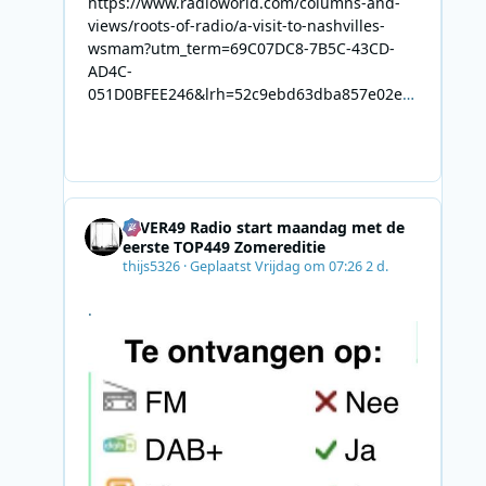
https://www.radioworld.com/columns-and-
views/roots-of-radio/a-visit-to-nashvilles-
wsmam?utm_term=69C07DC8-7B5C-43CD-
AD4C-
051D0BFEE246&lrh=52c9ebd63dba857e02ec
34def61fb57ae9c943943efa8430daaa94f39e5
3e11b&utm_campaign=0028F35E-226C-4B60-
AC88-
AB2831C8A639&utm_medium=email&utm_co
ntent=492E7A06-2B42-4737-B74D-
4EVER49 Radio start maandag met de
8F09201A140D&utm_source=SmartBrief
eerste TOP449 Zomereditie
thijs5326
·
Geplaatst
Vrijdag om 07:26
2 d.
.