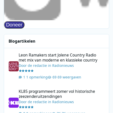
Blogartikelen
Leon Ramakers start Jolene Country Radio met mix van moderne 
Leon Ramakers start Jolene Country Radio
met mix van moderne en klassieke country
Door
de redactie
in
Radionieuws
1 opmerking
69 weergaven
KL85 programmeert zomer vol historische zeezenderuitzending
KL85 programmeert zomer vol historische
zeezenderuitzendingen
Door
de redactie
in
Radionieuws