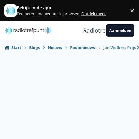
Spring naar bijdragen
Bekijk in de app
×
Sl
Een betere manier om te browsen.
Ontdek meer
.
Radiotrefpunt
Aanmelden
Start
Blogs
Nieuws
Radionieuws
Jan Wolkers Prijs