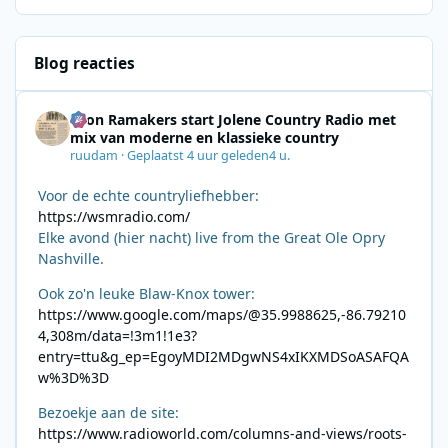
Blog reacties
Leon Ramakers start Jolene Country Radio met
mix van moderne en klassieke country
ruudam
·
Geplaatst
4 uur geleden
4 u.
Voor de echte countryliefhebber:
https://wsmradio.com/
Elke avond (hier nacht) live from the Great Ole Opry
Nashville.
Ook zo'n leuke Blaw-Knox tower:
https://www.google.com/maps/@35.9988625,-86.79210
4,308m/data=!3m1!1e3?
entry=ttu&g_ep=EgoyMDI2MDgwNS4xIKXMDSoASAFQA
w%3D%3D
Bezoekje aan de site:
https://www.radioworld.com/columns-and-views/roots-