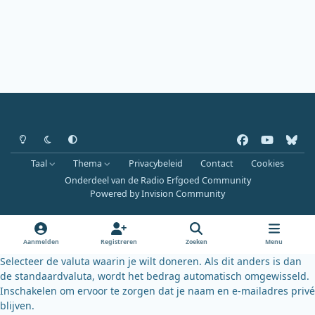
Heldere modus
Donkere modus
Systeemvoorkeur
f
y
b
a
o
l
Taal
Thema
Privacybeleid
Contact
Cookies
c
u
u
Onderdeel van de Radio Erfgoed Community
e
t
e
Powered by
Invision Community
b
u
s
o
b
k
o
e
y
Aanmelden
Registreren
Zoeken
Menu
k
Selecteer de valuta waarin je wilt doneren. Als dit anders is dan
de standaardvaluta, wordt het bedrag automatisch omgewisseld.
Inschakelen om ervoor te zorgen dat je naam en e-mailadres privé
blijven.