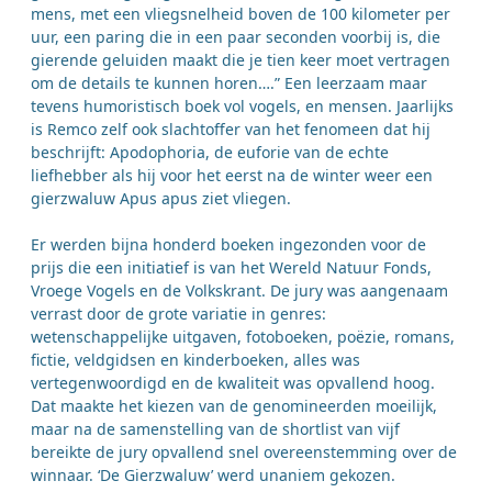
mens, met een vliegsnelheid boven de 100 kilometer per
uur, een paring die in een paar seconden voorbij is, die
gierende geluiden maakt die je tien keer moet vertragen
om de details te kunnen horen….” Een leerzaam maar
tevens humoristisch boek vol vogels, en mensen. Jaarlijks
is Remco zelf ook slachtoffer van het fenomeen dat hij
beschrijft: Apodophoria, de euforie van de echte
liefhebber als hij voor het eerst na de winter weer een
gierzwaluw Apus apus ziet vliegen.
Er werden bijna honderd boeken ingezonden voor de
prijs die een initiatief is van het Wereld Natuur Fonds,
Vroege Vogels en de Volkskrant. De jury was aangenaam
verrast door de grote variatie in genres:
wetenschappelijke uitgaven, fotoboeken, poëzie, romans,
fictie, veldgidsen en kinderboeken, alles was
vertegenwoordigd en de kwaliteit was opvallend hoog.
Dat maakte het kiezen van de genomineerden moeilijk,
maar na de samenstelling van de shortlist van vijf
bereikte de jury opvallend snel overeenstemming over de
winnaar. ‘De Gierzwaluw’ werd unaniem gekozen.