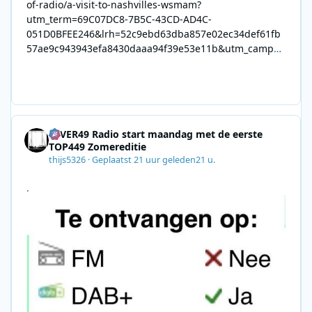
of-radio/a-visit-to-nashvilles-wsmam?
utm_term=69C07DC8-7B5C-43CD-AD4C-
051D0BFEE246&lrh=52c9ebd63dba857e02ec34def61fb
57ae9c943943efa8430daaa94f39e53e11b&utm_campai
gn=0028F35E-226C-4B60-AC88-
AB2831C8A639&utm_medium=email&utm_content=492
E7A06-2B42-4737-B74D-
8F09201A140D&utm_source=SmartBrief
4EVER49 Radio start maandag met de eerste
TOP449 Zomereditie
thijs5326
·
Geplaatst
21 uur geleden
21 u.
.