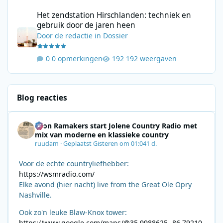
Het zendstation Hirschlanden: techniek en gebruik door de jar
Het zendstation Hirschlanden: techniek en
gebruik door de jaren heen
Door
de redactie
in
Dossier
0 opmerkingen
192 weergaven
Blog reacties
Leon Ramakers start Jolene Country Radio met
mix van moderne en klassieke country
ruudam
·
Geplaatst
Gisteren om 01:04
1 d.
Voor de echte countryliefhebber:
https://wsmradio.com/
Elke avond (hier nacht) live from the Great Ole Opry
Nashville.
Ook zo'n leuke Blaw-Knox tower:
https://www.google.com/maps/@35.9988625,-86.79210