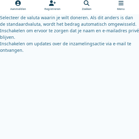
o
e
y
Aanmelden
Registreren
Zoeken
Menu
k
Selecteer de valuta waarin je wilt doneren. Als dit anders is dan
de standaardvaluta, wordt het bedrag automatisch omgewisseld.
Inschakelen om ervoor te zorgen dat je naam en e-mailadres privé
blijven.
Inschakelen om updates over de inzamelingsactie via e-mail te
ontvangen.