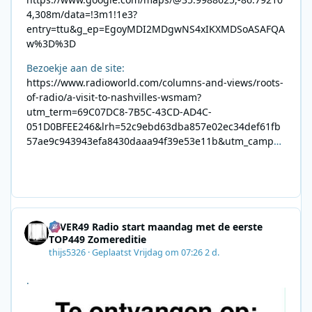
4,308m/data=!3m1!1e3?
entry=ttu&g_ep=EgoyMDI2MDgwNS4xIKXMDSoASAFQA
w%3D%3D
Bezoekje aan de site:
https://www.radioworld.com/columns-and-views/roots-
of-radio/a-visit-to-nashvilles-wsmam?
utm_term=69C07DC8-7B5C-43CD-AD4C-
051D0BFEE246&lrh=52c9ebd63dba857e02ec34def61fb
57ae9c943943efa8430daaa94f39e53e11b&utm_campai
gn=0028F35E-226C-4B60-AC88-
AB2831C8A639&utm_medium=email&utm_content=492
E7A06-2B42-4737-B74D-
8F09201A140D&utm_source=SmartBrief
4EVER49 Radio start maandag met de eerste
TOP449 Zomereditie
thijs5326
·
Geplaatst
Vrijdag om 07:26
2 d.
.