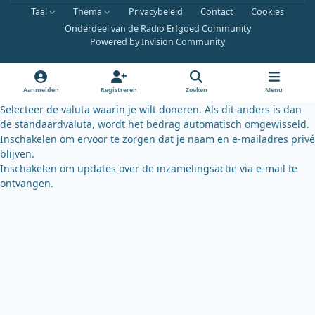
a
o
l
Taal
Thema
Privacybeleid
Contact
Cookies
c
u
u
Onderdeel van de Radio Erfgoed Community
e
t
e
Powered by
Invision Community
b
u
s
o
b
k
o
e
y
Aanmelden
Registreren
Zoeken
Menu
k
Selecteer de valuta waarin je wilt doneren. Als dit anders is dan
de standaardvaluta, wordt het bedrag automatisch omgewisseld.
Inschakelen om ervoor te zorgen dat je naam en e-mailadres privé
blijven.
Inschakelen om updates over de inzamelingsactie via e-mail te
ontvangen.