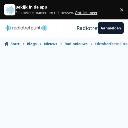
Spring naar bijdragen
Bekijk in de app
×
Sl
Een betere manier om te browsen.
Ontdek meer
.
Radiotrefpunt
Aanmelden
Start
Blogs
Nieuws
Radionieuws
Oktoberfeest Sittar