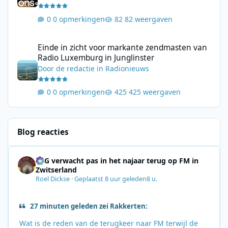
0 opmerkingen
82 weergaven
Einde in zicht voor markante zendmasten van Radio Luxemburg i
Einde in zicht voor markante zendmasten van
Radio Luxemburg in Junglinster
Door
de redactie
in
Radionieuws
0 opmerkingen
425 weergaven
Blog reacties
SRG verwacht pas in het najaar terug op FM in
Zwitserland
Roel Dickse
·
Geplaatst
8 uur geleden
8 u.
27 minuten geleden zei Rakkerten:
Wat is de reden van de terugkeer naar FM terwijl de