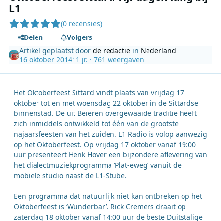
L1
(0 recensies)
Delen
Volgers
Artikel geplaatst door
de redactie
in
Nederland
16 oktober 2014
11 jr.
· 761 weergaven
Het Oktoberfeest Sittard vindt plaats van vrijdag 17
oktober tot en met woensdag 22 oktober in de Sittardse
binnenstad. De uit Beieren overgewaaide traditie heeft
zich inmiddels ontwikkeld tot één van de grootste
najaarsfeesten van het zuiden. L1 Radio is volop aanwezig
op het Oktoberfeest. Op vrijdag 17 oktober vanaf 19:00
uur presenteert Henk Hover een bijzondere aflevering van
het dialectmuziekprogramma ‘Plat-eweg’ vanuit de
mobiele studio naast de L1-Stube.
Een programma dat natuurlijk niet kan ontbreken op het
Oktoberfeest is ‘Wunderbar’. Rick Cremers draait op
zaterdag 18 oktober vanaf 14:00 uur de beste Duitstalige