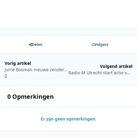
Delen
Volgers
Vorig artikel
Volgend artikel
Jurre Bosman nieuwe zendermanager NPO Radio 2 en NPO Radio 5 Nostalgia
Radio M Utrecht start actie voor Stichting Jarige Job
0 Opmerkingen
Er zijn geen opmerkingen.