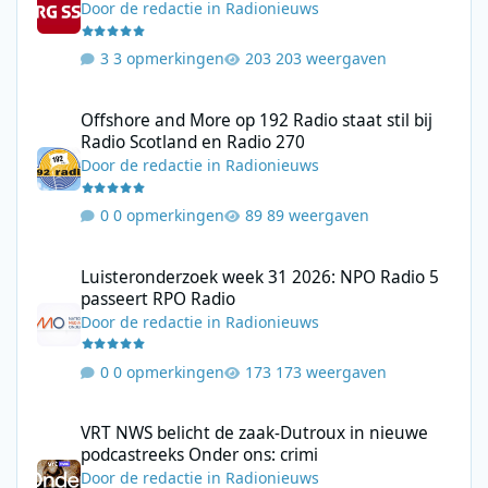
Door
de redactie
in
Radionieuws
3 opmerkingen
203 weergaven
Offshore and More op 192 Radio staat stil bij Radio Scotland en
Offshore and More op 192 Radio staat stil bij
Radio Scotland en Radio 270
Door
de redactie
in
Radionieuws
0 opmerkingen
89 weergaven
Luisteronderzoek week 31 2026: NPO Radio 5 passeert RPO Radi
Luisteronderzoek week 31 2026: NPO Radio 5
passeert RPO Radio
Door
de redactie
in
Radionieuws
0 opmerkingen
173 weergaven
VRT NWS belicht de zaak-Dutroux in nieuwe podcastreeks Onder
VRT NWS belicht de zaak-Dutroux in nieuwe
podcastreeks Onder ons: crimi
Door
de redactie
in
Radionieuws