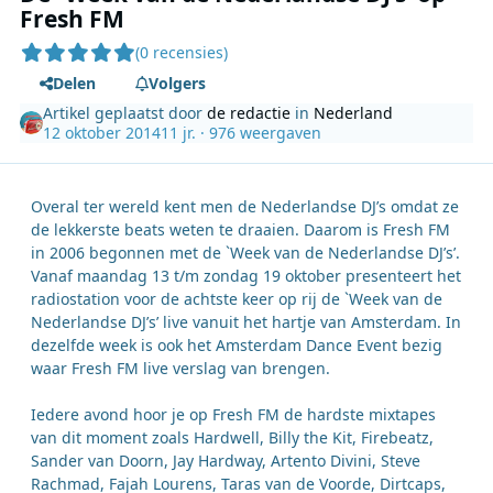
Fresh FM
(0 recensies)
Delen
Volgers
Artikel geplaatst door
de redactie
in
Nederland
12 oktober 2014
11 jr.
· 976 weergaven
Overal ter wereld kent men de Nederlandse DJ’s omdat ze
de lekkerste beats weten te draaien. Daarom is Fresh FM
in 2006 begonnen met de `Week van de Nederlandse DJ’s’.
Vanaf maandag 13 t/m zondag 19 oktober presenteert het
radiostation voor de achtste keer op rij de `Week van de
Nederlandse DJ’s’ live vanuit het hartje van Amsterdam. In
dezelfde week is ook het Amsterdam Dance Event bezig
waar Fresh FM live verslag van brengen.
Iedere avond hoor je op Fresh FM de hardste mixtapes
van dit moment zoals Hardwell, Billy the Kit, Firebeatz,
Sander van Doorn, Jay Hardway, Artento Divini, Steve
Rachmad, Fajah Lourens, Taras van de Voorde, Dirtcaps,