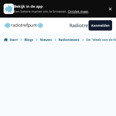
Spring naar bijdragen
Bekijk in de app
×
Sl
Een betere manier om te browsen.
Ontdek meer
.
Radiotrefpunt
Aanmelden
Start
Blogs
Nieuws
Radionieuws
De `Week van de N