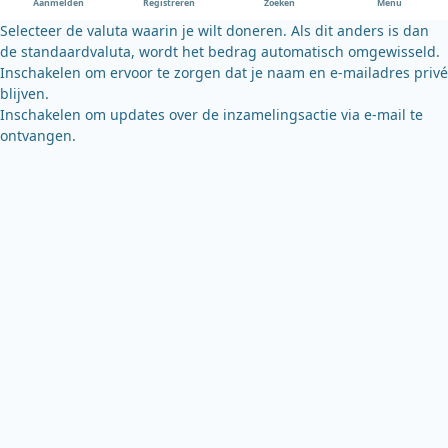
Aanmelden
Registreren
Zoeken
Menu
k
Selecteer de valuta waarin je wilt doneren. Als dit anders is dan
de standaardvaluta, wordt het bedrag automatisch omgewisseld.
Inschakelen om ervoor te zorgen dat je naam en e-mailadres privé
blijven.
Inschakelen om updates over de inzamelingsactie via e-mail te
ontvangen.