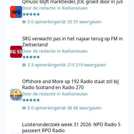
Qmusic blijft marktleider, JOE groeit door in juli
Door
de redactie
in
Radionieuws
0 opmerkingen
55 weergaven
SRG verwacht pas in het najaar terug op FM in Zwitserland
SRG verwacht pas in het najaar terug op FM in
Zwitserland
Door
de redactie
in
Radionieuws
3 opmerkingen
219 weergaven
Offshore and More op 192 Radio staat stil bij Radio Scotland en
Offshore and More op 192 Radio staat stil bij
Radio Scotland en Radio 270
Door
de redactie
in
Radionieuws
0 opmerkingen
98 weergaven
Luisteronderzoek week 31 2026: NPO Radio 5 passeert RPO Radi
Luisteronderzoek week 31 2026: NPO Radio 5
passeert RPO Radio