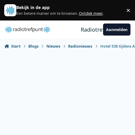
Spring naar bijdragen
Bekijk in de app
×
Sl
Een betere manier om te browsen.
Ontdek meer
.
Radiotrefpunt
Aanmelden
Start
Blogs
Nieuws
Radionieuws
Hotel 538 tijdens