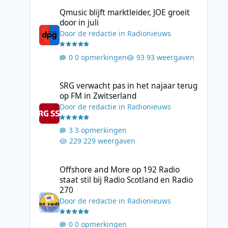
Qmusic blijft marktleider, JOE groeit door in juli
Qmusic blijft marktleider, JOE groeit
door in juli
Door
de redactie
in
Radionieuws
0 opmerkingen
93 weergaven
SRG verwacht pas in het najaar terug op FM in Zwitserlan
SRG verwacht pas in het najaar terug
op FM in Zwitserland
Door
de redactie
in
Radionieuws
3 opmerkingen
229 weergaven
Offshore and More op 192 Radio staat stil bij Radio Scotl
Offshore and More op 192 Radio
staat stil bij Radio Scotland en Radio
270
Door
de redactie
in
Radionieuws
0 opmerkingen