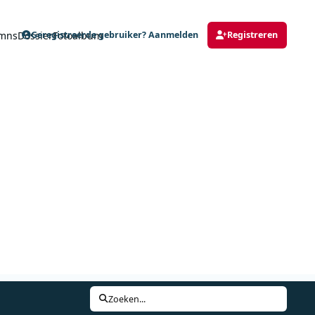
mns
Dossier
Fotoalbum
Geregistreerde gebruiker? Aanmelden
Registreren
Zoeken...