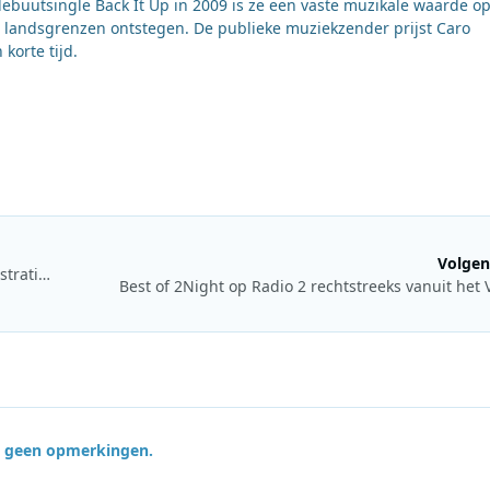
buutsingle Back It Up in 2009 is ze een vaste muzikale waarde o
en landsgrenzen ontstegen. De publieke muziekzender prijst Caro
korte tijd.
Volgen
Extra nieuwsuitzendingen bij Omroep West vanwege demonstraties
Best of 2Night op Radio 2 rechtstreeks vanuit het
jn geen opmerkingen.