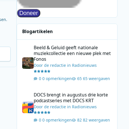
sen.
Blogartikelen
Beeld & Geluid geeft nationale muziekcollectie een nieuw
Beeld & Geluid geeft nationale
muziekcollectie een nieuwe plek met
Fonos
Door
de redactie
in
Radionieuws
0 opmerkingen
65 weergaven
DOCS brengt in augustus drie korte podcastseries met D
DOCS brengt in augustus drie korte
podcastseries met DOCS KRT
Door
de redactie
in
Radionieuws
0 opmerkingen
82 weergaven