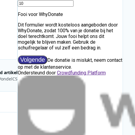
p
d artikel
 VondelCS