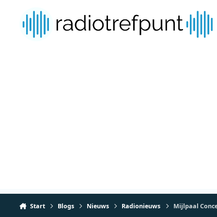
Spring naar bijdragen
Start
Blogs
Nieuws
Radionieuws
Mijlpaal Conc