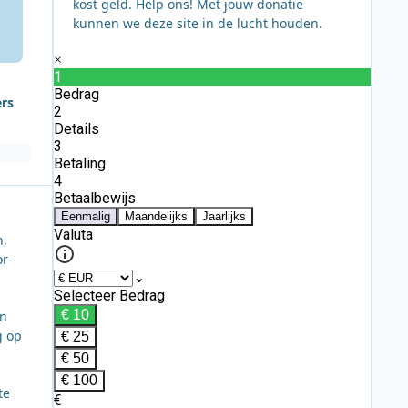
kost geld. Help ons! Met jouw donatie
kunnen we deze site in de lucht houden.
ers
n,
or-
en
g op
te