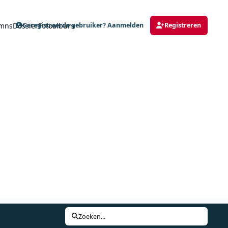
mns
Dossier
Fotoalbum
Geregistreerde gebruiker? Aanmelden
Registreren
Zoeken...