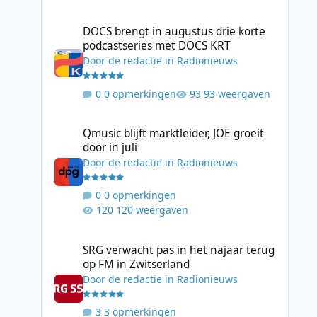
DOCS brengt in augustus drie korte podcastseries met D
DOCS brengt in augustus drie korte
podcastseries met DOCS KRT
Door
de redactie
in
Radionieuws
0 opmerkingen
93 weergaven
Qmusic blijft marktleider, JOE groeit door in juli
Qmusic blijft marktleider, JOE groeit
door in juli
Door
de redactie
in
Radionieuws
0 opmerkingen
120 weergaven
SRG verwacht pas in het najaar terug op FM in Zwitserlan
SRG verwacht pas in het najaar terug
op FM in Zwitserland
Door
de redactie
in
Radionieuws
3 opmerkingen