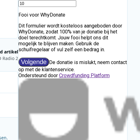
d artikel
O Radio 2
sen.