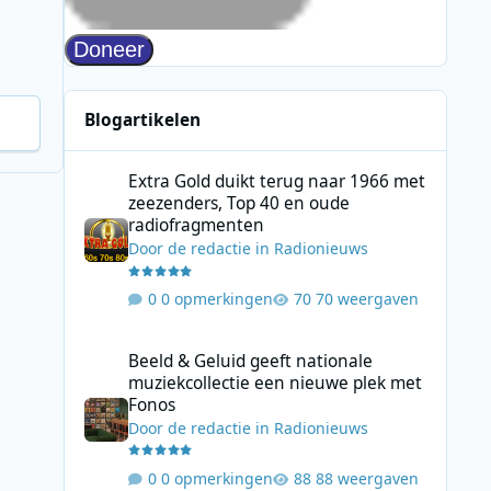
Blogartikelen
Extra Gold duikt terug naar 1966 met zeezenders, Top 40
Extra Gold duikt terug naar 1966 met
zeezenders, Top 40 en oude
radiofragmenten
Door
de redactie
in
Radionieuws
0 opmerkingen
70 weergaven
Beeld & Geluid geeft nationale muziekcollectie een nieuw
Beeld & Geluid geeft nationale
muziekcollectie een nieuwe plek met
Fonos
Door
de redactie
in
Radionieuws
0 opmerkingen
88 weergaven