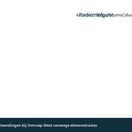
Radiotrefpunt
Activiteit
Blogs
Forums
Colu
itzendingen bij Omroep West vanwege demonstraties