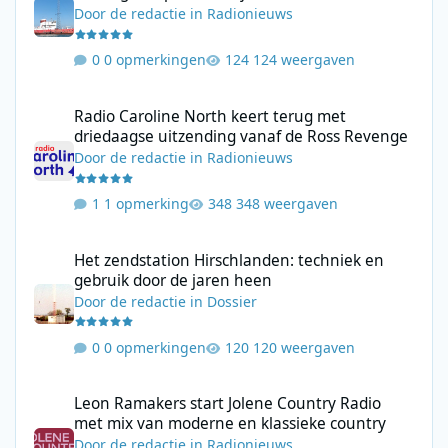
Door
de redactie
in
Radionieuws
0 opmerkingen
124 weergaven
Radio Caroline North keert terug met driedaagse uitzending va
Radio Caroline North keert terug met
driedaagse uitzending vanaf de Ross Revenge
Door
de redactie
in
Radionieuws
1 opmerking
348 weergaven
Het zendstation Hirschlanden: techniek en gebruik door de jar
Het zendstation Hirschlanden: techniek en
gebruik door de jaren heen
Door
de redactie
in
Dossier
0 opmerkingen
120 weergaven
Leon Ramakers start Jolene Country Radio met mix van moderne 
Leon Ramakers start Jolene Country Radio
met mix van moderne en klassieke country
Door
de redactie
in
Radionieuws