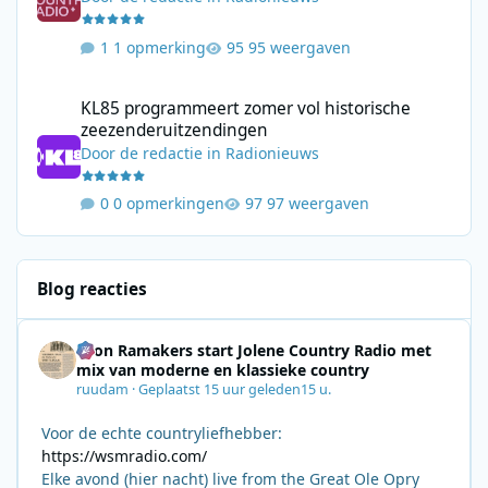
1 opmerking
95 weergaven
KL85 programmeert zomer vol historische zeezenderuitzending
KL85 programmeert zomer vol historische
zeezenderuitzendingen
Door
de redactie
in
Radionieuws
0 opmerkingen
97 weergaven
Blog reacties
Leon Ramakers start Jolene Country Radio met
mix van moderne en klassieke country
ruudam
·
Geplaatst
15 uur geleden
15 u.
Voor de echte countryliefhebber:
https://wsmradio.com/
Elke avond (hier nacht) live from the Great Ole Opry