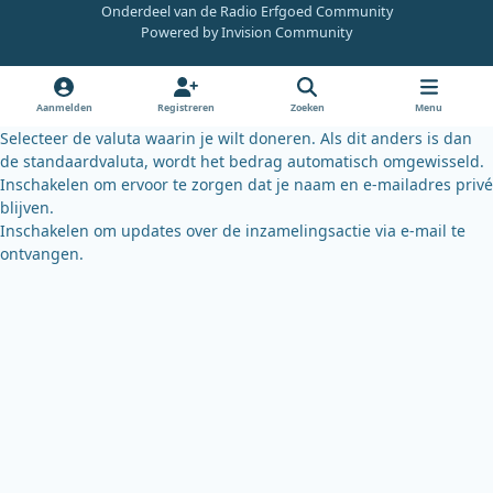
Onderdeel van de Radio Erfgoed Community
e
t
e
Powered by
Invision Community
b
u
s
o
b
k
o
e
y
Aanmelden
Registreren
Zoeken
Menu
k
Selecteer de valuta waarin je wilt doneren. Als dit anders is dan
de standaardvaluta, wordt het bedrag automatisch omgewisseld.
Inschakelen om ervoor te zorgen dat je naam en e-mailadres privé
blijven.
Inschakelen om updates over de inzamelingsactie via e-mail te
ontvangen.