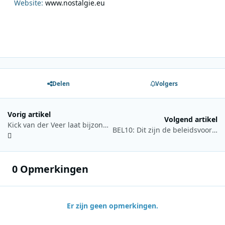
Website:
www.nostalgie.eu
Delen
Volgers
Vorig artikel
Volgend artikel
Kick van der Veer laat bijzondere opnames horen van bekende cabaretiers of kleinkunstenaars
BEL10: Dit zijn de beleidsvoorstellen van de Radio 1 luisteraars
0 Opmerkingen
Er zijn geen opmerkingen.