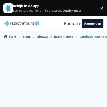
Spring naar bijdragen
Bekijk in de app
×
Sl
Een betere manier om te browsen.
Ontdek meer
.
Radiotrefpunt
Aanmelden
Start
Blogs
Nieuws
Radionieuws
Lambada van Kaoma