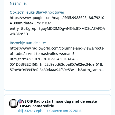
Nashville.
Ook zo'n leuke Blaw-Knox tower:
https://www.google.com/maps/@35.9988625,-86.79210
4,308m/data=!3m1!1e3?
entry=ttu&g_ep=EgoyMDI2MDgwNS4xIKXMDSoASAFQA
w%3D%3D
Bezoekje aan de site:
https://www.radioworld.com/columns-and-views/roots-
of-radio/a-visit-to-nashvilles-wsmam?
utm_term=69C07DC8-7B5C-43CD-AD4C-
051D0BFEE246&lrh=52c9ebd63dba857e02ec34def61fb
57ae9c943943efa8430daaa94f39e53e11b&utm_campai
gn=0028F35E-226C-4B60-AC88-
AB2831C8A639&utm_medium=email&utm_content=492
E7A06-2B42-4737-B74D-
8F09201A140D&utm_source=SmartBrief
4EVER49 Radio start maandag met de eerste
TOP449 Zomereditie
thijs5326
·
Geplaatst
Gisteren om 07:26
1 d.