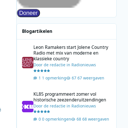
Blogartikelen
Leon Ramakers start Jolene Country Radio met mix van mo
Leon Ramakers start Jolene Country
Radio met mix van moderne en
klassieke country
Door
de redactie
in
Radionieuws
1 opmerking
67 weergaven
KL85 programmeert zomer vol historische zeezenderuitz
KL85 programmeert zomer vol
historische zeezenderuitzendingen
Door
de redactie
in
Radionieuws
é
0 opmerkingen
68 weergaven