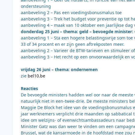
ondersteuning
aanbeveling 2 – Pas een voedingsbonusmalus toe
aanbeveling 3 – Trek het budget voor preventie op tot 
aanbeveling 4 – maak van 10 oktober een jaarlijkse dag
donderdag 25 juni – thema: geld – bevoegde minister
aanbeveling 1 – Sta een hogere belastingsvrije som toe 
33 of 34 procent en er zijn geen aftrekposten meer.
aanbeveling 2 – Varieer de BTW-tarieven en stimuleer 
aanbeveling 3 – Het recht op een onvoorwaardelijk en 
vrijdag 26 juni – thema: ondernemen
zie
bel10.be
Reacties
De bevoegde ministers hadden wel oor naar de meeste vo
natuurlijk niet in een-twee-drie. De meeste ministers 
Maggie De Block het idee van de voedingsbonusmalus ee
jaar werknemers verplicht drie maanden op sabbatical te
idee om welzijns- of evenwichtsambassadeurs naar bedri
Minister Gatz was dan weer te vinden om een campagne op
Brussel, wat de kansarmoede in de hoofdstad mee zou m