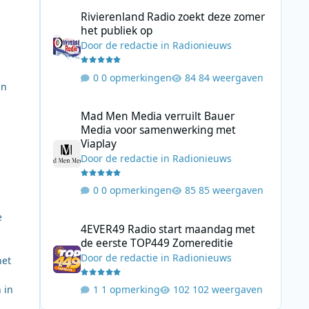
Rivierenland Radio zoekt deze zomer het publiek op
Rivierenland Radio zoekt deze zomer
het publiek op
Door
de redactie
in
Radionieuws
0 opmerkingen
84 weergaven
an
Mad Men Media verruilt Bauer Media voor samenwerking 
Mad Men Media verruilt Bauer
Media voor samenwerking met
Viaplay
Door
de redactie
in
Radionieuws
0 opmerkingen
85 weergaven
4EVER49 Radio start maandag met de eerste TOP449 Zome
e
4EVER49 Radio start maandag met
de eerste TOP449 Zomereditie
n
Door
de redactie
in
Radionieuws
het
 in
1 opmerking
102 weergaven