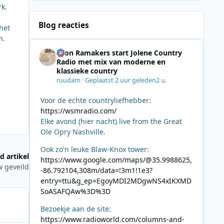
k.
Blog reacties
het
n.
Leon Ramakers start Jolene Country
Radio met mix van moderne en
klassieke country
ruudam
·
Geplaatst
2 uur geleden
2 u.
Voor de echte countryliefhebber:
https://wsmradio.com/
Elke avond (hier nacht) live from the Great
Ole Opry Nashville.
Ook zo'n leuke Blaw-Knox tower:
d artikel
https://www.google.com/maps/@35.9988625,
 geveild
-86.792104,308m/data=!3m1!1e3?
entry=ttu&g_ep=EgoyMDI2MDgwNS4xIKXMD
SoASAFQAw%3D%3D
Bezoekje aan de site:
https://www.radioworld.com/columns-and-