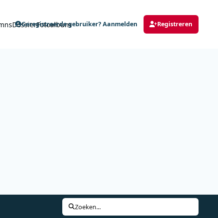
mns
Dossier
Fotoalbum
Geregistreerde gebruiker? Aanmelden
Registreren
Zoeken...