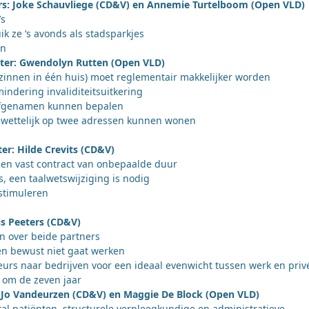
ers: Joke Schauvliege (CD&V) en Annemie Turtelboom (Open VLD)
’s
k ze ’s avonds als stadsparkjes
en
ster: Gwendolyn Rutten (Open VLD)
innen in één huis) moet reglementair makkelijker worden
dering invaliditeitsuitkering
erfgenamen kunnen bepalen
 wettelijk op twee adressen kunnen wonen
er: Hilde Crevits (CD&V)
 en vast contract van onbepaalde duur
s, een taalwetswijziging is nodig
stimuleren
is Peeters (CD&V)
en over beide partners
 en bewust niet gaat werken
urs naar bedrijven voor een ideaal evenwicht tussen werk en priv
 om de zeven jaar
: Jo Vandeurzen (CD&V) en Maggie De Block (Open VLD)
ntal patiënten, structurele verpleegkundige en administratieve