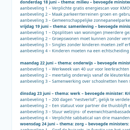
donderdag 18 juni – thema: milieu – bevoegde minist
aanbeveling 1 – Verplichte gratis energiescan voor KMO
aanbeveling 2 – Maak parkeerrterreinen groen en gebrui
aanbeveling 3 – Gemeenschappelijke zonnepaneelpark
vrijdag 19 juni – thema: samenleving – bevoegde mini
aanbeveling 1 – Opsplitsen van woningen (meerdere gez
aanbeveling 2 – Groepswonen moet kunnen zonder vermin
aanbeveling 3 – Singles zonder kinderen moeten zelf 
aanbeveling 4 – Kinderen moeten na een echtscheiding
maandag 22 juni – thema: onderwijs – bevoegde minist
aanbeveling 1 – Werkweek van 40 uur voor leerkrachten
aanbeveling 2 – meertalig onderwijs vanaf de kleuterkla
aanbeveling 3 – Samenwerking over schoolnetten heen 
dinsdag 23 juni – thema: werk – bevoegde minister: Kr
aanbeveling 1 – 200 dagen “nestverlof”, gelijk te verdel
aanbeveling 2 – Een statuut voor partner die thuisblijft
aanbeveling 3 – Stuur welzijns- of evenwichtsambassade
aanbeveling 4 – Verplichte sabbatical van drie maanden
woensdag 24 juni – thema: zorg – bevoegde ministers
aanbeveling 1 – Geef de huisarts, in functie van het aa