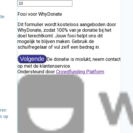
 de
eren
s op