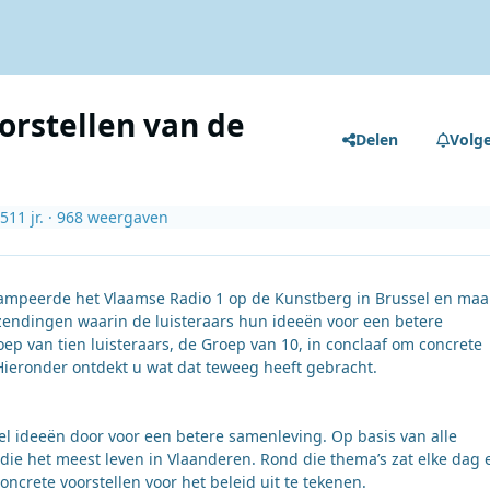
oorstellen van de
Delen
Volg
15
11 jr.
· 968 weergaven
kampeerde het Vlaamse Radio 1 op de Kunstberg in Brussel en maa
zendingen waarin de luisteraars hun ideeën voor een betere
p van tien luisteraars, de Groep van 10, in conclaaf om concrete
Hieronder ontdekt u wat dat teweeg heeft gebracht.
el ideeën door voor een betere samenleving. Op basis van alle
s die het meest leven in Vlaanderen. Rond die thema’s zat elke dag 
ncrete voorstellen voor het beleid uit te tekenen.