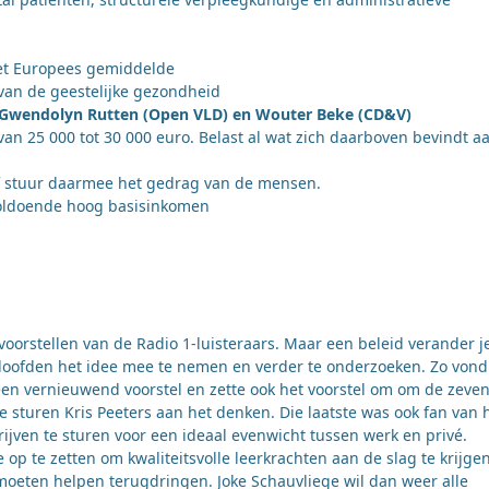
het Europees gemiddelde
 van de geestelijke gezondheid
: Gwendolyn Rutten (Open VLD) en Wouter Beke (CD&V)
van 25 000 tot 30 000 euro. Belast al wat zich daarboven bevindt a
of stuur daarmee het gedrag van de mensen.
voldoende hoog basisinkomen
orstellen van de Radio 1-luisteraars. Maar een beleid verander j
beloofden het idee mee te nemen en verder te onderzoeken. Zo vond
n vernieuwend voorstel en zette ook het voorstel om om de zeve
 sturen Kris Peeters aan het denken. Die laatste was ook fan van 
jven te sturen voor een ideaal evenwicht tussen werk en privé.
 te zetten om kwaliteitsvolle leerkrachten aan de slag te krijgen
oeten helpen terugdringen. Joke Schauvliege wil dan weer alle