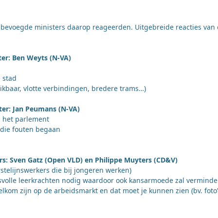
e bevoegde ministers daarop reageerden. Uitgebreide reacties van
ter: Ben Weyts (N-VA)
 stad
kbaar, vlotte verbindingen, bredere trams…)
ter: Jan Peumans (N-VA)
n het parlement
i die fouten begaan
rs: Sven Gatz (Open VLD) en Philippe Muyters (CD&V)
telijnswerkers die bij jongeren werken)
tsvolle leerkrachten nodig waardoor ook kansarmoede zal vermind
om zijn op de arbeidsmarkt en dat moet je kunnen zien (bv. foto’