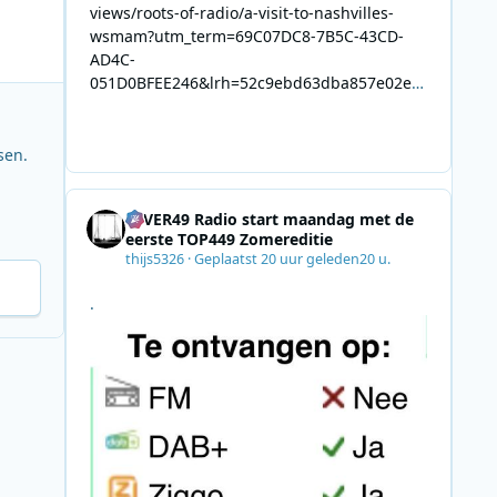
views/roots-of-radio/a-visit-to-nashvilles-
wsmam?utm_term=69C07DC8-7B5C-43CD-
AD4C-
051D0BFEE246&lrh=52c9ebd63dba857e02ec
34def61fb57ae9c943943efa8430daaa94f39e5
3e11b&utm_campaign=0028F35E-226C-4B60-
AC88-
sen.
AB2831C8A639&utm_medium=email&utm_co
ntent=492E7A06-2B42-4737-B74D-
4EVER49 Radio start maandag met de
8F09201A140D&utm_source=SmartBrief
eerste TOP449 Zomereditie
thijs5326
·
Geplaatst
20 uur geleden
20 u.
.